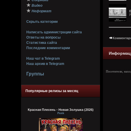
Сборники
★
Видео
★
Неформат
P
Скрыть категории
Написать администрации сайта
Ответы на вопросы
Комментари
Статистика сайта
Последние комментарии
Информац
Наш чат в Telegram
Наш архив в Telegram
Посетители, нах
Группы
Популярные релизы за месяц
Красная Плесень - Новая Золушка (2026)
Punk