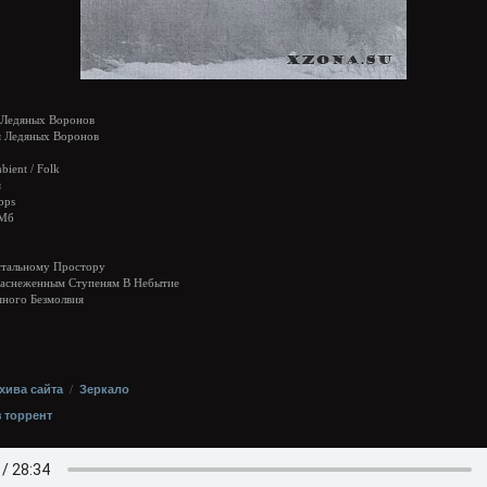
Ледяных Воронов
 Ледяных Воронов
ient / Folk
я
bps
 Мб
стальному Простору
Заснеженным Ступеням В Небытие
яного Безмолвия
хива сайта
/
Зеркало
з торрент