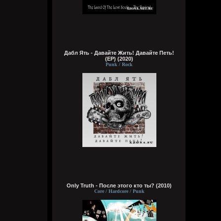
сразу понял чьих рук дело. аббалбиск и
ххос
typical crabs
18:00:43
а видосы то остались
Дабл Ять - Давайте Жить! Давайте Петь!
(EP) (2020)
Bestial
Punk / Rock
17:59:12
Ну лежит, то и упало
typical crabs
17:57:59
пересматриваю баттлы. ведь
версус,слово и рбл уже загнулись. даже
лига гнойного помоему.
Кукуня
16:16:37
Only Truth - После этого кто ты? (2010)
Core / Hardcore / Punk