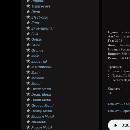
★
Rapcore
★
Trancecore
★
Djent
★
Electronic
★
Emo
★
Experimental
Группа:
Башня 
★
Folk
Альбом:
Башня
★
Gothic
Год:
2008
★
Grind
Жанр:
Dark Amb
★
Страна:
Росси
Grunge
Битрейт:
320 k
★
Indie
Размер:
56.14
★
Industrial
★
Instrumental
Треклист:
★
1. Врата К Кри
Math
2. Подъём По 
★
Melodic
3. Пустота Лед
★
Metal
★
Black Metal
Скачать:
TG
★
Death Metal
★
Doom Metal
Скачать из ар
★
Groove Metal
★
Heavy Metal
Скачать чере
★
Modern Metal
★
Nu-Metal
★
Pagan Metal