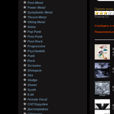
★
Post-Metal
★
Power Metal
Оцените релиз
★
Symphonic Metal
★
Голосов (
2
)
Thrash Metal
★
Viking Metal
Сообщить о 
★
Noise
★
Pop Punk
Пожаловаться
★
Post-Punk
★
Post-Rock
★
Progressive
В
★
Psychedelic
s
★
E
Punk
★
Rock
★
Screamo
W
★
Shoegaze
M
★
Ska
★
Sludge
★
Stoner
Б
★
Synth
S
★
8-bit
★
Female Vocal
★
СНГ/Зарубеж
Б
★
E
Дискографии
★