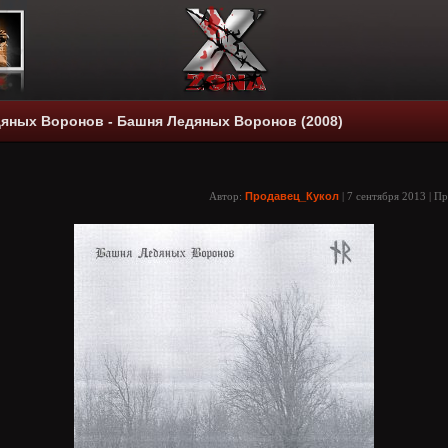
яных Воронов - Башня Ледяных Воронов (2008)
Автор:
Продавец_Кукол
| 7 сентября 2013 | П