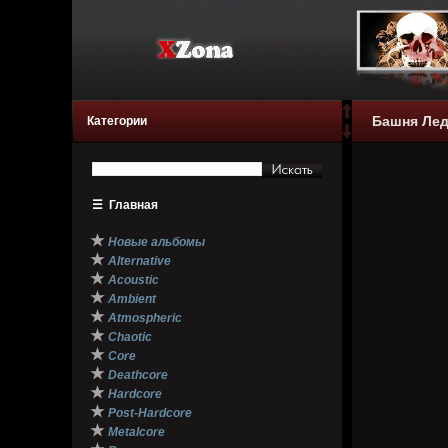
Башня Лед
Категории
☰
Главная
★
Новые альбомы
★
Alternative
★
Acoustic
★
Ambient
★
Atmospheric
★
Chaotic
★
Core
★
Deathcore
★
Hardcore
★
Post-Hardcore
★
Metalcore