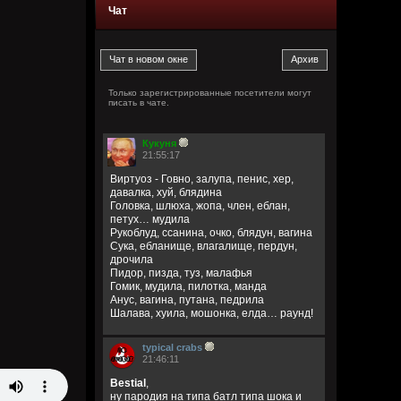
Чат
Только зарегистрированные посетители могут
писать в чате.
Кукуня
21:55:17
Виртуоз - Говно, залупа, пенис, хер,
давалка, хуй, блядина
Головка, шлюха, жопа, член, еблан,
петух… мудила
Рукоблуд, ссанина, очко, блядун, вагина
Сука, ебланище, влагалище, пердун,
дрочила
Пидор, пизда, туз, малафья
Гомик, мудила, пилотка, манда
Анус, вагина, путана, педрила
Шалава, хуила, мошонка, елда… раунд!
typical crabs
21:46:11
Bestial
,
ну пародия на типа батл типа шока и