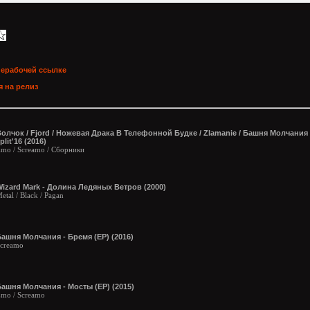
нерабочей ссылке
 на релиз
олчок / Fjord / Ножевая Драка В Телефонной Будке / Zlamanie / Башня Молчания 
plit'16 (2016)
mo / Screamo / Сборники
izard Mark - Долина Ледяных Ветров (2000)
etal / Black / Pagan
ашня Молчания - Бремя (EP) (2016)
creamo
ашня Молчания - Мосты (ЕР) (2015)
mo / Screamo