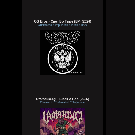
CG Bros - Свет Во Тьме (EP) (2026)
Alternative / Pop Punk / Punk / Rock
Uratsakidogi - Black X Hop (2026)
Electronic / Industrial / Неформат