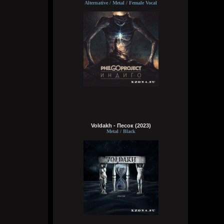
Видно, в жизни суждено мне
Alternative / Metal / Female Vocal
Выпить грешного вина
Кукуня
16:15:01
Wirtuozik
16:14:46
За мои зелёные глаза
Voldakh - Песок (2023)
Называешь ты меня колдуньей,
Metal / Black
Говоришь ты это мне не зря,
Сердце у тебя я забрала
Wirtuozik
16:14:24
Эй наринаринэла ай дари дари дари
дада
Эй наринаринэла ай дари дари дари
дада
Эй наринаринэла ай дари дари дари
дада