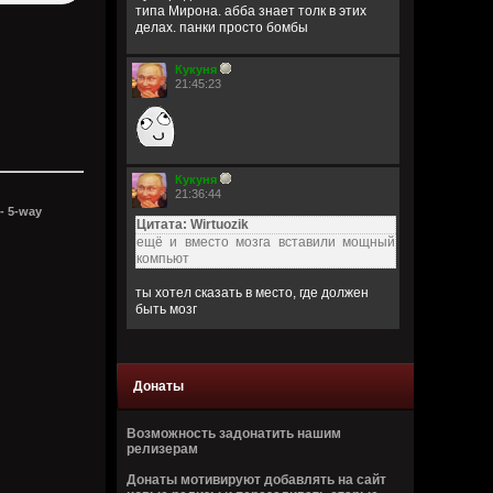
типа Мирона. абба знает толк в этих
делах. панки просто бомбы
Кукуня
21:45:23
Кукуня
21:36:44
- 5-way
Цитата: Wirtuozik
ещё и вместо мозга вставили мощный
компьют
ты хотел сказать в место, где должен
быть мозг
Wirtuozik
20:41:56
Донаты
Я - робот
Возможность задонатить нашим
Wirtuozik
релизерам
20:40:37
Донаты мотивируют добавлять на сайт
А если бы мне ещё и вместо мозга