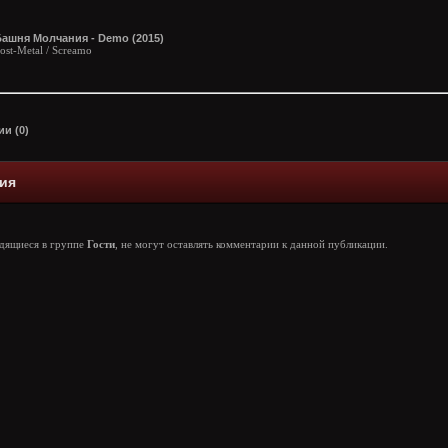
Башня Молчания - Demo (2015)
ost-Metal / Screamo
и (0)
ия
одящиеся в группе
Гости
, не могут оставлять комментарии к данной публикации.