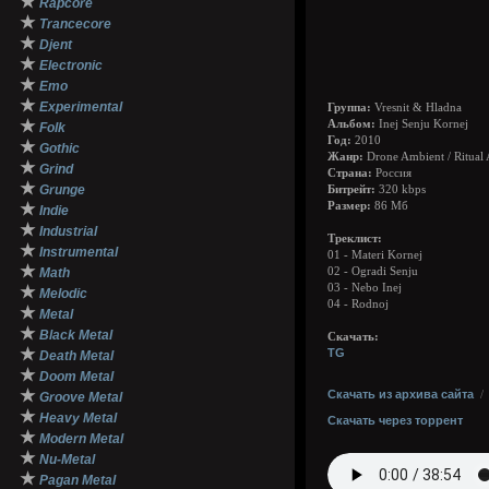
★
Rapcore
★
Trancecore
★
Djent
★
Electronic
★
Emo
★
Experimental
Группа:
Vresnit & Hladna
★
Альбом:
Inej Senju Kornej
Folk
Год:
2010
★
Gothic
Жанр:
Drone Ambient / Ritual 
★
Grind
Страна:
Россия
★
Grunge
Битрейт:
320 kbps
★
Размер:
86 Мб
Indie
★
Industrial
Треклист:
★
Instrumental
01 - Materi Kornej
★
Math
02 - Ogradi Senju
03 - Nebo Inej
★
Melodic
04 - Rodnoj
★
Metal
★
Black Metal
Скачать:
★
TG
Death Metal
★
Doom Metal
★
Скачать из архива сайта
Groove Metal
★
Heavy Metal
Скачать через торрент
★
Modern Metal
★
Nu-Metal
★
Pagan Metal