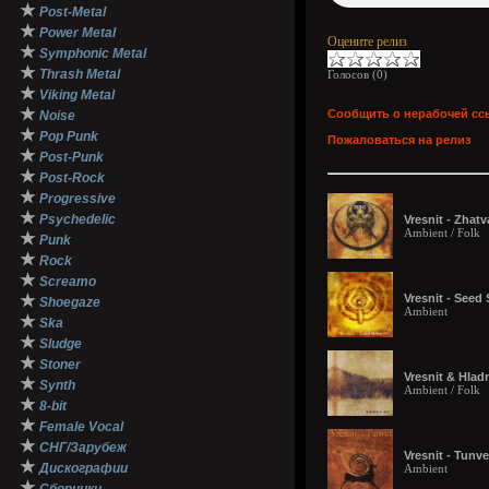
★
Post-Metal
★
Power Metal
Оцените релиз
★
Symphonic Metal
★
Thrash Metal
Голосов (
0
)
★
Viking Metal
★
Сообщить о нерабочей сс
Noise
★
Pop Punk
Пожаловаться на релиз
★
Post-Punk
★
Post-Rock
★
Progressive
★
Psychedelic
Vresnit - Zhatv
Ambient / Folk
★
Punk
★
Rock
★
Screamo
★
Vresnit - Seed
Shoegaze
Ambient
★
Ska
★
Sludge
★
Stoner
Vresnit & Hladn
★
Synth
Ambient / Folk
★
8-bit
★
Female Vocal
★
СНГ/Зарубеж
Vresnit - Tunve
★
Дискографии
Ambient
★