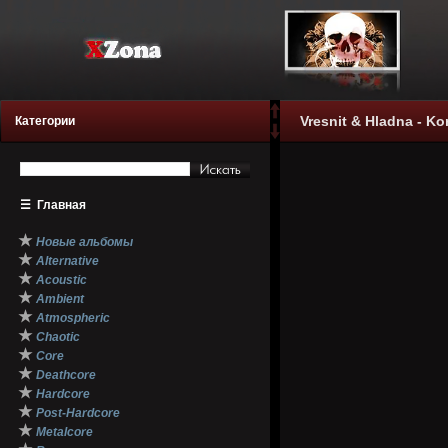
Vresnit & Hladna - Kor
Категории
☰
Главная
★
Новые альбомы
★
Alternative
★
Acoustic
★
Ambient
★
Atmospheric
★
Chaotic
★
Core
★
Deathcore
★
Hardcore
★
Post-Hardcore
★
Metalcore