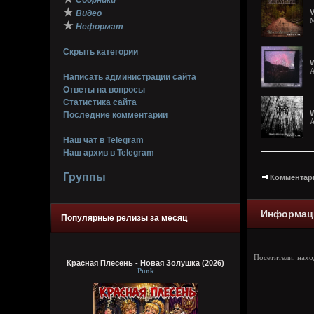
Сборники
★
V
Видео
M
★
Неформат
Скрыть категории
W
A
Написать администрации сайта
Ответы на вопросы
Статистика сайта
W
Последние комментарии
A
Наш чат в Telegram
Наш архив в Telegram
Группы
Комментари
Информац
Популярные релизы за месяц
Посетители, нах
Красная Плесень - Новая Золушка (2026)
Punk