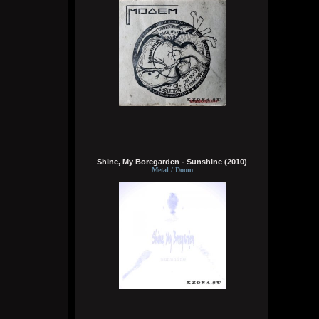
Цитата: Wirtuozik
ещё и вместо мозга вставили мощный
компьют
ты хотел сказать в место, где должен
быть мозг
Wirtuozik
6 августа 2026
Я - робот
Wirtuozik
6 августа 2026
Shine, My Boregarden - Sunshine (2010)
Metal / Doom
А если бы мне ещё и вместо мозга
вставили мощный компьют, то ч бы еще и
получил знания ко всему, либо чтобы
мозг что-то типа ии из гугла ловил с
ответами на любые поставленные мной
вопросы
Wirtuozik
6 августа 2026
А я чужой земля смотрю. Хочу чтобы мой
разум тоже жил в теле робота. Похер на
эмоции, чувства, на их отсутствие, на то
что не смогу, есть, бухать, трахаться.