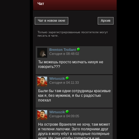
Чат
Только зарегистрированные посетители могут
писать в чате.
Brenton Trollant
Сегодня в 08:48:02
Ты можешь просто молчать нихуя не
говорить???
Wirtuozik
Сегодня в 04:11:33
Были бы там одни сотрудницы красивые
как я, без мужиков, я бы с радостью
поехал
Wirtuozik
Сегодня в 04:09:05
На острове Врангеля не хочу, там может
и тюлени лапочки. Зато полярники друг
друга в жопу ебут в холодные полярные
ночи. Ну, они чтобы согреться и не