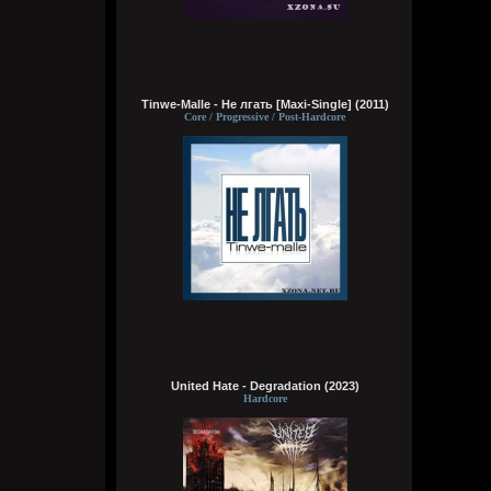
Tinwe-Malle - Не лгать [Maxi-Single] (2011)
Wirtuozik
Core / Progressive / Post-Hardcore
Вчера в 05:47:02
Wirtuozik
Вчера в 05:46:44
United Hate - Degradation (2023)
Hardcore
Кукуня
6 августа 2026