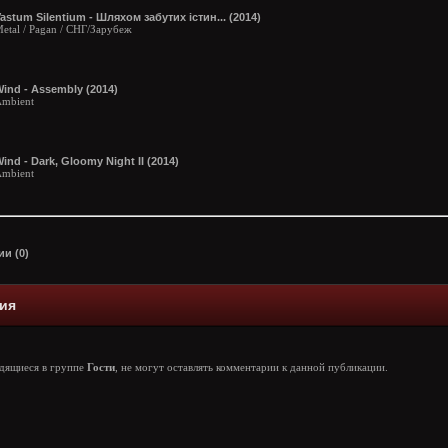
astum Silentium - Шляхом забутих істин... (2014)
etal / Pagan / СНГ/Зарубеж
ind - Assembly (2014)
mbient
ind - Dark, Gloomy Night II (2014)
mbient
и (0)
ия
одящиеся в группе
Гости
, не могут оставлять комментарии к данной публикации.