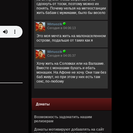
сдохнуть от тоски, поэтому можно их
понять. Почему нельзя на метеостанции
жить бабам с мужиками, было бы весело
Wirtuozik
Сегодня в 04:06:13
Это моя мечта жить на малонаселенном
острове, подальше от таких как я
Wirtuozik
Сегодня в 04:05:37
Хочу жить на Соловках или на Валааме.
Вместе с монахами бухать и ебать
монашек. На Афоне не хочу. Они там без
баб живут, но при этом у них есть там
секс, по-любому
Wirtuozik
Сегодня в 04:02:32
Донаты
Деревянные церкви Руси
Перекошены древние стены
Подойди и о многом спроси
Возможность задонатить нашим
В этих срубах есть сердце и вены
релизерам
Донаты мотивируют добавлять на сайт
Bestial