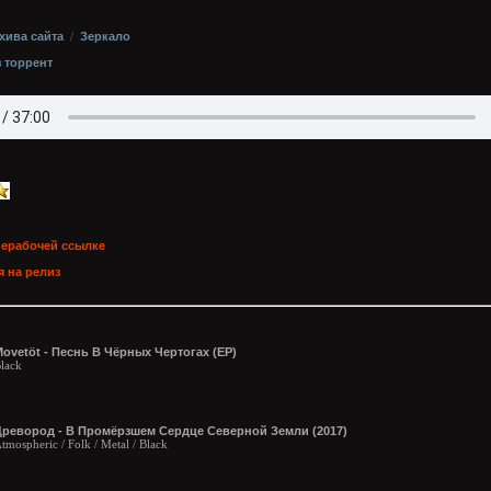
хива сайта
/
Зеркало
з торрент
нерабочей ссылке
 на релиз
ovetöt - Песнь В Чёрных Чертогах (EP)
lack
Древород - В Промёрзшем Сердце Северной Земли (2017)
tmospheric / Folk / Metal / Black