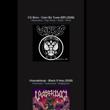
CG Bros - Свет Во Тьме (EP) (2026)
Alternative / Pop Punk / Punk / Rock
Uratsakidogi - Black X Hop (2026)
Electronic / Industrial / Неформат