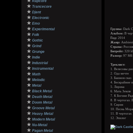
★
Rapcore
★
Trancecore
★
Djent
★
Electronic
★
Emo
★
Experimental
Группа:
Dark Ca
★
Альбом:
В чер
Folk
Год:
2014
★
Gothic
Жанр:
Ambient 
★
Grind
Страна:
Росси
★
Grunge
Битрейт:
320 k
Размер:
97 Мб
★
Indie
★
Industrial
Треклист:
★
Instrumental
1. Велесовы дн
★
2. Ода мечте
Math
3. Баюнов сказ
★
Melodic
4. Бескрайние 
★
Metal
5. Лирика
★
Black Metal
6. Мать Земля
★
7. К Богине Рад
Death Metal
8. В чертогах 
★
Doom Metal
9. Сирин
★
Groove Metal
10. Песнь Мор
★
Heavy Metal
11. В чертогах
★
12. Эпилог
Modern Metal
★
Nu-Metal
★
Pagan Metal