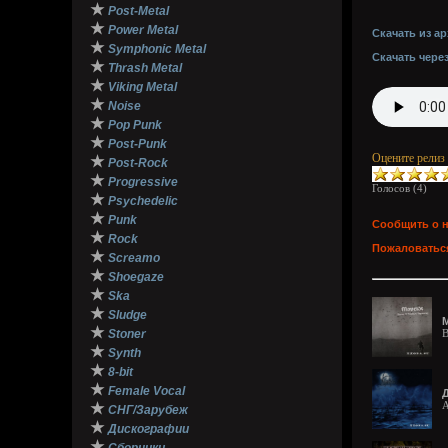
★
Post-Metal
★
Power Metal
Скачать из ар
★
Symphonic Metal
Скачать чере
★
Thrash Metal
★
Viking Metal
★
Noise
★
Pop Punk
★
Post-Punk
Оцените релиз
★
Post-Rock
★
Progressive
Голосов (
4
)
★
Psychedelic
★
Punk
Сообщить о 
★
Rock
Пожаловаться
★
Screamo
★
Shoegaze
★
Ska
★
Sludge
M
★
Stoner
B
★
Synth
★
8-bit
★
Female Vocal
A
★
СНГ/Зарубеж
★
Дискографии
★