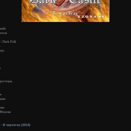
stle
тогах
/ Dark Folk
я
bps
и
просторы
е
Лады
аны
 Морока