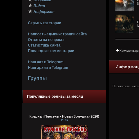
Сборники
E
★
Видео
★
Неформат
E
Скрыть категории
M
Написать администрации сайта
Ответы на вопросы
Статистика сайта
Последние комментарии
Комментари
Наш чат в Telegram
Информац
Наш архив в Telegram
Группы
Посетители, нах
Популярные релизы за месяц
Красная Плесень - Новая Золушка (2026)
Punk