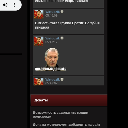
больше полезной инфы влазиет.
Wirtuozik
05:48:09
В вк есть такая группа Еретик. Во хуйня
ии-шная
Wirtuozik
05:47:17
Wirtuozik
05:47:02
Донаты
Возможность задонатить нашим
релизерам
Wirtuozik
Донаты мотивируют добавлять на сайт
05:46:44