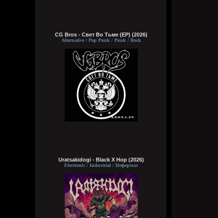
CG Bros - Свет Во Тьме (EP) (2026)
Alternative / Pop Punk / Punk / Rock
Uratsakidogi - Black X Hop (2026)
Electronic / Industrial / Неформат