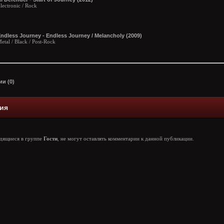
lectronic / Rock
ndless Journey - Endless Journey / Melancholy (2009)
etal / Black / Post-Rock
и (0)
ия
одящиеся в группе
Гости
, не могут оставлять комментарии к данной публикации.