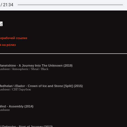
нерабочей ссылке
 на релиз
lanetshine - A Journey Into The Unknown (2019)
mbient / Atmospheric / Metal / Black
edhelan \ Elador - Crown of Ice and Stone [Split] (2015)
mbient / СНГ/Зарубеж
ind - Assembly (2014)
mbient
l Defender - Start of Journey (2012)