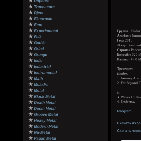
★
Rapcore
★
Trancecore
★
Djent
★
Electronic
★
Emo
★
Experimental
Группа:
Elador 
★
Альбом:
Journe
Folk
Год:
2015
★
Gothic
Жанр:
Ambient 
★
Grind
Страна:
Росси
★
Grunge
Битрейт:
320 k
★
Размер:
47.8 
Indie
★
Industrial
Треклист:
★
Instrumental
Elador:
★
Math
1. Journey Acro
2. Far Beyond 
★
Melodic
★
Metal
Is:
★
Black Metal
3. Waves Of Da
★
4. Undertow
Death Metal
★
Doom Metal
telegram
★
Groove Metal
★
Heavy Metal
Скачать из ар
★
Modern Metal
Скачать чере
★
Nu-Metal
★
Pagan Metal