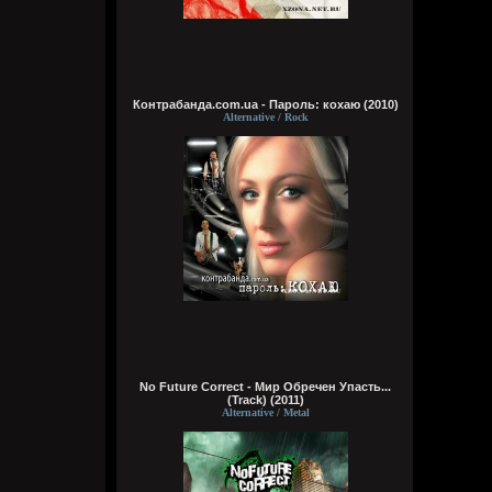
делах. панки просто бомбы
Кукуня
21:45:23
Контрабанда.com.ua - Пароль: кохаю (2010)
Alternative / Rock
Кукуня
21:36:44
Цитата: Wirtuozik
ещё и вместо мозга вставили мощный
компьют
ты хотел сказать в место, где должен
быть мозг
Wirtuozik
20:41:56
Я - робот
No Future Correct - Мир Обречен Упасть...
(Track) (2011)
Alternative / Metal
Wirtuozik
20:40:37
А если бы мне ещё и вместо мозга
вставили мощный компьют, то ч бы еще и