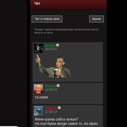
Чат
Только зарегистрированные посетители могут
писать в чате.
Bestial
14:37:07
Кукуня
12:49:33
та норм
Dolphin
12:09:13
Мини-шапка сайта лучше?
На ноутбуках вроде самое то, на экран