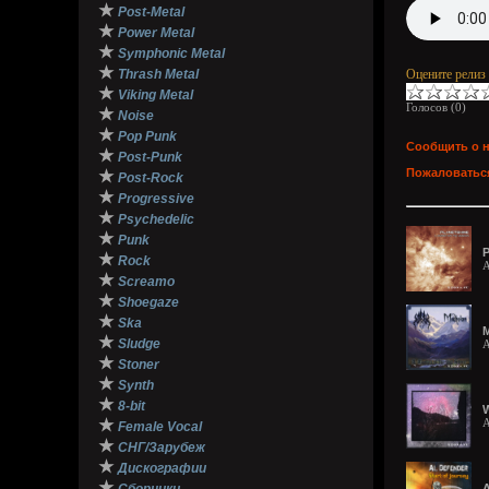
★
Post-Metal
★
Power Metal
★
Symphonic Metal
★
Thrash Metal
Оцените релиз
★
Viking Metal
Голосов (
0
)
★
Noise
★
Pop Punk
Сообщить о 
★
Post-Punk
Пожаловаться
★
Post-Rock
★
Progressive
★
Psychedelic
★
Punk
P
★
Rock
A
★
Screamo
★
Shoegaze
★
Ska
M
★
Sludge
A
★
Stoner
★
Synth
★
8-bit
W
★
A
Female Vocal
★
СНГ/Зарубеж
★
Дискографии
★
A