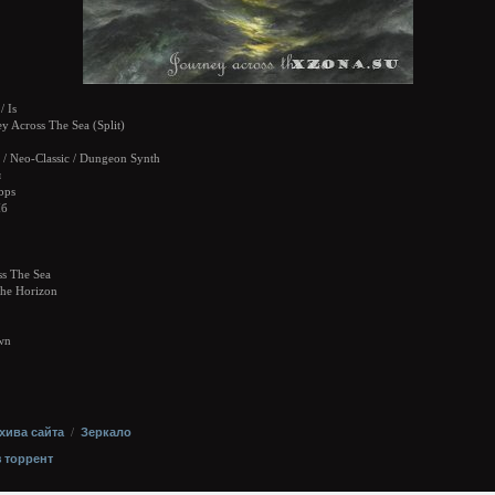
/ Is
y Across The Sea (Split)
/ Neo-Classic / Dungeon Synth
я
bps
Мб
ss The Sea
The Horizon
wn
хива сайта
/
Зеркало
з торрент