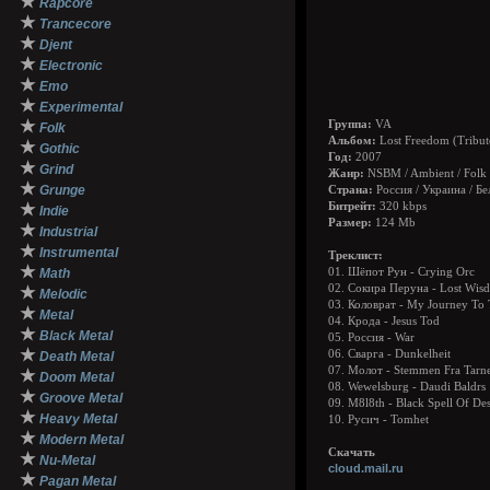
★
Rapcore
★
Trancecore
★
Djent
★
Electronic
★
Emo
★
Experimental
★
Группа:
VA
Folk
Альбом:
Lost Freedom (Tribu
★
Gothic
Год:
2007
★
Grind
Жанр:
NSBM / Ambient / Folk
★
Grunge
Страна:
Россия / Украина / Бе
★
Битрейт:
320 kbps
Indie
Размер:
124 Mb
★
Industrial
★
Instrumental
Треклист:
★
Math
01. Шёпот Рун - Crying Orc
02. Сокира Перуна - Lost Wis
★
Melodic
03. Коловрат - My Journey To 
★
Metal
04. Крода - Jesus Tod
★
Black Metal
05. Россия - War
★
06. Сварга - Dunkelheit
Death Metal
07. Молот - Stemmen Fra Tarne
★
Doom Metal
08. Wewelsburg - Daudi Baldrs
★
Groove Metal
09. M8l8th - Black Spell Of Des
★
Heavy Metal
10. Русич - Tomhet
★
Modern Metal
Скачать
★
Nu-Metal
cloud.mail.ru
★
Pagan Metal