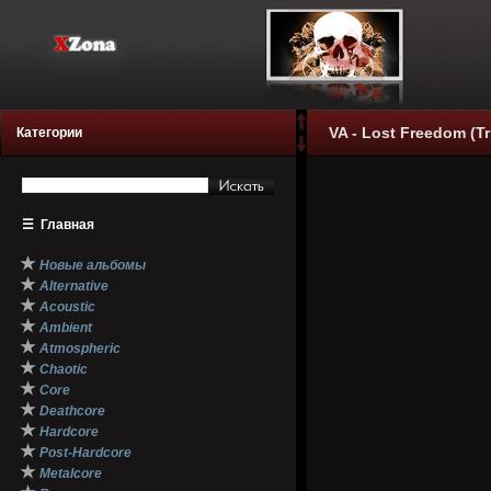
VA - Lost Freedom (Tr
Категории
☰
Главная
★
Новые альбомы
★
Alternative
★
Acoustic
★
Ambient
★
Atmospheric
★
Chaotic
★
Core
★
Deathcore
★
Hardcore
★
Post-Hardcore
★
Metalcore