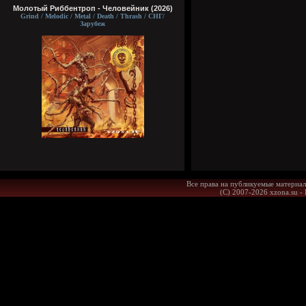
Молотый Риббентроп - Человейник (2026)
Grind / Melodic / Metal / Death / Thrash / СНГ/
Зарубеж
Все права на публикуемые материал
(С) 2007-2026 xzona.su -