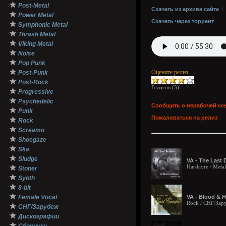
★
Post-Metal
Скачать из архива сайта
★
Power Metal
Скачать через торрент
★
Symphonic Metal
★
Thrash Metal
★
Viking Metal
★
Noise
★
Pop Punk
★
Оцените релиз
Post-Punk
★
Post-Rock
Голосов (
3
)
★
Progressive
★
Psychedelic
Сообщить о нерабочей сс
★
Punk
Пожаловаться на релиз
★
Rock
★
Screamo
★
Shoegaze
★
Ska
★
Sludge
VA - The Last 
★
Hardcore / Meta
Stoner
★
Synth
★
8-bit
★
Female Vocal
VA - Blood & H
Rock / СНГ/Зар
★
СНГ/Зарубеж
★
Дискографии
★