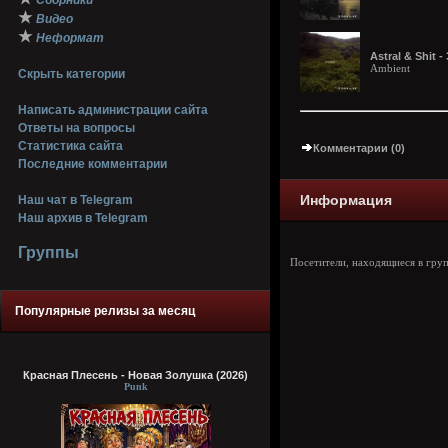
Сборники
★
Видео
★
Неформат
Astral & Shit -
Ambient
Скрыть категории
Написать администрации сайта
Ответы на вопросы
Статистика сайта
Комментарии (0)
Последние комментарии
Информация
Наш чат в Telegram
Наш архив в Telegram
Группы
Посетители, находящиеся в гру
Популярные релизы за месяц
Красная Плесень - Новая Золушка (2026)
Punk