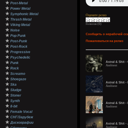
★
Post-Metal
★
Power Metal
★
Symphonic Metal
Оцените релиз
★
Thrash Metal
★
Голосов (
0
)
Viking Metal
★
Noise
Сообщить о нерабочей сс
★
Pop Punk
★
Post-Punk
Пожаловаться на релиз
★
Post-Rock
★
Progressive
★
Psychedelic
★
Astral & Shit 
Punk
Ambient
★
Rock
★
Screamo
★
Shoegaze
Astral & Shit -
★
Ska
Ambient
★
Sludge
★
Stoner
★
Synth
Astral & Shit -
★
8-bit
Ambient
★
Female Vocal
★
СНГ/Зарубеж
★
Дискографии
Astral & Shit -
★
Ambient