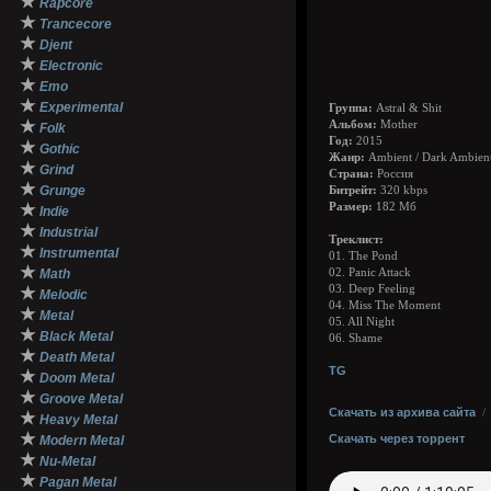
★
Rapcore
★
Trancecore
★
Djent
★
Electronic
★
Emo
★
Experimental
Группа:
Astral & Shit
★
Альбом:
Mother
Folk
Год:
2015
★
Gothic
Жанр:
Ambient / Dark Ambient
★
Grind
Страна:
Россия
★
Grunge
Битрейт:
320 kbps
★
Размер:
182 Мб
Indie
★
Industrial
Треклист:
★
Instrumental
01. The Pond
★
Math
02. Panic Attack
03. Deep Feeling
★
Melodic
04. Miss The Moment
★
Metal
05. All Night
★
Black Metal
06. Shame
★
Death Metal
TG
★
Doom Metal
★
Groove Metal
Скачать из архива сайта
★
Heavy Metal
★
Скачать через торрент
Modern Metal
★
Nu-Metal
★
Pagan Metal