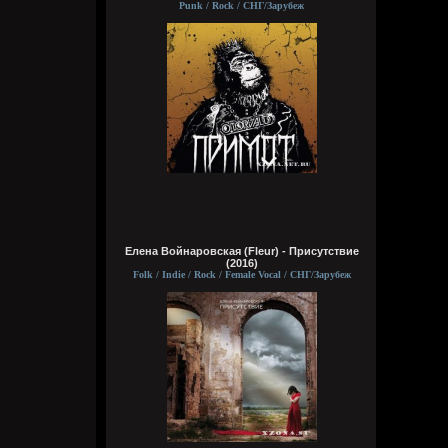
Punk / Rock / СНГ/Зарубеж
typical crabs
Вчера в 18:00:43
а видосы то остались
Bestial
Вчера в 17:59:12
Ну лежит, то и упало
typical crabs
Вчера в 17:57:59
пересматриваю баттлы. ведь
версус,слово и рбл уже загнулись. даже
Елена Войнаровская (Fleur) - Присутствие
лига гнойного помоему.
(2016)
Folk / Indie / Rock / Female Vocal / СНГ/Зарубеж
Кукуня
Вчера в 16:16:37