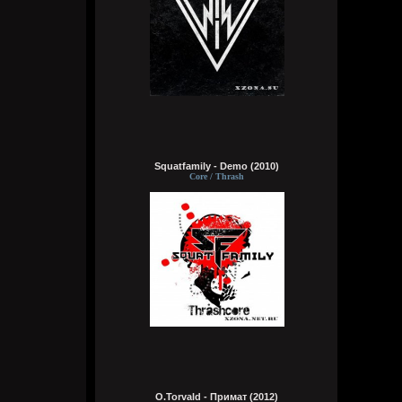
получил знания ко всему, либо чтобы
мозг что-то типа ии из гугла ловил с
ответами на любые поставленные мной
вопросы
Wirtuozik
Вчера в 20:39:10
А я чужой земля смотрю. Хочу чтобы мой
разум тоже жил в теле робота. Похер на
эмоции, чувства, на их отсутствие, на то
что не смогу, есть, бухать, трахаться.
Зато можно мыслить хрен знает сколько,
Squatfamily - Demo (2010)
пока батарея не сдохнет, но и тут могут
Core / Thrash
тебя обновить, типа пока тело робота
отключается, разум не умирает. Почему
до сих пор не создали такую хуйню?
Приходится недолго жить и умирать
Bestial
Вчера в 20:36:12
чё там?
typical crabs
Вчера в 18:03:33
вот шок и оксимирон ахуееный батл.
сразу понял чьих рук дело. аббалбиск и
O.Torvald - Примат (2012)
ххос