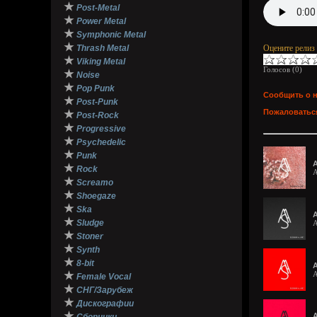
★
Post-Metal
★
Power Metal
★
Symphonic Metal
★
Thrash Metal
Оцените релиз
★
Viking Metal
Голосов (
0
)
★
Noise
★
Pop Punk
Сообщить о 
★
Post-Punk
Пожаловаться
★
Post-Rock
★
Progressive
★
Psychedelic
★
Punk
A
★
Rock
A
★
Screamo
★
Shoegaze
★
Ska
A
★
Sludge
A
★
Stoner
★
Synth
★
8-bit
A
★
A
Female Vocal
★
СНГ/Зарубеж
★
Дискографии
★
A