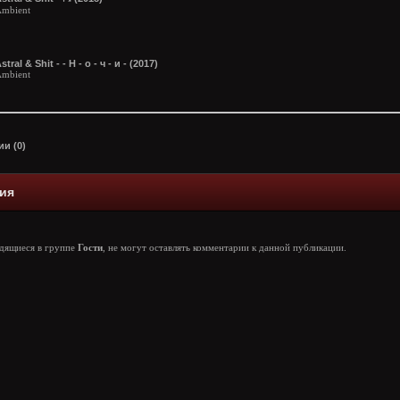
mbient
stral & Shit - - Н - о - ч - и - (2017)
mbient
и (0)
ия
одящиеся в группе
Гости
, не могут оставлять комментарии к данной публикации.