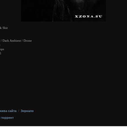
& Shit
/ Dark Ambient / Drone
я
bps
б
хива сайта
/
Зеркало
з торрент