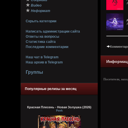
Сборники
A
★
Видео
★
Неформат
A
Скрыть категории
A
Написать администрации сайта
Ответы на вопросы
Статистика сайта
Последние комментарии
Комментари
Наш чат в Telegram
Информац
Наш архив в Telegram
Группы
Посетители, нах
Популярные релизы за месяц
Красная Плесень - Новая Золушка (2026)
Punk