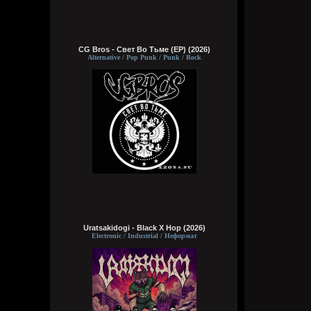
CG Bros - Свет Во Тьме (EP) (2026)
Alternative / Pop Punk / Punk / Rock
Uratsakidogi - Black X Hop (2026)
Electronic / Industrial / Неформат