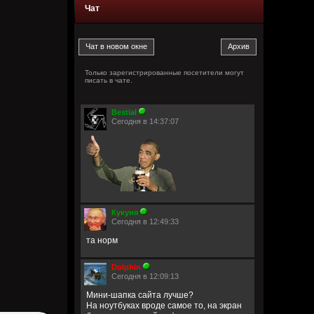
Чат
Только зарегистрированные посетители могут
писать в чате.
Bestial
Сегодня в 14:37:07
Кукуня
Сегодня в 12:49:33
та норм
Dolphin
Сегодня в 12:09:13
Мини-шапка сайта лучше?
На ноутбуках вроде самое то, на экран