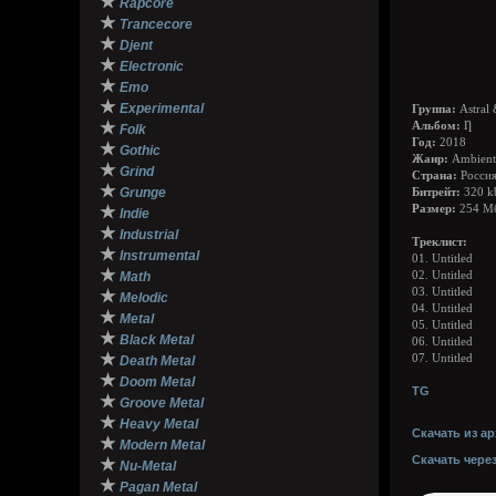
★
Rapcore
★
Trancecore
★
Djent
★
Electronic
★
Emo
★
Experimental
Группа:
Astral 
★
Альбом:
Ƞ
Folk
Год:
2018
★
Gothic
Жанр:
Ambient 
★
Grind
Страна:
Росси
★
Grunge
Битрейт:
320 k
★
Размер:
254 М
Indie
★
Industrial
Треклист:
★
Instrumental
01. Untitled
★
Math
02. Untitled
03. Untitled
★
Melodic
04. Untitled
★
Metal
05. Untitled
★
Black Metal
06. Untitled
★
07. Untitled
Death Metal
★
Doom Metal
TG
★
Groove Metal
★
Heavy Metal
Скачать из ар
★
Modern Metal
Скачать чере
★
Nu-Metal
★
Pagan Metal