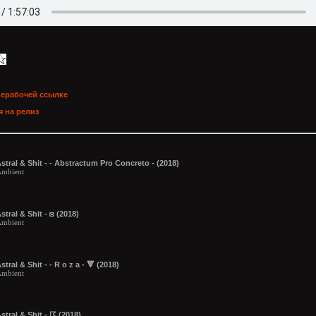
нерабочей ссылке
 на релиз
stral & Shit - - Abstractum Pro Concreto - (2018)
mbient
stral & Shit - ◙ (2018)
mbient
stral & Shit - - R o z a - 🔻 (2018)
mbient
stral & Shit - ☈ (2018)