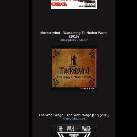
делах. панки просто бомбы
Кукуня
Вчера в 21:45:23
Morketsvind - Wandering To Nether World
(2016)
Atmospheric / Stoner
Кукуня
Вчера в 21:36:44
Цитата: Wirtuozik
ещё и вместо мозга вставили мощный
компьют
ты хотел сказать в место, где должен
быть мозг
Wirtuozik
Вчера в 20:41:56
Я - робот
The War I Wage - The War I Wage [EP] (2015)
Wirtuozik
Core / Metalcore
Вчера в 20:40:37
А если бы мне ещё и вместо мозга
вставили мощный компьют, то ч бы еще и