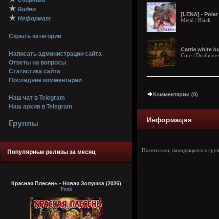
Сборники
★
Видео
[LENA] - Polar
★
Неформат
Metal / Black
Скрыть категории
Carrie white bu
Написать администрации сайта
Core / Deathcore
Ответы на вопросы
Статистика сайта
Последние комментарии
Комментарии (0)
Наш чат в Telegram
Наш архив в Telegram
Информация
Группы
Посетители, находящиеся в гру
Популярные релизы за месяц
Красная Плесень - Новая Золушка (2026)
Punk