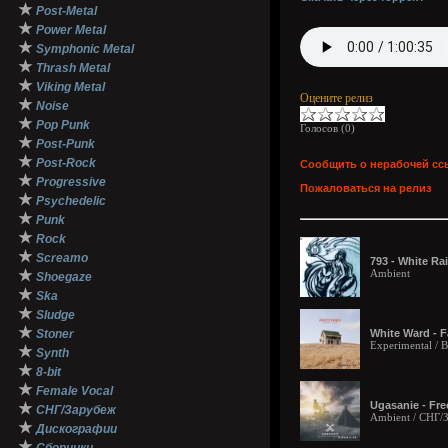
★
Post-Metal
★
Power Metal
★
Symphonic Metal
★
Thrash Metal
★
Viking Metal
Оцените релиз
★
Noise
★
Pop Punk
Голосов (
0
)
★
Post-Punk
★
Post-Rock
Сообщить о нерабочей сс
★
Progressive
Пожаловаться на релиз
★
Psychedelic
★
Punk
★
Rock
★
Screamo
793 - White Ra
★
Ambient
Shoegaze
★
Ska
★
Sludge
★
Stoner
White Ward - F
Experimental / 
★
Synth
★
8-bit
★
Female Vocal
Ugasanie - Fr
★
СНГ/Зарубеж
Ambient / СНГ/
★
Дискографии
★