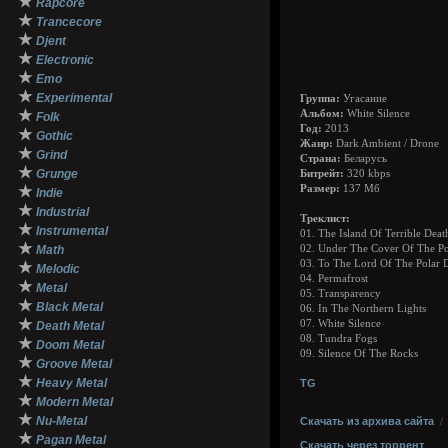
★
Rapcore
★
Trancecore
★
Djent
★
Electronic
★
Emo
★
Experimental
Группа:
Угасание
★
Альбом:
White Silence
Folk
Год:
2013
★
Gothic
Жанр:
Dark Ambient / Drone
★
Grind
Страна:
Беларусь
★
Grunge
Битрейт:
320 kbps
★
Размер:
137 Мб
Indie
★
Industrial
Треклист:
★
Instrumental
01. The Island Of Terrible Deat
★
Math
02. Under The Cover Of The Po
03. To The Lord Of The Polar D
★
Melodic
04. Permafrost
★
Metal
05. Transparency
★
Black Metal
06. In The Northern Lights
★
07. White Silence
Death Metal
08. Tundra Fogs
★
Doom Metal
09. Silence Of The Rocks
★
Groove Metal
★
Heavy Metal
TG
★
Modern Metal
★
Nu-Metal
Скачать из архива сайта
★
Pagan Metal
Скачать через торрент