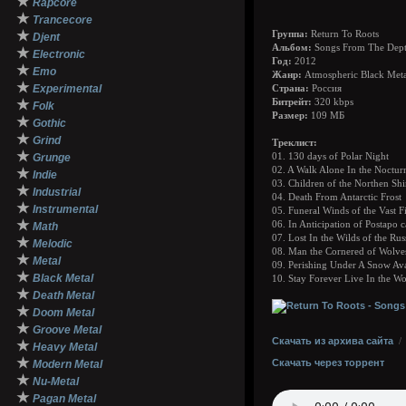
★
Rapcore
★
Trancecore
★
Группа:
Return To Roots
Djent
Альбом:
Songs From The Depth
★
Electronic
Год:
2012
★
Emo
Жанр:
Atmospheric Black Meta
★
Experimental
Страна:
Россия
★
Битрейт:
320 kbps
Folk
Размер:
109 МБ
★
Gothic
★
Grind
Треклист:
★
Grunge
01. 130 days of Polar Night
02. A Walk Alone In the Nocturn
★
Indie
03. Children of the Northen Sh
★
Industrial
04. Death From Antarctic Frost
★
Instrumental
05. Funeral Winds of the Vast Fi
★
06. In Anticipation of Postapo 
Math
07. Lost In the Wilds of the Rus
★
Melodic
08. Man the Cornered of Wolve
★
Metal
09. Perishing Under A Snow Av
★
Black Metal
10. Stay Forever Live In the W
★
Death Metal
★
Doom Metal
★
Groove Metal
Скачать из архива сайта
★
Heavy Metal
★
Скачать через торрент
Modern Metal
★
Nu-Metal
★
Pagan Metal