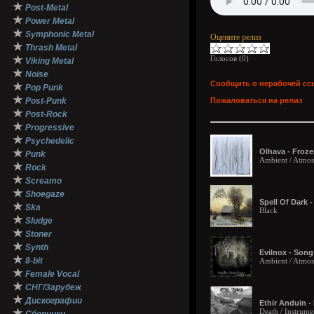
★
Post-Metal
★
Power Metal
★
Symphonic Metal
Оцените релиз
★
Thrash Metal
★
Голосов (
0
)
Viking Metal
★
Noise
Сообщить о нерабочей сс
★
Pop Punk
★
Post-Punk
Пожаловаться на релиз
★
Post-Rock
★
Progressive
★
Psychedelic
★
Olhava - Froz
Punk
Ambient / Atmosp
★
Rock
★
Screamo
★
Shoegaze
Spell Of Dark 
★
Ska
Black
★
Sludge
★
Stoner
★
Synth
Evilnox - Son
★
8-bit
Ambient / Atmosp
★
Female Vocal
★
СНГ/Зарубеж
★
Дискографии
Ethir Anduin -
★
Death / Instrume