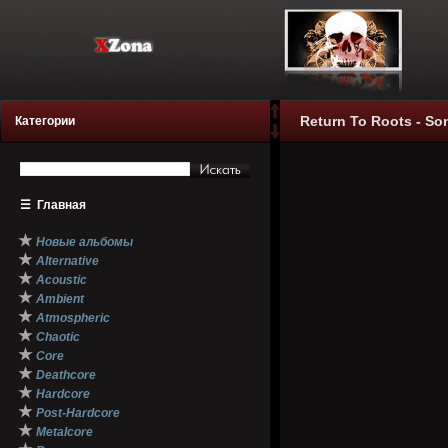
Return To Roots - So
Категории
☰
Главная
★
Новые альбомы
★
Alternative
★
Acoustic
★
Ambient
★
Atmospheric
★
Chaotic
★
Core
★
Deathcore
★
Hardcore
★
Post-Hardcore
★
Metalcore