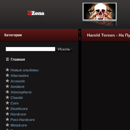
Harold Torsen - На П
Категории
☰
Главная
★
Новые альбомы
★
Alternative
★
Acoustic
★
Ambient
★
Atmospheric
★
Chaotic
★
Core
★
Deathcore
★
Hardcore
★
Post-Hardcore
★
Metalcore