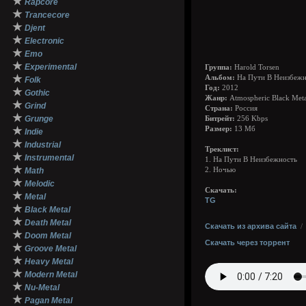
★
Rapcore
★
Trancecore
★
Djent
★
Electronic
★
Emo
★
Experimental
Группа:
Harold Torsen
★
Альбом:
На Пути В Неизбежн
Folk
Год:
2012
★
Gothic
Жанр:
Atmospheric Black Meta
★
Grind
Страна:
Россия
★
Grunge
Битрейт:
256 Kbps
★
Размер:
13 Мб
Indie
★
Industrial
Треклист:
★
Instrumental
1. На Пути В Неизбежность
★
Math
2. Ночью
★
Melodic
Скачать:
★
Metal
TG
★
Black Metal
★
Death Metal
Скачать из архива сайта
★
Doom Metal
Скачать через торрент
★
Groove Metal
★
Heavy Metal
★
Modern Metal
★
Nu-Metal
★
Pagan Metal