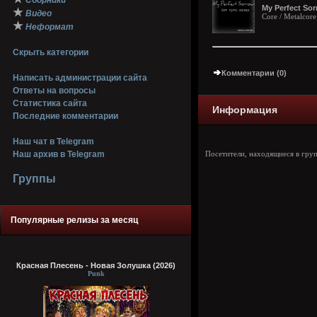
Сборники
My Perfect Sor
★
Видео
Core / Metalcor
★
Неформат
Скрыть категории
Комментарии (0)
Написать администрации сайта
Ответы на вопросы
Статистика сайта
Информация
Последние комментарии
Наш чат в Telegram
Наш архив в Telegram
Посетители, находящиеся в гру
Группы
Популярные релизы за месяц
Красная Плесень - Новая Золушка (2026)
Punk