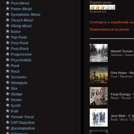
★
Оцените релиз
Post-Metal
★
Power Metal
Голосов (
2
)
★
Symphonic Metal
★
Thrash Metal
Сообщить о нерабочей сс
★
Viking Metal
Пожаловаться на релиз
★
Noise
★
Pop Punk
★
Post-Punk
★
Post-Rock
Harold Torsen
★
Progressive
Ambient / Atmosp
★
Psychedelic
★
Punk
★
Rock
One Hope - На
★
Core / Hardcore
Screamo
★
Shoegaze
★
Ska
★
Sludge
Fatal Energy -
Metal / Thrash 
★
Stoner
★
Synth
★
8-bit
★
Just Wait - С 
Female Vocal
Punk / Rock / 
★
СНГ/Зарубеж
★
Дискографии
★