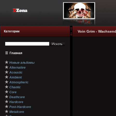
Voin Grim - Wachsend
Категории
☰
Главная
★
Новые альбомы
★
Alternative
★
Acoustic
★
Ambient
★
Atmospheric
★
Chaotic
★
Core
★
Deathcore
★
Hardcore
★
Post-Hardcore
★
Metalcore