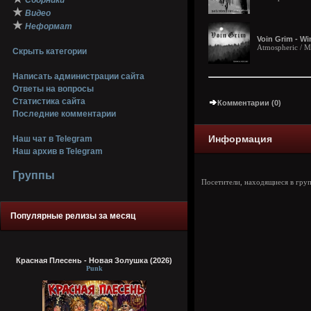
Сборники
★
Видео
★
Неформат
Voin Grim - Wi
Atmospheric / M
Скрыть категории
Написать администрации сайта
Ответы на вопросы
Статистика сайта
Комментарии (0)
Последние комментарии
Информация
Наш чат в Telegram
Наш архив в Telegram
Группы
Посетители, находящиеся в гру
Популярные релизы за месяц
Красная Плесень - Новая Золушка (2026)
Punk