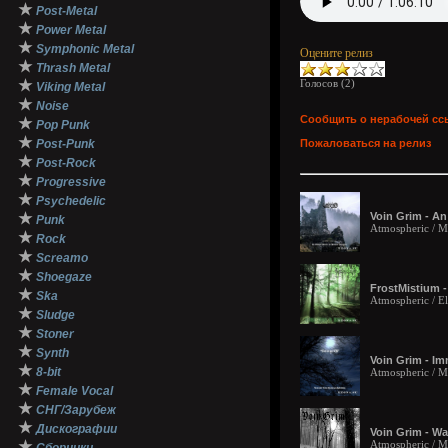
★
Post-Metal
★
Power Metal
★
Symphonic Metal
Оцените релиз
★
Thrash Metal
★
Голосов (
2
)
Viking Metal
★
Noise
Сообщить о нерабочей сс
★
Pop Punk
★
Post-Punk
Пожаловаться на релиз
★
Post-Rock
★
Progressive
★
Psychedelic
★
Voin Grim - An
Punk
Atmospheric / Me
★
Rock
★
Screamo
★
Shoegaze
FrostMistium -
★
Ska
Atmospheric / El
★
Sludge
★
Stoner
★
Synth
Voin Grim - Im
★
8-bit
Atmospheric / M
★
Female Vocal
★
СНГ/Зарубеж
★
Дискографии
Voin Grim - Wa
★
Atmospheric / M