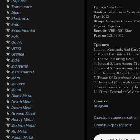
★
Rapcore
★
Trancecore
Группа:
Voin Grim
★
Альбом:
Wachsenden Winterfr
Djent
Год:
2012
★
Electronic
Жанр:
Atmospheric Black Meta
★
Emo
Страна:
Украина
★
Experimental
Битрейт:
VBR ~300 Kbps
★
Размер:
129.49 Мб
Folk
★
Gothic
Треклист:
★
Grind
1. Intro: Wastelands, And Dark 
★
Grunge
2. Moon's Enchantment In The 
★
3. The Well Of Rising Death
Indie
4. Spectral Spheres Among The 
★
Industrial
5. Spectral Spheres Among The 
★
Instrumental
6. In Darkness Of Cold Infinity
★
Math
7. Tyrants Of Entombment Ago
8. Herbstleyd (Nargaroth Acous
★
Melodic
9. Seven Tears Are Flowing To 
★
Metal
10. Outro: Descending Wisdom
★
Black Metal
★
Скачать:
Death Metal
telegram
★
Doom Metal
★
Groove Metal
Скачать из архива сайта
★
Heavy Metal
★
Скачать через торрент
Modern Metal
★
Nu-Metal
★
Pagan Metal