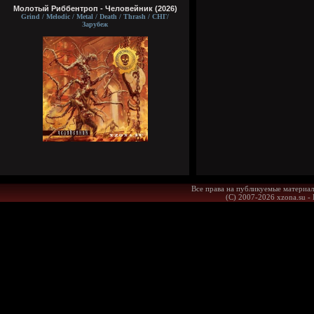
Молотый Риббентроп - Человейник (2026)
Grind / Melodic / Metal / Death / Thrash / СНГ/
Зарубеж
Все права на публикуемые материал
(С) 2007-2026 xzona.su -