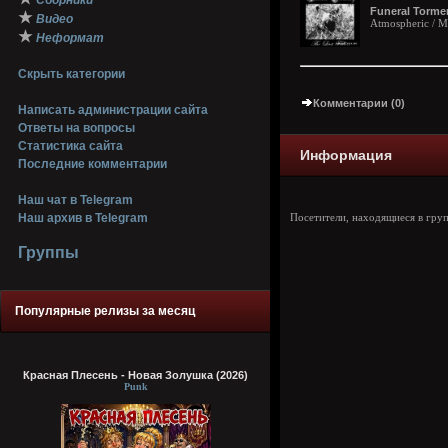
Сборники
Funeral Torment
★
Видео
Atmospheric / M
★
Неформат
Скрыть категории
Комментарии (0)
Написать администрации сайта
Ответы на вопросы
Статистика сайта
Информация
Последние комментарии
Наш чат в Telegram
Наш архив в Telegram
Посетители, находящиеся в гру
Группы
Популярные релизы за месяц
Красная Плесень - Новая Золушка (2026)
Punk