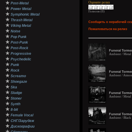
★
Оцените релиз
Post-Metal
★
Power Metal
Голосов (
0
)
★
Symphonic Metal
★
Thrash Metal
Сообщить о нерабочей сс
★
Viking Metal
Пожаловаться на релиз
★
Noise
★
Pop Punk
★
Post-Punk
★
Post-Rock
Funeral Tormen
★
Progressive
Ambient / Metal
★
Psychedelic
★
Punk
★
Rock
Funeral Tormen
★
Ambient / Atmos
Screamo
★
Shoegaze
★
Ska
★
Sludge
Funeral Tormen
Ambient / Metal
★
Stoner
★
Synth
★
8-bit
★
Funeral Tormen
Female Vocal
Ambient / Black
★
СНГ/Зарубеж
★
Дискографии
★