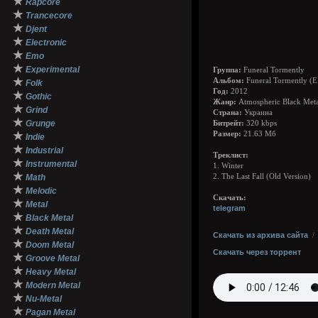
★
Rapcore
★
Trancecore
★
Djent
★
Electronic
★
Emo
★
Experimental
Группа:
Funeral Tormently
★
Альбом:
Funeral Tormently (E
Folk
Год:
2012
★
Gothic
Жанр:
Atmospheric Black Metal
★
Grind
Страна:
Украина
★
Grunge
Битрейт:
320 kbps
★
Размер:
21.63 Мб
Indie
★
Industrial
Треклист:
★
Instrumental
1. Winter
★
Math
2. The Last Fall (Old Version)
★
Melodic
Скачать:
★
Metal
telegram
★
Black Metal
★
Death Metal
Скачать из архива сайта
★
Doom Metal
Скачать через торрент
★
Groove Metal
★
Heavy Metal
★
Modern Metal
★
Nu-Metal
★
Pagan Metal