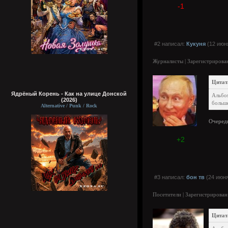
-1
#2 написал:
Кукуня
(12 июня
Журналисты | Зарегистрирован
Цитат
Ядрёный Корень - Как на улице Донской
Альбо
(2026)
больше
Alternative / Punk / Rock
Очередн
+2
#3 написал:
бон тв
(24 июня
Посетители | Зарегистрирован
Цитат