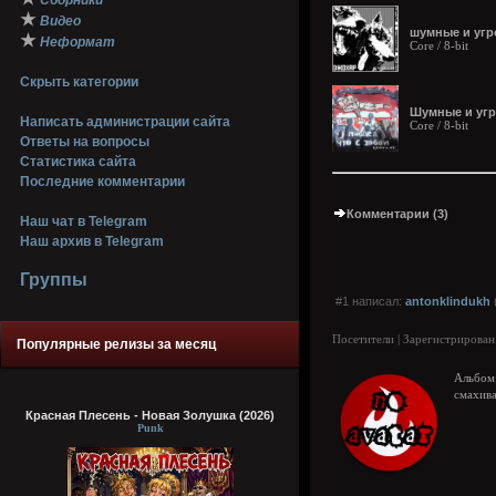
Сборники
★
Видео
шумные и угр
★
Неформат
Core / 8-bit
Скрыть категории
Шумные и угр
Написать администрации сайта
Core / 8-bit
Ответы на вопросы
Статистика сайта
Последние комментарии
Комментарии (3)
Наш чат в Telegram
Наш архив в Telegram
Группы
#1 написал:
antonklindukh
Посетители | Зарегистрирован
Популярные релизы за месяц
Альбом 
смахива
Красная Плесень - Новая Золушка (2026)
Punk