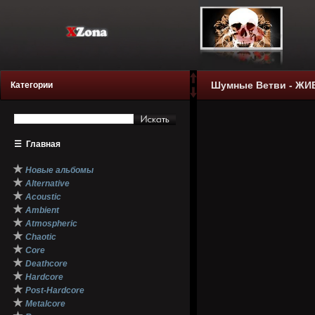
Шумные Ветви - ЖИВ
Категории
☰
Главная
★
Новые альбомы
★
Alternative
★
Acoustic
★
Ambient
★
Atmospheric
★
Chaotic
★
Core
★
Deathcore
★
Hardcore
★
Post-Hardcore
★
Metalcore