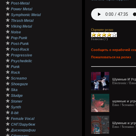
★
Post-Metal
★
Power Metal
★
Symphonic Metal
★
Thrash Metal
★
Viking Metal
Оцените релиз
★
Noise
★
Pop Punk
Голосов (
7
)
★
Post-Punk
★
Post-Rock
Сообщить о нерабочей сс
★
Progressive
Пожаловаться на релиз
★
Psychedelic
★
Punk
★
Rock
★
Screamo
Шумные И Угр
★
Electronic / Emo
Shoegaze
★
Ska
★
Sludge
★
Stoner
шумные и угр
Emo / Screamo / 
★
Synth
★
8-bit
★
Female Vocal
Шумные и угр
★
СНГ/Зарубеж
Emo / Screamo / 
★
Дискографии
★