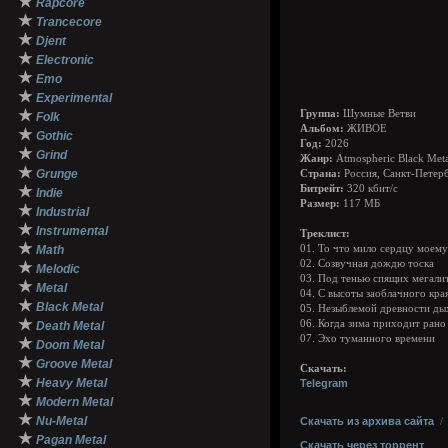
★
Rapcore
★
Trancecore
★
Djent
★
Electronic
★
Emo
★
Experimental
★
Группа:
Шумные Ветви
Folk
Альбом:
ЖИВОЕ
★
Gothic
Год:
2026
★
Grind
Жанр:
Atmospheric Black Meta
★
Grunge
Страна:
Россия, Санкт-Петер
★
Битрейт:
320 кбит/с
Indie
Размер:
117 МБ
★
Industrial
★
Instrumental
Треклист:
★
Math
01. То что мило сердцу моему
02. Созвучная дождю тоска
★
Melodic
03. Под тенью спящих мегали
★
Metal
04. С высоты заоблачного кра
★
Black Metal
05. Незыблемой древности ды
★
06. Когда зима приходит рано
Death Metal
07. Эхо туманного времени
★
Doom Metal
★
Groove Metal
Скачать:
★
Heavy Metal
Telegram
★
Modern Metal
★
Nu-Metal
Скачать из архива сайта
★
Pagan Metal
Скачать через торрент