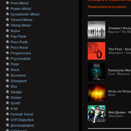
★
Post-Metal
Пожаловаться на релиз
★
Power Metal
★
Symphonic Metal
★
Thrash Metal
★
Viking Metal
Элемент Ноль 
★
Noise
Rapcore / Nu-Me
★
Pop Punk
★
Post-Punk
★
Post-Rock
The First - Но
★
Alternative / Gr
Progressive
★
Psychedelic
★
Punk
★
Rock
Каникулы Мале
Core / Hardcore
★
Screamo
★
Shoegaze
★
Ska
★
Ноль по Кельв
Sludge
Rock
★
Stoner
★
Synth
★
8-bit
Фея Драже - М
★
Female Vocal
Alternative
★
СНГ/Зарубеж
★
Дискографии
★