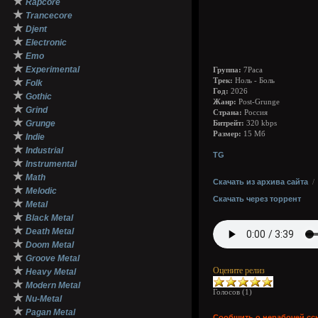
★
Rapcore
★
Trancecore
★
Djent
★
Electronic
★
Emo
★
Experimental
Группа:
7Раса
★
Трек:
Ноль - Боль
Folk
Год:
2026
★
Gothic
Жанр:
Post-Grunge
★
Grind
Страна:
Россия
★
Grunge
Битрейт:
320 kbps
★
Размер:
15 Мб
Indie
★
Industrial
TG
★
Instrumental
★
Math
Скачать из архива сайта
★
Melodic
Скачать через торрент
★
Metal
★
Black Metal
★
Death Metal
★
Doom Metal
★
Groove Metal
★
Оцените релиз
Heavy Metal
★
Modern Metal
Голосов (
1
)
★
Nu-Metal
★
Pagan Metal
Сообщить о нерабочей сс