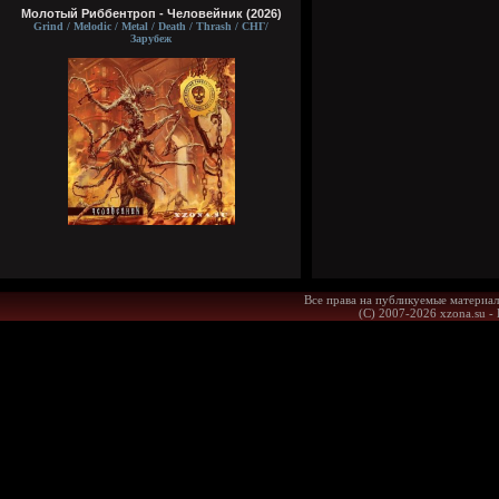
Молотый Риббентроп - Человейник (2026)
Grind / Melodic / Metal / Death / Thrash / СНГ/
Зарубеж
Все права на публикуемые материал
(С) 2007-2026 xzona.su -