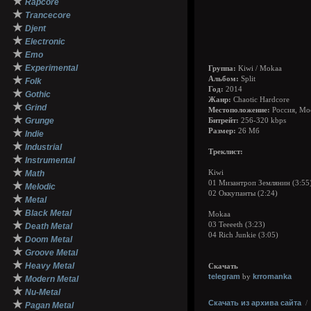
★
Rapcore
★
Trancecore
★
Djent
★
Electronic
★
Emo
★
Experimental
Группа:
Kiwi / Mokaa
★
Альбом:
Split
Folk
Год:
2014
★
Gothic
Жанр:
Chaotic Hardcore
★
Grind
Местоположение:
Россия, Мо
★
Grunge
Битрейт:
256-320 kbps
★
Размер:
26 Мб
Indie
★
Industrial
Треклист:
★
Instrumental
★
Math
Kiwi
01 Мизантроп Землянин (3:55
★
Melodic
02 Оккупанты (2:24)
★
Metal
★
Black Metal
Mokaa
★
03 Teeeeth (3:23)
Death Metal
04 Rich Junkie (3:05)
★
Doom Metal
★
Groove Metal
★
Heavy Metal
Скачать
★
telegram
krromanka
by
Modern Metal
★
Nu-Metal
★
Скачать из архива сайта
Pagan Metal