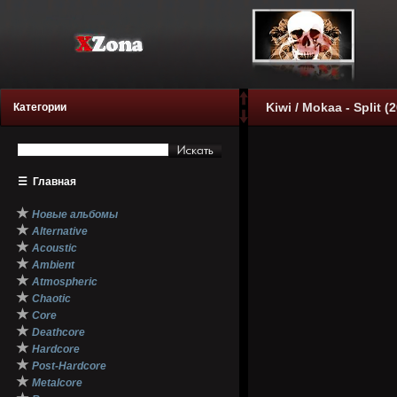
Kiwi / Mokaa - Split (
Категории
☰
Главная
★
Новые альбомы
★
Alternative
★
Acoustic
★
Ambient
★
Atmospheric
★
Chaotic
★
Core
★
Deathcore
★
Hardcore
★
Post-Hardcore
★
Metalcore