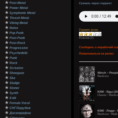
★
Post-Metal
Скачать через торрент
★
Power Metal
★
Symphonic Metal
★
Thrash Metal
★
Viking Metal
★
Noise
Оцените релиз
★
Pop Punk
★
Post-Punk
Голосов (
5
)
★
Post-Rock
★
Сообщить о нерабочей сс
Progressive
★
Psychedelic
Пожаловаться на релиз
★
Punk
★
Rock
★
Screamo
★
Shoegaze
Winch – People
Hardcore
★
Ska
★
Sludge
★
Stoner
KIWI - Яды (20
★
Synth
Chaotic / Hardco
★
8-bit
★
Female Vocal
★
СНГ/Зарубеж
KIWI - Люди - 
★
Дискографии
Hardcore / Math
★