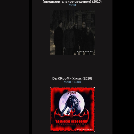
(предварительное сведение) (2010)
Видно, в жизни суждено мне
Metal
Выпить грешного вина
Кукуня
Вчера в 16:15:01
Wirtuozik
Вчера в 16:14:46
За мои зелёные глаза
Называешь ты меня колдуньей,
DarKRooM - Узник (2010)
Metal / Black
Говоришь ты это мне не зря,
Сердце у тебя я забрала
Wirtuozik
Вчера в 16:14:24
Эй наринаринэла ай дари дари дари
дада
Эй наринаринэла ай дари дари дари
дада
Эй наринаринэла ай дари дари дари
дада