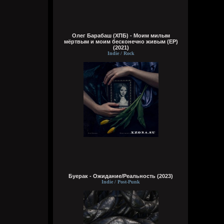
Эй наринаринэла ааааа дари дада
Wirtuozik
Вчера в 16:12:44
Олег Барабаш (ХПБ) - Моим милым
мёртвым и моим бесконечно живым (EP)
Вот долбаеб. Прав он во всем. Ещё и все
(2021)
про меня знает)
Indie / Rock
Wirtuozik
Вчера в 16:12:17
Цитата: Кукуня
Ты же сам знаешь, что я прав
В чем?
Кукуня
Вчера в 16:10:04
Буерак - Ожидание/Реальность (2023)
Цитата: Wirtuozik
Indie / Post-Punk
пруфы
какие на хуй пруфы еблан? чо ты
доказать хочешь? Ты же сам знаешь, что
я прав, я прекрасно помню все твои