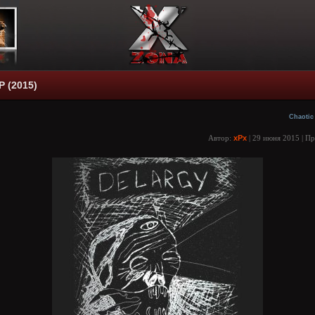
P (2015)
Chaotic
Автор:
xPx
| 29 июня 2015 | П