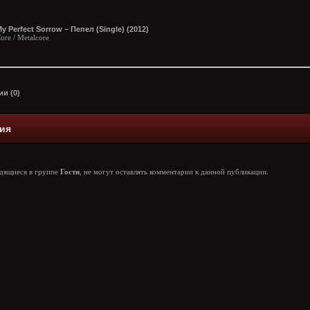
y Perfect Sorrow – Пепел (Single) (2012)
ore / Metalcore
и (0)
ия
одящиеся в группе
Гости
, не могут оставлять комментарии к данной публикации.