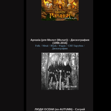
Wirtuozik
Вчера в 16:15:56
А вы знали что Кадышевой 67 лет?
Странно, в моем детстве я думал ей
столько же. Получается она и не стареет
даже, ей все время 60
Apraxia (pre-Молот (Молат)) - Дискография
(1996-2016)
Кукуня
Folk / Metal / Black / Pagan / СНГ/Зарубеж /
Вчера в 16:15:29
Дискографии
Wirtuozik
Вчера в 16:15:10
А я вовсе не колдунья,
Я любила и люблю.
Это мне судьба послала
Грешную любовь мою.
Не судите строго, люди,
Пожалей меня, родня,
ЛЮДИ ОСЕНИ (ex-AUTUMN) - Согрей