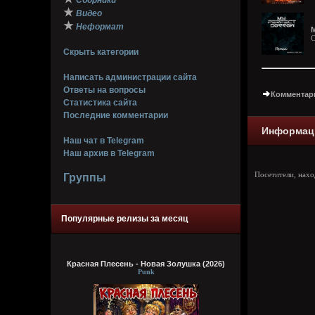
Сборники
★
Видео
★
Неформат
M
C
Скрыть категории
Написать администрации сайта
Ответы на вопросы
Комментари
Статистика сайта
Последние комментарии
Информац
Наш чат в Telegram
Наш архив в Telegram
Посетители, нах
Группы
Популярные релизы за месяц
Красная Плесень - Новая Золушка (2026)
Punk