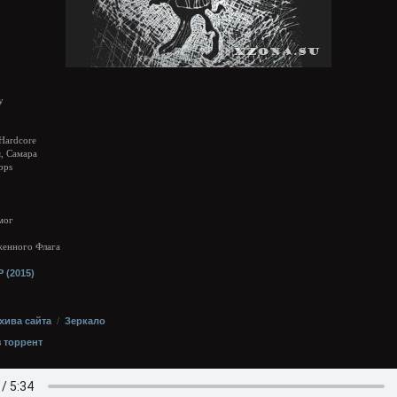
y
Hardcore
, Самара
bps
мог
женного Флага
хива сайта
/
Зеркало
з торрент