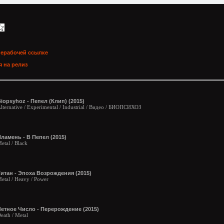
нерабочей ссылке
 на релиз
iopsyhoz - Пепел (Клип) (2015)
lternative / Experimental / Industrial / Видео / БИОПСИХОЗ
ламень - В Пепел (2015)
etal / Black
итан - Эпоха Возрождения (2015)
etal / Heavy / Power
етное Число - Перерождение (2015)
eath / Metal