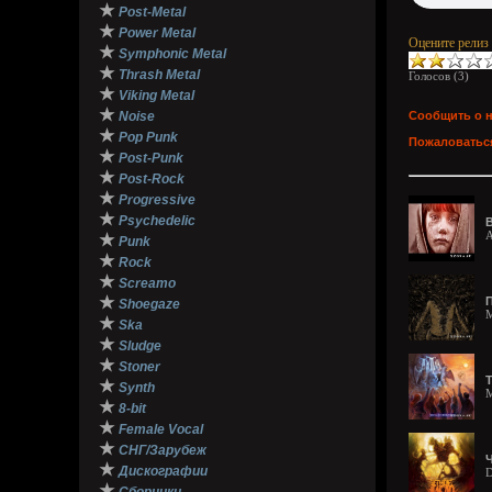
★
Post-Metal
★
Power Metal
Оцените релиз
★
Symphonic Metal
★
Thrash Metal
Голосов (
3
)
★
Viking Metal
★
Noise
Сообщить о 
★
Pop Punk
Пожаловаться
★
Post-Punk
★
Post-Rock
★
Progressive
★
Psychedelic
B
A
★
Punk
★
Rock
★
Screamo
★
П
Shoegaze
M
★
Ska
★
Sludge
★
Stoner
Т
★
Synth
M
★
8-bit
★
Female Vocal
★
СНГ/Зарубеж
Ч
★
Дискографии
D
★