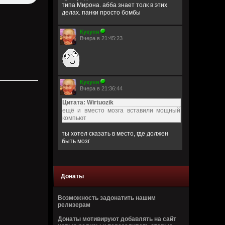
типа Мирона. абба знает толк в этих
делах. панки просто бомбы
Кукуня
Вчера в 21:45:23
Кукуня
Вчера в 21:36:44
Цитата: Wirtuozik
ещё и вместо мозга вставили мощный
компьют
ты хотел сказать в место, где должен
быть мозг
Wirtuozik
Вчера в 20:41:56
Донаты
Я - робот
Возможность задонатить нашим
Wirtuozik
релизерам
Вчера в 20:40:37
Донаты мотивируют добавлять на сайт
А если бы мне ещё и вместо мозга