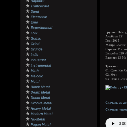
★
Rapcore
★
Trancecore
★
Djent
★
Electronic
★
Emo
★
Experimental
★
Группа:
Delarg
Folk
Альбом:
EP
★
Gothic
Год:
2015
★
Grind
Жанр:
Chaotic 
★
Grunge
Страна:
Россия
★
Битрейт:
320 k
Indie
Размер:
13 Mb
★
Industrial
★
Instrumental
Треклист:
★
Math
01. Сдох Как С
02. Кури
★
Melodic
03. Пепел Сож
★
Metal
★
Black Metal
★
Death Metal
★
Doom Metal
★
Скачать из ар
Groove Metal
★
Heavy Metal
Скачать чере
★
Modern Metal
★
Nu-Metal
★
Pagan Metal