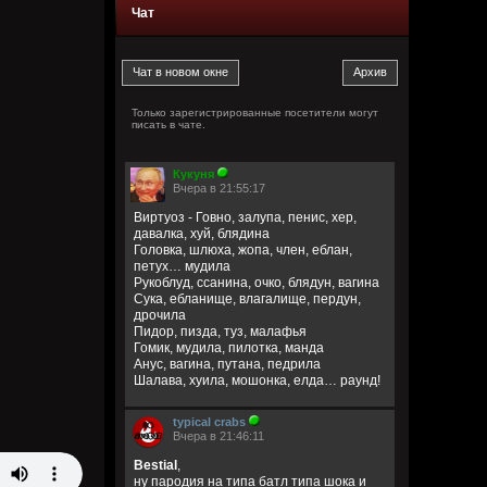
Чат
Только зарегистрированные посетители могут
писать в чате.
Кукуня
Вчера в 21:55:17
Виртуоз - Говно, залупа, пенис, хер,
давалка, хуй, блядина
Головка, шлюха, жопа, член, еблан,
петух… мудила
Рукоблуд, ссанина, очко, блядун, вагина
Сука, ебланище, влагалище, пердун,
дрочила
Пидор, пизда, туз, малафья
Гомик, мудила, пилотка, манда
Анус, вагина, путана, педрила
Шалава, хуила, мошонка, елда… раунд!
typical crabs
Вчера в 21:46:11
Bestial
,
ну пародия на типа батл типа шока и