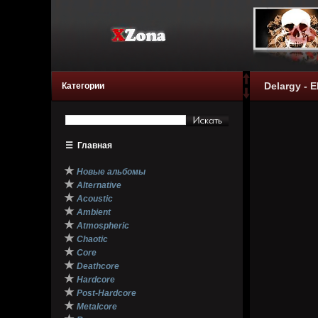
Delargy - E
Категории
☰
Главная
★
Новые альбомы
★
Alternative
★
Acoustic
★
Ambient
★
Atmospheric
★
Chaotic
★
Core
★
Deathcore
★
Hardcore
★
Post-Hardcore
★
Metalcore