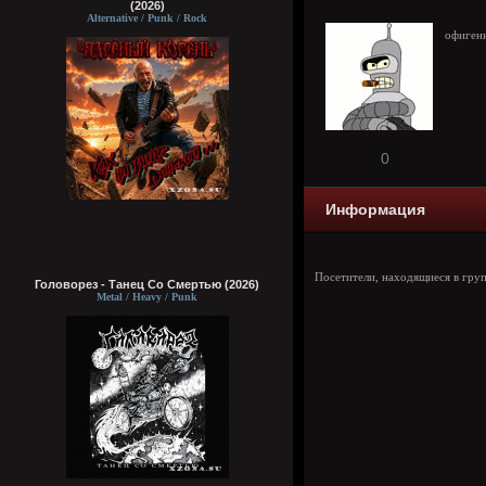
(2026)
Alternative / Punk / Rock
офиген
0
Информация
Посетители, находящиеся в гру
Головорез - Tанец Со Смертью (2026)
Metal / Heavy / Punk