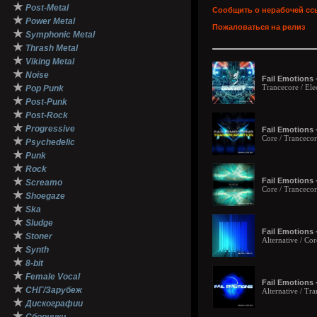
★
Post-Metal
Сообщить о нерабочей сс
★
Power Metal
Пожаловаться на релиз
★
Symphonic Metal
★
Thrash Metal
★
Viking Metal
★
Noise
Fail Emotions -
★
Trancecore / Ele
Pop Punk
★
Post-Punk
★
Post-Rock
★
Progressive
Fail Emotions 
Core / Tranceco
★
Psychedelic
★
Punk
★
Rock
★
Fail Emotions 
Screamo
Core / Trancecor
★
Shoegaze
★
Ska
★
Sludge
Fail Emotions 
★
Stoner
Alternative / Co
★
Synth
★
8-bit
★
Female Vocal
Fail Emotions 
★
СНГ/Зарубеж
Alternative / Tr
★
Дискографии
★