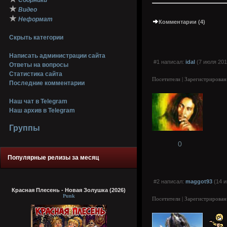
Сборники
★
Видео
★
Неформат
Комментарии (4)
Скрыть категории
Написать администрации сайта
#1 написал:
idal
(7 июля 201
Ответы на вопросы
Статистика сайта
Посетители | Зарегистрирован
Последние комментарии
Наш чат в Telegram
Наш архив в Telegram
Группы
0
Популярные релизы за месяц
#2 написал:
maggot93
(14 и
Красная Плесень - Новая Золушка (2026)
Punk
Посетители | Зарегистрирован