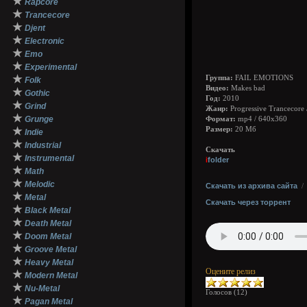
★
Rapcore
★
Trancecore
★
Djent
★
Electronic
★
Emo
★
Experimental
★
Группа:
FAIL EMOTIONS
Folk
Видео:
Makes bad
★
Gothic
Год:
2010
★
Grind
Жанр:
Progressive Trancecore /
★
Grunge
Формат:
mp4 / 640x360
★
Размер:
20 Мб
Indie
★
Industrial
Скачать
★
Instrumental
i
folder
★
Math
★
Melodic
Скачать из архива сайта
★
Metal
Скачать через торрент
★
Black Metal
★
Death Metal
★
Doom Metal
★
Groove Metal
★
Heavy Metal
Оцените релиз
★
Modern Metal
★
Nu-Metal
Голосов (
12
)
★
Pagan Metal