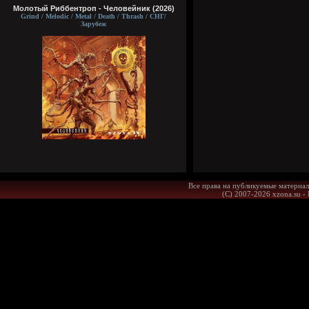
Молотый Риббентроп - Человейник (2026)
Grind / Melodic / Metal / Death / Thrash / СНГ/
Зарубеж
Все права на публикуемые материал
(С) 2007-2026 xzona.su -