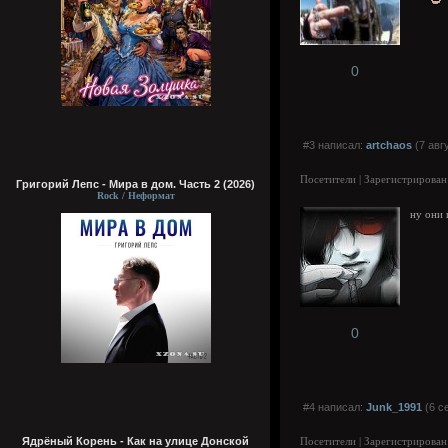
0
#3 написал:
artchaos
(7 авг
Посетители | Зарегистрирован
Григорий Лепс - Мира в дом. Часть 2 (2026)
Rock / Неформат
ну они
0
#4 написал:
Junk_1991
(6 с
Ядрёный Корень - Как на улице Донской
Посетители | Зарегистрирован