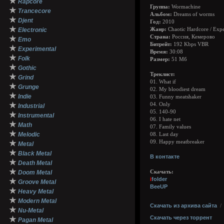
★
Rapcore
Группа:
Wormachine
★
Trancecore
Альбом:
Dreams of worms
★
Djent
Год:
2010
★
Electronic
Жанр:
Chaotic Hardcore / Expe
Страна:
Россия, Кемерово
★
Emo
Битрейт:
192 Kbps VBR
★
Experimental
Время:
30:08
★
Folk
Размер:
51 Мб
★
Gothic
Треклист:
★
Grind
01. What if
★
Grunge
02. My bloodiest dream
★
Indie
03. Funny meatshaker
★
04. Only
Industrial
05. 140-90
★
Instrumental
06. I hate net
★
Math
07. Family values
★
Melodic
08. Last day
★
09. Happy meatbreaker
Metal
★
Black Metal
В контакте
★
Death Metal
★
Doom Metal
Скачать:
i
folder
★
Groove Metal
BeeUP
★
Heavy Metal
★
Modern Metal
Скачать из архива сайта
★
Nu-Metal
Скачать через торрент
★
Pagan Metal