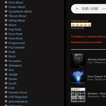
★
Post-Metal
★
Power Metal
★
Symphonic Metal
★
Thrash Metal
★
Viking Metal
Оцените релиз
★
Noise
Голосов (
8
)
★
Pop Punk
★
Post-Punk
Сообщить о нерабочей сс
★
Post-Rock
★
Пожаловаться на релиз
Progressive
★
Psychedelic
★
Punk
★
Rock
Sincere dreams
★
Screamo
Core / Metalcore
★
Shoegaze
★
Ska
★
Sludge
One Chance To 
★
Stoner
Core / Deathcore
★
Synth
★
8-bit
★
Female Vocal
Actemis - Drea
★
Alternative / Met
СНГ/Зарубеж
★
Дискографии
★