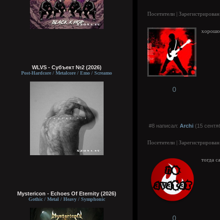
Посетители | Зарегистрирован
хорошо
WLVS - Субъект №2 (2026)
Post-Hardcore / Metalcore / Emo / Screamo
0
#8 написал:
Archi
(15 сентяб
Посетители | Зарегистрирован
тогда с
Mystericon - Echoes Of Eternity (2026)
Gothic / Metal / Heavy / Symphonic
0