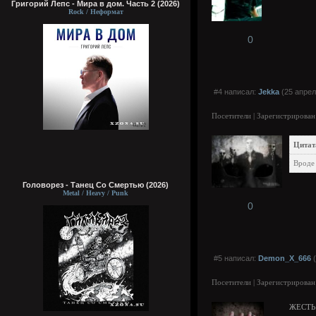
Григорий Лепс - Мира в дом. Часть 2 (2026)
Rock / Неформат
0
#4 написал:
Jekka
(25 апрел
Посетители | Зарегистрирован
Цитат
Вроде 
Головорез - Tанец Со Смертью (2026)
Metal / Heavy / Punk
0
#5 написал:
Demon_X_666
(
Посетители | Зарегистрирован
ЖЕСТЬ!!