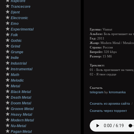
★
Rapcore
★
Trancecore
★
Djent
★
Electronic
★
Emo
★
Experimental
Группа:
Vismut
★
Альбом:
Боль приглашает на т
Folk
Год:
2011
★
Gothic
Жанр:
Modern Metal / Metalco
★
Grind
Страна:
Россия
★
Grunge
Битрейт:
320 kbps
★
Размер:
15 Мб
Indie
★
Industrial
Треклист:
★
Instrumental
01 - Боль приглашает на танец
★
Math
02 - Я твое сердце
★
Melodic
★
Metal
Скачать
★
Black Metal
telegram
krromanka
by
★
Death Metal
★
Doom Metal
Скачать из архива сайта
★
Groove Metal
Скачать через торрент
★
Heavy Metal
★
Modern Metal
★
Nu-Metal
★
Pagan Metal