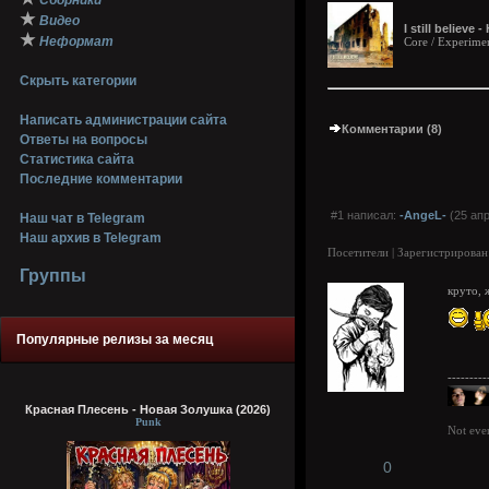
Сборники
★
Видео
I still believ
★
Неформат
Core / Experimen
Скрыть категории
Написать администрации сайта
Комментарии (8)
Ответы на вопросы
Статистика сайта
Последние комментарии
#1 написал:
-AngeL-
(25 апр
Наш чат в Telegram
Наш архив в Telegram
Посетители | Зарегистрирован
Группы
круто, 
Популярные релизы за месяц
---------
Красная Плесень - Новая Золушка (2026)
Punk
Not eve
0