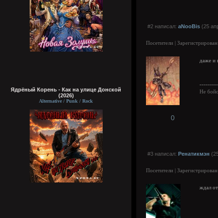
#2 написал:
aNooBis
(25 ап
Посетители | Зарегистрирован
даже и 
---------
Ядрёный Корень - Как на улице Донской
Не бойс
(2026)
Alternative / Punk / Rock
0
#3 написал:
Ренатикмэн
(25
Посетители | Зарегистрирован
ждал от