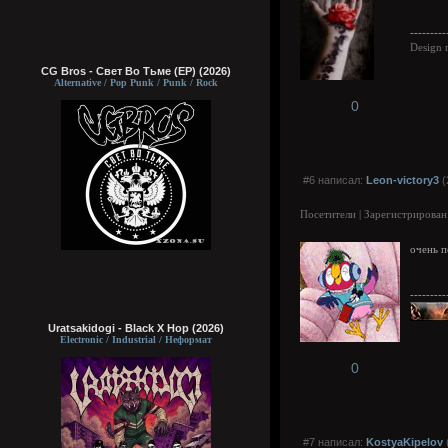
---------
Design 
CG Bros - Свет Во Тьме (EP) (2026)
Alternative / Pop Punk / Punk / Rock
0
#6 написал:
Leon-victory3
(
Посетители | Зарегистрирован
очень п
---------
Uratsakidogi - Black X Hop (2026)
Electronic / Industrial / Неформат
0
#7 написал:
KostyaKipelov