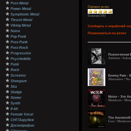
★
Post-Metal
Оцените релиз
★
Power Metal
★
Symphonic Metal
Голосов (
16
)
★
Thrash Metal
★
Viking Metal
Сообщить о нерабочей сс
★
Noise
Пожаловаться на релиз
★
Pop Punk
★
Post-Punk
★
Post-Rock
★
Progressive
Психогенная Б
★
Ambient / Industr
Psychedelic
★
Punk
★
Rock
★
Screamo
Enemy Pain - 
Alternative / Nu
★
Shoegaze
★
Ska
★
Sludge
★
Motor - Это бо
Stoner
Metalcore / Met
★
Synth
★
8-bit
★
Female Vocal
The Amstervill
★
СНГ/Зарубеж
Core / Metalcore
★
Дискографии
★