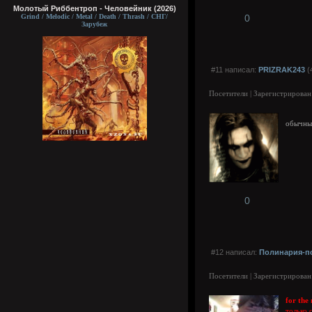
Молотый Риббентроп - Человейник (2026)
Grind / Melodic / Metal / Death / Thrash / СНГ/
0
Зарубеж
#11 написал:
PRIZRAK243
(
Посетители | Зарегистрирован
обычный
0
#12 написал:
Полинария-п
Посетители | Зарегистрирован
for the 
только 