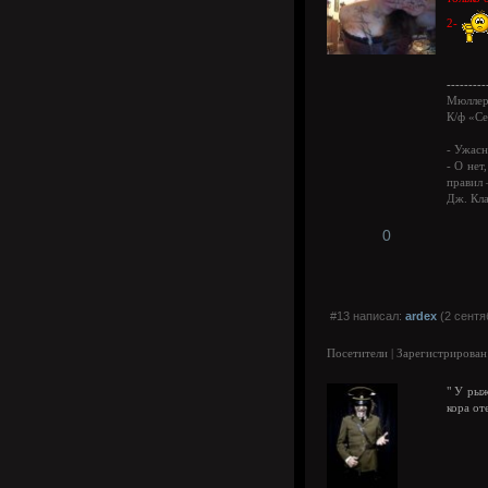
2-
---------
Мюллер:
К/ф «С
- Ужасн
- О нет
правил 
Дж. Кла
0
#13 написал:
ardex
(2 сентя
Посетители | Зарегистрирован
" У рыж
кора от