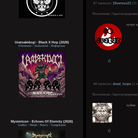
#7 написал:
15versus23
(31 
Посетители | Зарегистрирован
оутро к
Uratsakidogi - Black X Hop (2026)
Electronic / Industrial / Неформат
0
#8 написал:
dead_hope
(1 и
Посетители | Зарегистрирован
хуйня
Mystericon - Echoes Of Eternity (2026)
Gothic / Metal / Heavy / Symphonic
0