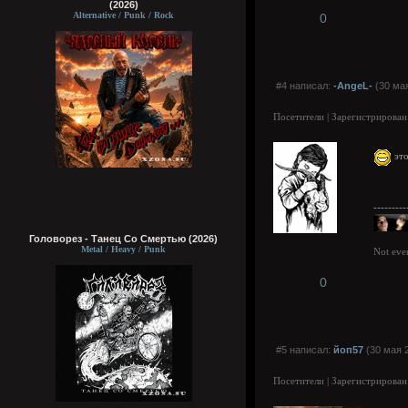
(2026)
Alternative / Punk / Rock
0
#4 написал:
-AngeL-
(30 мая
Посетители | Зарегистрирован
это
---------
Головорез - Tанец Со Смертью (2026)
Metal / Heavy / Punk
Not eve
0
#5 написал:
йоп57
(30 мая 2
Посетители | Зарегистрирован