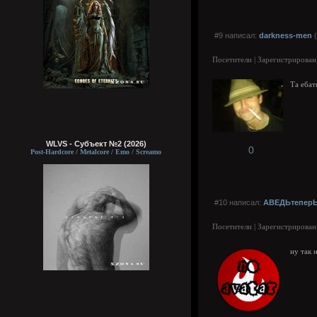
#9 написал:
darkness-men
(
Посетители | Зарегистрирован
Та ебат
WLVS - Субъект №2 (2026)
0
Post-Hardcore / Metalcore / Emo / Screamo
#10 написал:
АВЕДЬтепер
Посетители | Зарегистрирован
ну так н