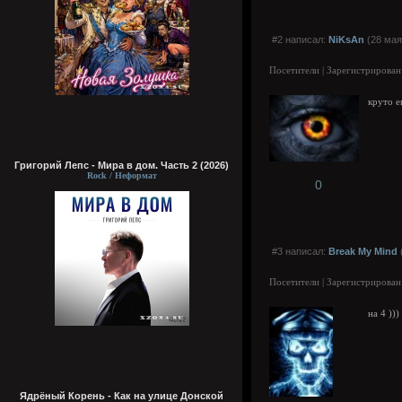
#2 написал:
NiKsAn
(28 мая
Посетители | Зарегистрирован
круто е
Григорий Лепс - Мира в дом. Часть 2 (2026)
Rock / Неформат
0
#3 написал:
Break My Mind
Посетители | Зарегистрирован
на 4 )))
Ядрёный Корень - Как на улице Донской