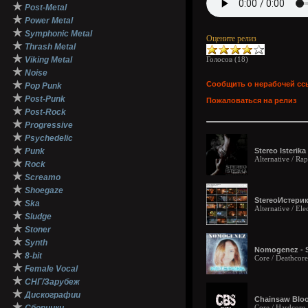
★
Post-Metal
★
Power Metal
★
Symphonic Metal
Оцените релиз
★
Thrash Metal
★
Viking Metal
Голосов (
18
)
★
Noise
★
Сообщить о нерабочей сс
Pop Punk
★
Post-Punk
Пожаловаться на релиз
★
Post-Rock
★
Progressive
★
Psychedelic
★
Punk
Stereo Isterik
Alternative / Ra
★
Rock
★
Screamo
★
Shoegaze
StereoИстерик
★
Ska
Alternative / El
★
Sludge
★
Stoner
★
Synth
Nomogenez - S
★
8-bit
Core / Deathcore
★
Female Vocal
★
СНГ/Зарубеж
★
Дискографии
Chainsaw Bloo
★
Core / Hardcore