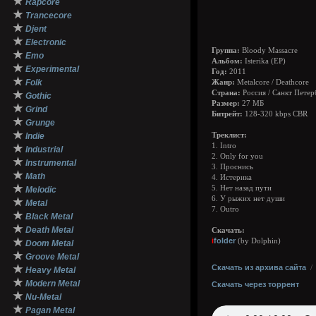
★
Rapcore
★
Trancecore
★
Djent
★
Electronic
Группа:
Bloody Massacre
★
Emo
Альбом:
Isterika (EP)
★
Experimental
Год:
2011
★
Folk
Жанр:
Metalcore / Deathcore
★
Страна:
Россия / Санкт Петер
Gothic
Размер:
27 МБ
★
Grind
Битрейт:
128-320 kbps CBR
★
Grunge
★
Indie
Треклист:
1. Intro
★
Industrial
2. Only for you
★
Instrumental
3. Проснись
★
Math
4. Истерика
★
5. Нет назад пути
Melodic
6. У рыжих нет души
★
Metal
7. Outro
★
Black Metal
★
Death Metal
Скачать:
★
i
folder
(by Dolphin)
Doom Metal
★
Groove Metal
★
Скачать из архива сайта
Heavy Metal
★
Modern Metal
Скачать через торрент
★
Nu-Metal
★
Pagan Metal