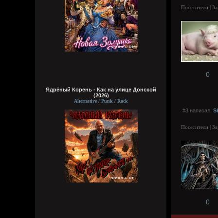
Посетители | З
0
Ядрёный Корень - Как на улице Донской
(2026)
Alternative / Punk / Rock
#3 написал:
S
Посетители | З
0