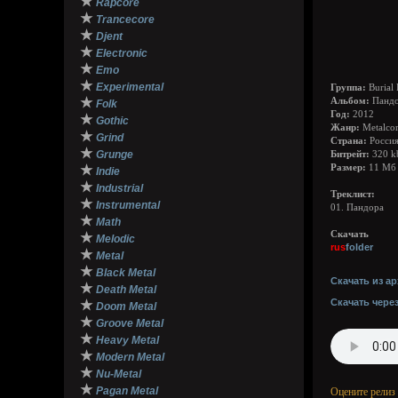
★
Rapcore
★
Trancecore
★
Djent
★
Electronic
★
Emo
★
Experimental
Группа:
Burial 
★
Альбом:
Пандор
Folk
Год:
2012
★
Gothic
Жанр:
Metalco
★
Grind
Страна:
Росси
★
Grunge
Битрейт:
320 k
★
Размер:
11 Мб
Indie
★
Industrial
Треклист:
★
Instrumental
01. Пандора
★
Math
Скачать
★
Melodic
rus
folder
★
Metal
★
Black Metal
Скачать из ар
★
Death Metal
Скачать чере
★
Doom Metal
★
Groove Metal
★
Heavy Metal
★
Modern Metal
★
Nu-Metal
★
Pagan Metal
Оцените релиз