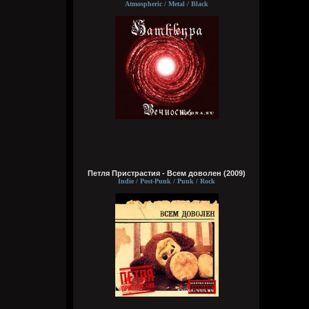
Atmospheric / Metal / Black
Цитата: Wirtuozik
ещё и вместо мозга вставили мощный
компьют
ты хотел сказать в место, где должен
быть мозг
Wirtuozik
6 августа 2026
Я - робот
Wirtuozik
6 августа 2026
А если бы мне ещё и вместо мозга
Петля Пристрастия - Всем доволен (2009)
вставили мощный компьют, то ч бы еще и
Indie / Post-Punk / Punk / Rock
получил знания ко всему, либо чтобы
мозг что-то типа ии из гугла ловил с
ответами на любые поставленные мной
вопросы
Wirtuozik
6 августа 2026
А я чужой земля смотрю. Хочу чтобы мой
разум тоже жил в теле робота. Похер на
эмоции, чувства, на их отсутствие, на то
что не смогу, есть, бухать, трахаться.