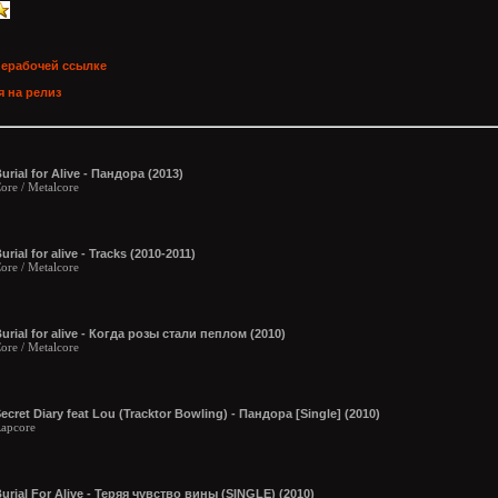
нерабочей ссылке
 на релиз
urial for Alive - Пандора (2013)
ore / Metalcore
urial for alive - Tracks (2010-2011)
ore / Metalcore
urial for alive - Когда розы стали пеплом (2010)
ore / Metalcore
ecret Diary feat Lou (Tracktor Bowling) - Пандора [Single] (2010)
apcore
urial For Alive - Теряя чувство вины (SINGLE) (2010)