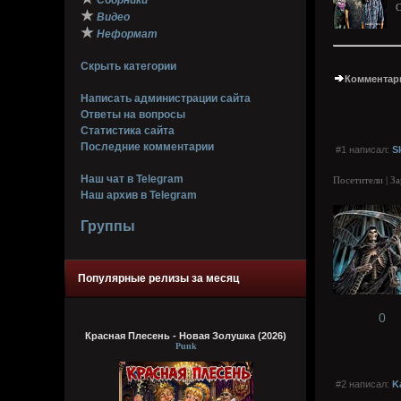
Сборники
C
★
Видео
★
Неформат
Скрыть категории
Комментари
Написать администрации сайта
Ответы на вопросы
Статистика сайта
Последние комментарии
#1 написал:
S
Наш чат в Telegram
Посетители | З
Наш архив в Telegram
Группы
Популярные релизы за месяц
0
Красная Плесень - Новая Золушка (2026)
Punk
#2 написал:
K