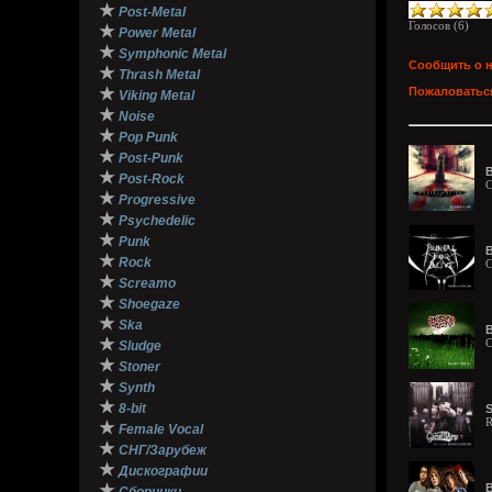
★
Post-Metal
Голосов (
6
)
★
Power Metal
★
Symphonic Metal
Сообщить о 
★
Thrash Metal
★
Пожаловаться
Viking Metal
★
Noise
★
Pop Punk
★
Post-Punk
B
★
Post-Rock
C
★
Progressive
★
Psychedelic
★
Punk
B
★
Rock
C
★
Screamo
★
Shoegaze
★
Ska
B
★
C
Sludge
★
Stoner
★
Synth
★
8-bit
S
R
★
Female Vocal
★
СНГ/Зарубеж
★
Дискографии
★
B