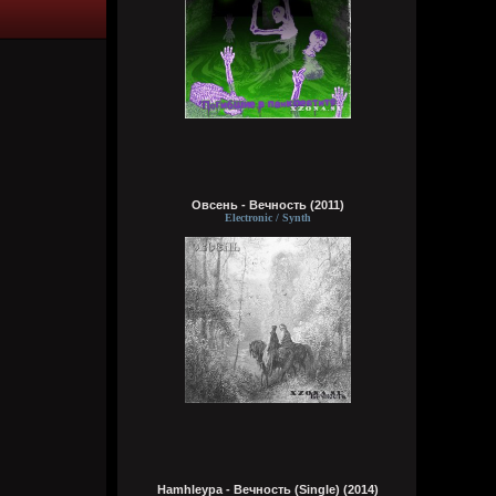
Виртуоз - Говно, залупа, пенис, хер,
давалка, хуй, блядина
Головка, шлюха, жопа, член, еблан,
петух… мудила
Рукоблуд, ссанина, очко, блядун, вагина
Сука, ебланище, влагалище, пердун,
дрочила
Пидор, пизда, туз, малафья
Гомик, мудила, пилотка, манда
Анус, вагина, путана, педрила
Шалава, хуила, мошонка, елда… раунд!
Овсень - Вечность (2011)
typical crabs
Electronic / Synth
6 августа 2026
Bestial
,
ну пародия на типа батл типа шока и
типа Мирона. абба знает толк в этих
делах. панки просто бомбы
Кукуня
6 августа 2026
Кукуня
6 августа 2026
Hamhleypa - Вечность (Single) (2014)