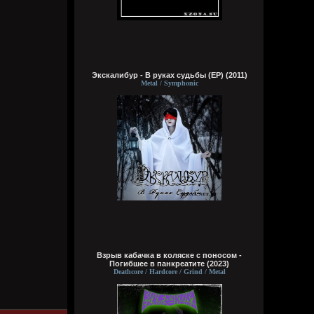
Wirtuozik
Экскалибур - В руках судьбы (EP) (2011)
Вчера в 05:47:02
Metal / Symphonic
Wirtuozik
Вчера в 05:46:44
Взрыв кабачка в коляске с поносом -
Погибшее в панкреатите (2023)
Deathcore / Hardcore / Grind / Metal
Кукуня
6 августа 2026