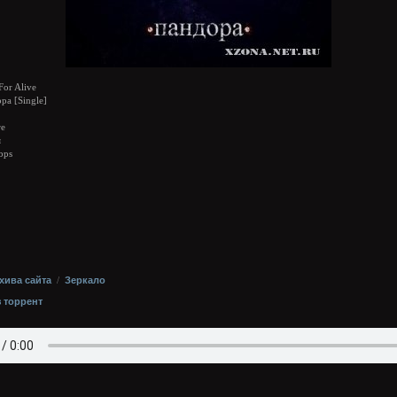
For Alive
а [Single]
re
я
bps
хива сайта
/
Зеркало
з торрент