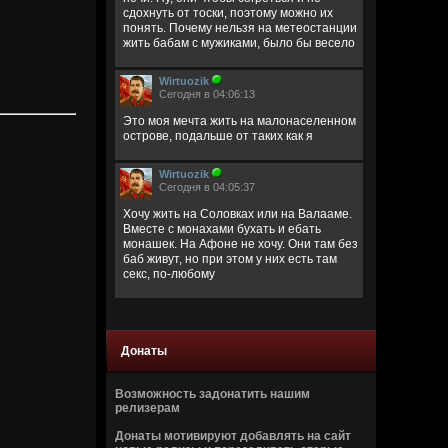
сдохнуть от тоски, поэтому можно их
понять. Почему нельзя на метеостанции
жить бабам с мужиками, было бы весело
Wirtuozik
Сегодня в 04:06:13
Это моя мечта жить на малонаселенном
острове, подальше от таких как я
Wirtuozik
Сегодня в 04:05:37
Хочу жить на Соловках или на Валааме.
Вместе с монахами бухать и ебать
монашек. На Афоне не хочу. Они там без
баб живут, но при этом у них есть там
секс, по-любому
Wirtuozik
Сегодня в 04:02:32
Донаты
Деревянные церкви Руси
Перекошены древние стены
Подойди и о многом спроси
Возможность задонатить нашим
В этих срубах есть сердце и вены
релизерам
Донаты мотивируют добавлять на сайт
Bestial