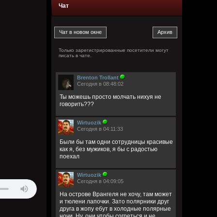
Чат
Только зарегистрированные посетители могут
писать в чате.
Brenton Trollant
Сегодня в 08:48:02
Ты можешь просто молчать нихуя не
говорить???
Wirtuozik
Сегодня в 04:11:33
Были бы там одни сотрудницы красивые
как я, без мужиков, я бы с радостью
поехал
Wirtuozik
Сегодня в 04:09:05
На острове Врангеля не хочу, там может
и тюлени лапочки. Зато полярники друг
друга в жопу ебут в холодные полярные
ночи. Ну, они чтобы согреться и не