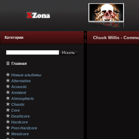
Chuck Willis - Commun
Категории
☰
Главная
★
Новые альбомы
★
Alternative
★
Acoustic
★
Ambient
★
Atmospheric
★
Chaotic
★
Core
★
Deathcore
★
Hardcore
★
Post-Hardcore
★
Metalcore