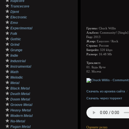
★
Rapcore
★
Trancecore
★
Djent
★
Electronic
★
Emo
★
Experimental
Группа:
Chuck Willis
★
Альбом:
Community! [Single]
Folk
Год:
2013
★
Gothic
Жанр:
Easycore / Rock
★
Grind
Страна:
Россия
★
Grunge
Битрейт:
320 kbps
★
Размер:
16.48 Mb
Indie
★
Industrial
Треклист:
★
Instrumental
01. Будь Ярче
★
Math
02. Молчи
★
Melodic
★
Metal
★
Black Metal
Скачать из архива сайта
★
Death Metal
★
Скачать через торрент
Doom Metal
★
Groove Metal
★
Heavy Metal
★
Modern Metal
★
Nu-Metal
★
Pagan Metal
Оцените релиз