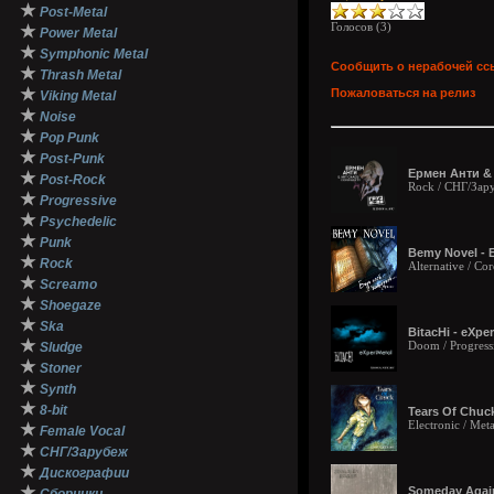
★
Post-Metal
Голосов (
3
)
★
Power Metal
★
Symphonic Metal
Сообщить о нерабочей сс
★
Thrash Metal
★
Пожаловаться на релиз
Viking Metal
★
Noise
★
Pop Punk
★
Post-Punk
Ермен Анти & 
★
Post-Rock
Rock / СНГ/Зар
★
Progressive
★
Psychedelic
★
Punk
Bemy Novel - Б
★
Rock
Alternative / C
★
Screamo
★
Shoegaze
★
Ska
BitacHi - eXper
★
Doom / Progress
Sludge
★
Stoner
★
Synth
★
8-bit
Tears Of Chuck
Electronic / Meta
★
Female Vocal
★
СНГ/Зарубеж
★
Дискографии
★
Someday Again