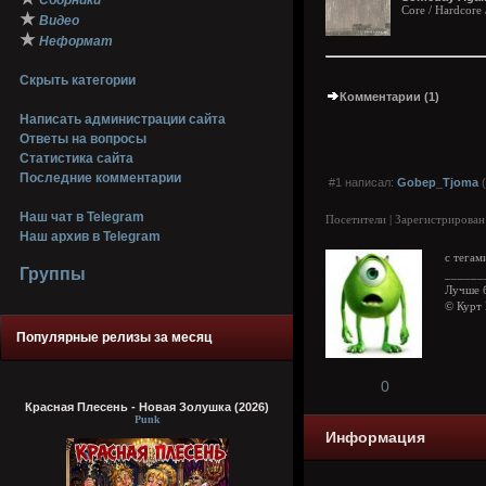
Сборники
Core / Hardcore 
★
Видео
★
Неформат
Скрыть категории
Комментарии (1)
Написать администрации сайта
Ответы на вопросы
Статистика сайта
Последние комментарии
#1 написал:
Gobep_Tjoma
(
Наш чат в Telegram
Посетители | Зарегистрирован
Наш архив в Telegram
с тегам
Группы
______
Лучше 
© Курт
Популярные релизы за месяц
0
Красная Плесень - Новая Золушка (2026)
Punk
Информация