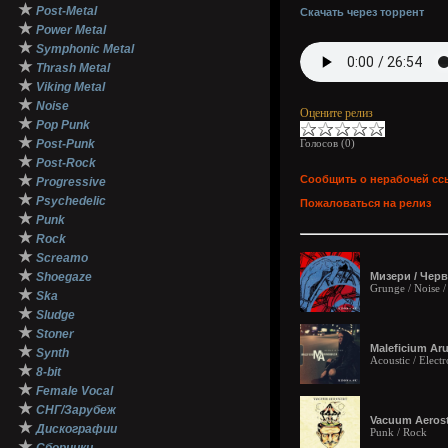
★
Post-Metal
Скачать через торрент
★
Power Metal
★
Symphonic Metal
★
Thrash Metal
★
Viking Metal
★
Noise
Оцените релиз
★
Pop Punk
★
Post-Punk
Голосов (
0
)
★
Post-Rock
★
Сообщить о нерабочей сс
Progressive
★
Psychedelic
Пожаловаться на релиз
★
Punk
★
Rock
★
Screamo
★
Shoegaze
Мизери / Черв
Grunge / Noise 
★
Ska
★
Sludge
★
Stoner
Maleficium Aru
★
Synth
Acoustic / Electr
★
8-bit
★
Female Vocal
★
СНГ/Зарубеж
Vacuum Aerost
★
Дискографии
Punk / Rock
★