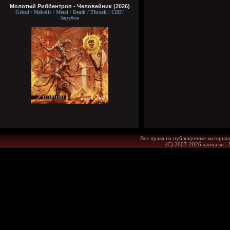
Молотый Риббентроп - Человейник (2026)
Grind / Melodic / Metal / Death / Thrash / СНГ/
Зарубеж
Все права на публикуемые материал
(С) 2007-2026 xzona.su -