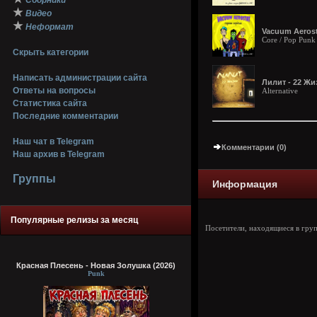
Сборники
★
Видео
★
Неформат
Vacuum Aerosta
Core / Pop Punk
Скрыть категории
Написать администрации сайта
Лилит - 22 Жи
Ответы на вопросы
Alternative
Статистика сайта
Последние комментарии
Наш чат в Telegram
Комментарии (0)
Наш архив в Telegram
Группы
Информация
Популярные релизы за месяц
Посетители, находящиеся в гру
Красная Плесень - Новая Золушка (2026)
Punk