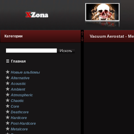
Vacuum Aerostat - М
Категории
☰
Главная
★
Новые альбомы
★
Alternative
★
Acoustic
★
Ambient
★
Atmospheric
★
Chaotic
★
Core
★
Deathcore
★
Hardcore
★
Post-Hardcore
★
Metalcore