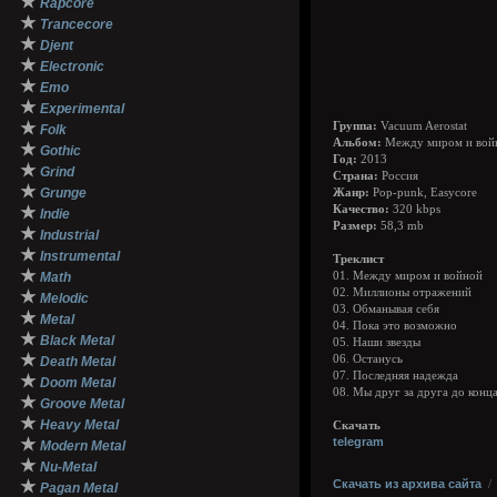
★
Rapcore
★
Trancecore
★
Djent
★
Electronic
★
Emo
★
Experimental
★
Группа:
Vacuum Aerostat
Folk
Альбом:
Между миром и вой
★
Gothic
Год:
2013
★
Grind
Страна:
Россия
★
Grunge
Жанр:
Pop-punk, Easycore
★
Качество:
320 kbps
Indie
Размер:
58,3 mb
★
Industrial
★
Instrumental
Треклист
★
Math
01. Между миром и войной
02. Миллионы отражений
★
Melodic
03. Обманывая себя
★
Metal
04. Пока это возможно
★
Black Metal
05. Наши звезды
★
06. Останусь
Death Metal
07. Последняя надежда
★
Doom Metal
08. Мы друг за друга до конц
★
Groove Metal
★
Heavy Metal
Скачать
★
telegram
Modern Metal
★
Nu-Metal
★
Скачать из архива сайта
Pagan Metal