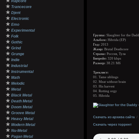
★
Rapcore
★
Trancecore
★
Djent
★
Electronic
★
Emo
★
Experimental
★
Группа:
Slaughter for the Dad
Folk
Альбом:
Hibrida (EP)
★
Gothic
Год:
2013
★
Grind
Жанр:
Brutal Deathcore
★
Grunge
Страна:
Россия, Тула
★
Битрейт:
320 kbps
Indie
Размер:
38.21 Мб
★
Industrial
★
Instrumental
Треклист:
★
Math
01. Tame siblings
02. Meat without brain
★
Melodic
03. His harvest
★
Metal
04. Rotting orgy
★
Black Metal
05. Hibrida
★
Death Metal
★
Doom Metal
★
Groove Metal
Скачать из архива сайта
★
Heavy Metal
★
Modern Metal
Скачать через торрент
★
Nu-Metal
★
Pagan Metal