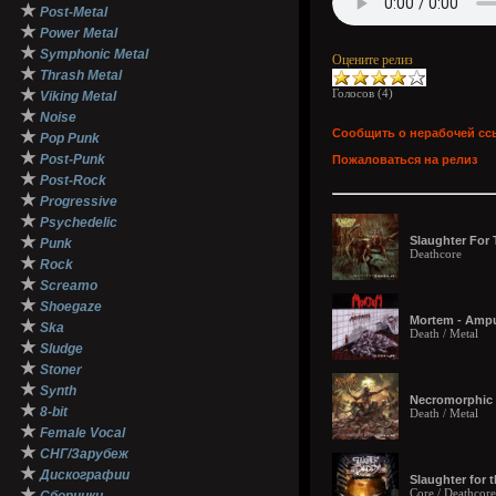
★
Post-Metal
★
Power Metal
★
Symphonic Metal
Оцените релиз
★
Thrash Metal
★
Голосов (
4
)
Viking Metal
★
Noise
Сообщить о нерабочей сс
★
Pop Punk
★
Post-Punk
Пожаловаться на релиз
★
Post-Rock
★
Progressive
★
Psychedelic
★
Slaughter For 
Punk
Deathcore
★
Rock
★
Screamo
★
Shoegaze
Mortem - Ampu
★
Ska
Death / Metal
★
Sludge
★
Stoner
★
Synth
Necromorphic I
★
8-bit
Death / Metal
★
Female Vocal
★
СНГ/Зарубеж
★
Дискографии
Slaughter for 
★
Core / Deathcore