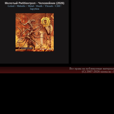
Молотый Риббентроп - Человейник (2026)
Grind / Melodic / Metal / Death / Thrash / СНГ/
Зарубеж
Все права на публикуемые материал
(С) 2007-2026 xzona.su -