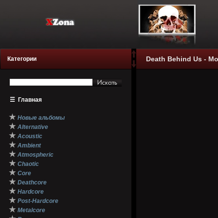
Death Behind Us - Мо
Категории
☰
Главная
★
Новые альбомы
★
Alternative
★
Acoustic
★
Ambient
★
Atmospheric
★
Chaotic
★
Core
★
Deathcore
★
Hardcore
★
Post-Hardcore
★
Metalcore