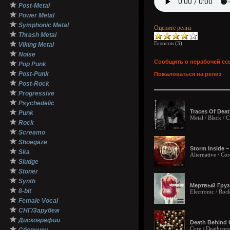
★
Post-Metal
★
Power Metal
★
Symphonic Metal
Оцените релиз
★
Thrash Metal
★
Голосов (
3
)
Viking Metal
★
Noise
Сообщить о нерабочей сс
★
Pop Punk
★
Post-Punk
Пожаловаться на релиз
★
Post-Rock
★
Progressive
★
Psychedelic
★
Traces Of Deat
Punk
Metal / Black /
★
Rock
★
Screamo
★
Shoegaze
Storm Inside –
★
Ska
Alternative / Cor
★
Sludge
★
Stoner
★
Synth
Мертвый Груз 
★
8-bit
Electronic / Roc
★
Female Vocal
★
СНГ/Зарубеж
★
Дискографии
Death Behind U
★
Core / Deathcore