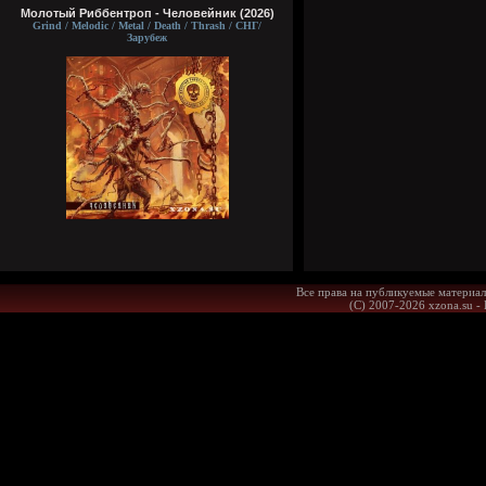
Молотый Риббентроп - Человейник (2026)
Grind / Melodic / Metal / Death / Thrash / СНГ/
Зарубеж
Все права на публикуемые материал
(С) 2007-2026 xzona.su -