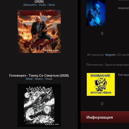
(2026)
Alternative / Punk / Rock
пиздец)
0
#4 написал:
Import
(28 июля
Посетители | Зарегистрирован
бля вер
Головорез - Tанец Со Смертью (2026)
Metal / Heavy / Punk
0
Информация