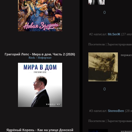
0
#2 написал:
Mr.SerЖ
(27 июл
Посетители | Зарегистрирован
Григорий Лепс - Мира в дом. Часть 2 (2026)
поржал 
Rock / Неформат
0
#3 написал:
StereoBen
(28 
Посетители | Зарегистрирован
Ядрёный Корень - Как на улице Донской
названи