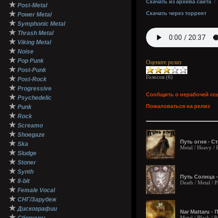
Скачать из архива сайта
★
Post-Metal
★
Скачать через торрент
Power Metal
★
Symphonic Metal
★
Thrash Metal
★
Viking Metal
★
Noise
★
Pop Punk
Оцените релиз
★
Post-Punk
Голосов (
6
)
★
Post-Rock
★
Progressive
Сообщить о нерабочей сс
★
Psychedelic
★
Пожаловаться на релиз
Punk
★
Rock
★
Screamo
★
Shoegaze
Путь огня - С
★
Ska
Metal / Heavy /
★
Sludge
★
Stoner
★
Synth
Путь Солнца -
★
8-bit
Death / Metal / 
★
Female Vocal
★
СНГ/Зарубеж
★
Дискографии
Nar Mattaru - 
★
Metal / Black / 