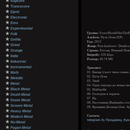
★
Rapcore
★
Trancecore
★
Djent
★
Electronic
★
Emo
★
Experimental
★
Группа:
EveryMonthISeeTheB
Folk
Альбом:
Путь Огня (EP)
★
Gothic
Год:
2013
★
Grind
Жанр:
Post-hardcore / Deathcor
★
Grunge
Страна:
Россия, Нижний Нов
★
Битрейт:
320 kbps
Indie
Размер:
49.74 Мб
★
Industrial
★
Instrumental
Треклист:
★
Math
01. Квазар (съест твою семью 
02. Путь Огня
★
Melodic
03. Змей
★
Metal
04. Одна секунда до конца све
★
Black Metal
05. Майтрейя
★
06. Господин в черном
Death Metal
07. Ид
★
Doom Metal
08. Расстояния (Rashamba cov
★
Groove Metal
09. Кровавая Десница (feat. А
★
Heavy Metal
★
Скачать
Modern Metal
telegram
Продавец_Кук
By
★
Nu-Metal
★
Pagan Metal