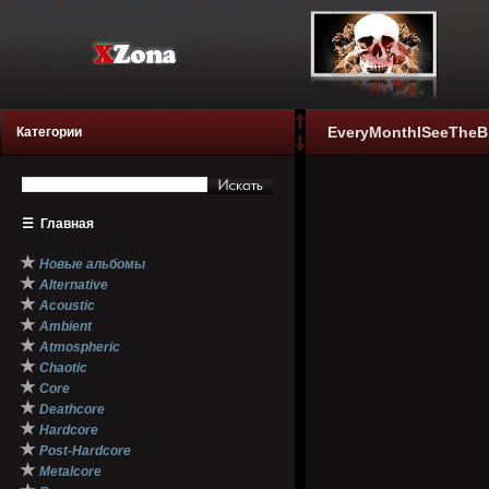
EveryMonthISeeTheBl
Категории
☰
Главная
★
Новые альбомы
★
Alternative
★
Acoustic
★
Ambient
★
Atmospheric
★
Chaotic
★
Core
★
Deathcore
★
Hardcore
★
Post-Hardcore
★
Metalcore