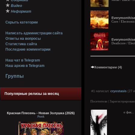
Сборники
★
Видео
★
Неформат
Everymonthise
Core / Electroni
Скрыть категории
Написать администрации сайта
Ответы на вопросы
Everymonthise
Deathcore / Elec
Статистика сайта
Последние комментарии
Наш чат в Telegram
Наш архив в Telegram
Комментарии (4)
Группы
#1 написал:
cryostasis
(27 и
Популярные релизы за месяц
Посетители | Зарегистрирован
о фак...
Красная Плесень - Новая Золушка (2026)
Punk