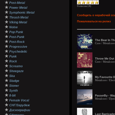
★
Post-Metal
Голосов (
4
)
★
Power Metal
★
Symphonic Metal
Сообщить о нерабочей сс
★
Thrash Metal
★
Пожаловаться на релиз
Viking Metal
★
Noise
★
Pop Punk
★
Post-Punk
The Bear In Th
★
Post-Rock
Core / Metalcore
★
Progressive
★
Psychedelic
★
Punk
Throw Me Out 
★
Rock
Core / Metalcore
★
Screamo
★
Shoegaze
★
Ska
My Favourite D
★
Metalcore / Elec
Sludge
★
Stoner
★
Synth
★
8-bit
PasserBy - Way
Metalcore / Djent
★
Female Vocal
★
СНГ/Зарубеж
★
Дискографии
★
Last Barricades