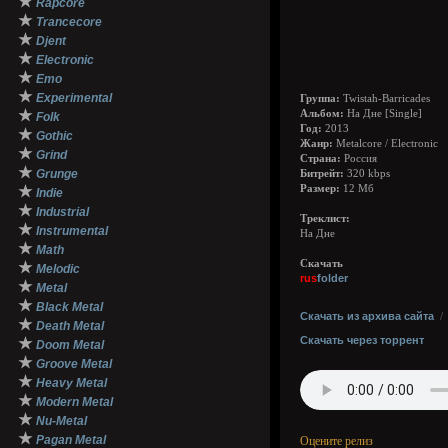
★
Rapcore
★
Trancecore
★
Djent
★
Electronic
★
Emo
★
Experimental
Группа:
Twistah-Barricades
★
Альбом:
На Дне [Single]
Folk
Год:
2013
★
Gothic
Жанр:
Metalcore / Electronic
★
Grind
Страна:
Россия
★
Grunge
Битрейт:
320 kbps
★
Размер:
12 Мб
Indie
★
Industrial
Треклист:
★
Instrumental
На Дне
★
Math
Скачать
★
Melodic
rus
folder
★
Metal
★
Black Metal
Скачать из архива сайта
★
Death Metal
Скачать через торрент
★
Doom Metal
★
Groove Metal
★
Heavy Metal
★
Modern Metal
★
Nu-Metal
★
Pagan Metal
Оцените релиз