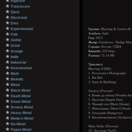
★
Rapcore
★
Trancecore
★
Djent
★
Electronic
★
Emo
★
Experimental
Группа:
Blurring & Zarnica & 
★
Альбом:
Split
Folk
Год:
2013
★
Gothic
Жанр:
Grindcore / Sludge Meta
★
Grind
Страна:
Россия / США
★
Grunge
Битрейт:
320 kbps
★
Размер:
75.14 Мб
Indie
★
Industrial
Треклист:
★
Instrumental
Blurring {
США
}:
★
Math
1. Provocative Photographs
2. Rat Bait
★
Melodic
3. Stare At Buildings
★
Metal
★
Black Metal
Zarnica {
Россия
}:
★
4. Венки да ленты (Wreaths An
Death Metal
5. Простая (Simple One)
★
Doom Metal
6. Чёрный сон (Black Dream)
★
Groove Metal
7. Ментопанк ( Ment-O-Punk)
★
Heavy Metal
8. Отходняк (Hangover)
★
9. Кислопокалипсис (Acidpoca
Modern Metal
★
Nu-Metal
Main Strike {
Россия
}:
★
Pagan Metal
10. Дрочила (Tw@)