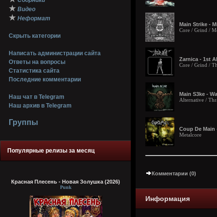
Сборники
★
Видео
★
Неформат
Main Strike - 
Core / Grind / M
Скрыть категории
Написать администрации сайта
Zarnica - 1st 
Ответы на вопросы
Core / Grind / T
Статистика сайта
Последние комментарии
Main S3ke - Wa
Наш чат в Telegram
Alternative / Th
Наш архив в Telegram
Группы
Coup De Main 
Metalcore
Популярные релизы за месяц
Комментарии (0)
Красная Плесень - Новая Золушка (2026)
Punk
Информация