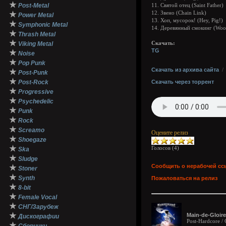
★
Post-Metal
11. Святой отец (Saint Father)
★
12. Звено (Chain Link)
Power Metal
13. Хоп, мусорок! (Hey, Pig!)
★
Symphonic Metal
14. Деревянный смокинг (Wood
★
Thrash Metal
★
Viking Metal
Скачать:
TG
★
Noise
★
Pop Punk
Скачать из архива сайта
★
Post-Punk
★
Post-Rock
Скачать через торрент
★
Progressive
★
Psychedelic
★
Punk
★
Rock
★
Screamo
Оцените релиз
★
Shoegaze
★
Голосов (
4
)
Ska
★
Sludge
Сообщить о нерабочей сс
★
Stoner
★
Synth
Пожаловаться на релиз
★
8-bit
★
Female Vocal
★
СНГ/Зарубеж
★
Main-de-Gloire
Дискографии
Post-Hardcore 
★