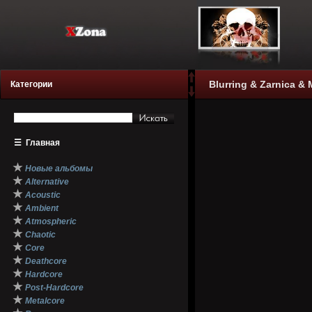
Blurring & Zarnica & M
Категории
☰
Главная
★
Новые альбомы
★
Alternative
★
Acoustic
★
Ambient
★
Atmospheric
★
Chaotic
★
Core
★
Deathcore
★
Hardcore
★
Post-Hardcore
★
Metalcore