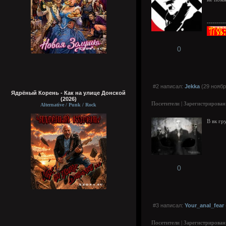
---------
0
#2 написал:
Jekka
(29 ноябр
Ядрёный Корень - Как на улице Донской
(2026)
Посетители | Зарегистрирован
Alternative / Punk / Rock
В вк гр
0
#3 написал:
Your_anal_fear
Посетители | Зарегистрирован