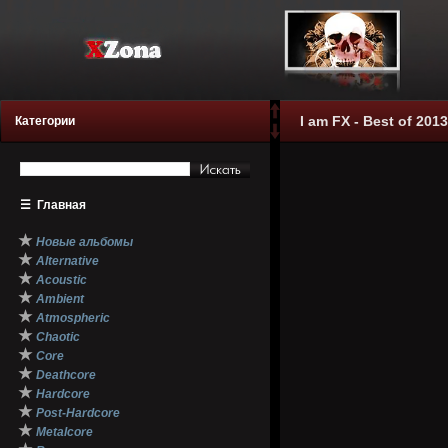
I am FX - Best of 2013
Категории
☰
Главная
★
Новые альбомы
★
Alternative
★
Acoustic
★
Ambient
★
Atmospheric
★
Chaotic
★
Core
★
Deathcore
★
Hardcore
★
Post-Hardcore
★
Metalcore