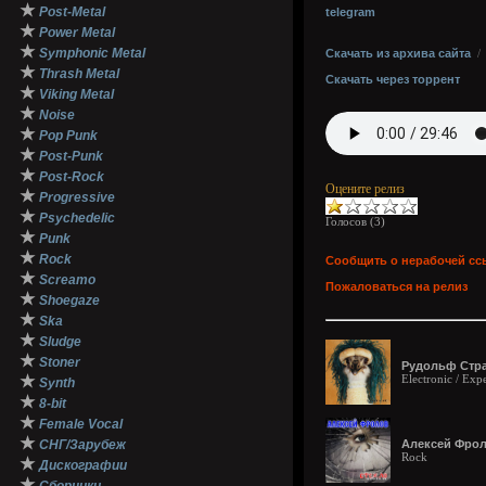
★
Post-Metal
telegram
★
Power Metal
★
Symphonic Metal
Скачать из архива сайта
★
Thrash Metal
Скачать через торрент
★
Viking Metal
★
Noise
★
Pop Punk
★
Post-Punk
★
Post-Rock
Оцените релиз
★
Progressive
★
Psychedelic
Голосов (
3
)
★
Punk
★
Rock
Сообщить о нерабочей сс
★
Screamo
Пожаловаться на релиз
★
Shoegaze
★
Ska
★
Sludge
★
Stoner
Рудольф Стра
★
Electronic / Exp
Synth
★
8-bit
★
Female Vocal
★
СНГ/Зарубеж
Алексей Фроло
Rock
★
Дискографии
★