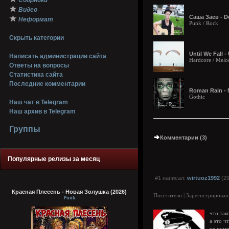
Сборники
★
Видео
Саша Заев - D
★
Неформат
Punk / Rock
Скрыть категории
Until We Fall -
Написать администрации сайта
Hardcore / Melo
Ответы на вопросы
Статистика сайта
Последние комментарии
Roman Rain - 
Gothic
Наш чат в Telegram
Наш архив в Telegram
Группы
Комментарии (3)
Популярные релизы за месяц
#1 написал:
wirtuoz1992
(29
Красная Плесень - Новая Золушка (2026)
Посетители | Зарегистрирован
Punk
что так
а это ч
не помн