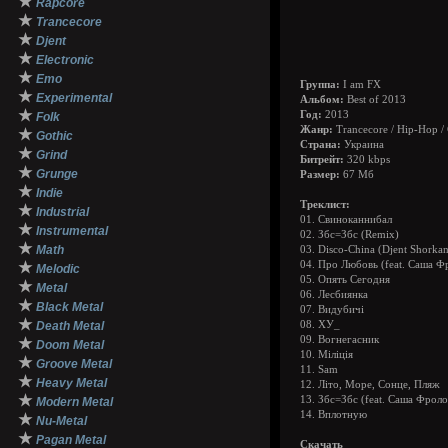
★
Rapcore
★
Trancecore
★
Djent
★
Electronic
★
Emo
Группа:
I am FX
★
Experimental
Альбом:
Best of 2013
★
Год:
2013
Folk
Жанр:
Trancecore / Hip-Hop / 
★
Gothic
Страна:
Украина
★
Grind
Битрейт:
320 kbps
★
Grunge
Размер:
67 Мб
★
Indie
Треклист:
★
Industrial
01. Свиноканнибал
★
Instrumental
02. Збс=Збс (Remix)
★
Math
03. Disco-China (Djent Shorka
★
04. Про Любовь (feat. Саша 
Melodic
05. Опять Сегодня
★
Metal
06. Лесбиянка
★
Black Metal
07. Видубичi
★
Death Metal
08. ХУ_
09. Вогнегасник
★
Doom Metal
10. Мiлiцiя
★
Groove Metal
11. Sam
★
Heavy Metal
12. Лiто, Море, Сонце, Пляж
★
13. Збс=Збс (feat. Саша Фро
Modern Metal
14. Вплотную
★
Nu-Metal
★
Pagan Metal
Скачать