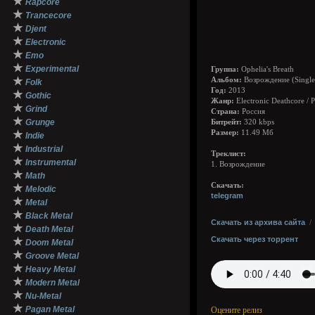
★
Rapcore
★
Trancecore
★
Djent
★
Electronic
★
Emo
★
Experimental
Группа:
Ophelia's Breath
★
Альбом:
Возрождение (Single
Folk
Год:
2013
★
Gothic
Жанр:
Electronic Deathcore / 
★
Grind
Страна:
Россия
★
Grunge
Битрейт:
320 kbps
★
Размер:
11.49 Мб
Indie
★
Industrial
Треклист:
★
Instrumental
1. Возрождение
★
Math
Скачать:
★
Melodic
telegram
★
Metal
★
Black Metal
Скачать из архива сайта
★
Death Metal
Скачать через торрент
★
Doom Metal
★
Groove Metal
★
Heavy Metal
★
Modern Metal
★
Nu-Metal
★
Pagan Metal
Оцените релиз