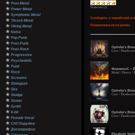
★
Post-Metal
Голосов (
2
)
★
Power Metal
★
Symphonic Metal
Сообщить о нерабочей сс
★
Thrash Metal
★
Пожаловаться на релиз
Viking Metal
★
Noise
★
Pop Punk
★
Post-Punk
Ophelia's Brea
★
Post-Rock
Core / Deathcore 
★
Progressive
★
Psychedelic
★
Punk
ФорменоС – Во
★
Rock
Metal / Heavy /
★
Screamo
★
Shoegaze
★
Ska
Ophelia's Bre
★
Core / Deathcore
Sludge
★
Stoner
★
Synth
★
8-bit
Ophelia's Brea
Core / Deathcore
★
Female Vocal
★
СНГ/Зарубеж
★
Дискографии
★
Elizabeth Smil