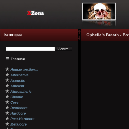
Ophelia's Breath - В
Категории
☰
Главная
★
Новые альбомы
★
Alternative
★
Acoustic
★
Ambient
★
Atmospheric
★
Chaotic
★
Core
★
Deathcore
★
Hardcore
★
Post-Hardcore
★
Metalcore