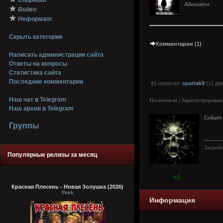
Сборники
Alternative
★
Видео
★
Неформат
Скрыть категории
Комментарии (1)
Написать администрации сайта
Ответы на вопросы
Статистика сайта
Последние комментарии
#1 написал:
spartak9
(11 де
Наш чат в Telegram
Посетители | Зарегистрирован
Наш архив в Telegram
Сойдёт.
Группы
---------
Загроб
Популярные релизы за месяц
+1
Красная Плесень - Новая Золушка (2026)
Punk
Информация