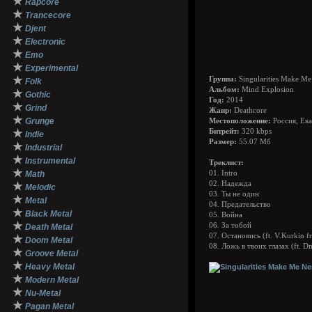
★
Rapcore
★
Trancecore
★
Djent
★
Electronic
★
Emo
★
Experimental
★
Группа:
Singularities Make Me
Folk
Альбом:
Mind Explosion
★
Gothic
Год:
2014
★
Grind
Жанр:
Deathcore
★
Grunge
Местоположение:
Россия, Ек
★
Битрейт:
320 kbps
Indie
Размер:
55.07 Мб
★
Industrial
★
Instrumental
Треклист:
★
Math
01. Intro
02. Надежда
★
Melodic
03. Ты не один
★
Metal
04. Предательство
★
Black Metal
05. Война
★
06. За тобой
Death Metal
07. Остановись (ft. V.Kurkin 
★
Doom Metal
08. Ложь в твоих глазах (ft. D
★
Groove Metal
★
Heavy Metal
★
Modern Metal
★
Nu-Metal
★
Pagan Metal