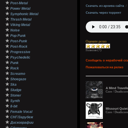
★
Post-Metal
Скачать из архива сайта
★
Power Metal
Скачать через торрент
★
Symphonic Metal
★
Thrash Metal
★
Viking Metal
★
Noise
★
Pop Punk
★
Post-Punk
Оцените релиз
★
Post-Rock
Голосов (
7
)
★
Progressive
★
Psychedelic
Сообщить о нерабочей сс
★
Punk
★
Пожаловаться на релиз
Rock
★
Screamo
★
Shoegaze
★
Ska
A Mind Travelle
★
Sludge
Core / Deathcore
★
Stoner
★
Synth
★
8-bit
Missouri Quiet
★
Female Vocal
Core / Deathcore
★
СНГ/Зарубеж
★
Дискографии
★