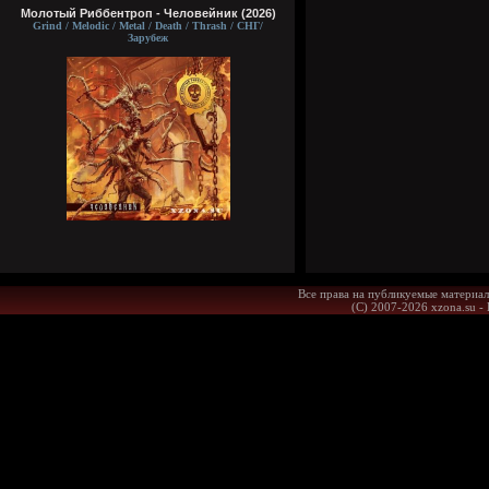
Молотый Риббентроп - Человейник (2026)
Grind / Melodic / Metal / Death / Thrash / СНГ/
Зарубеж
Все права на публикуемые материал
(С) 2007-2026 xzona.su -