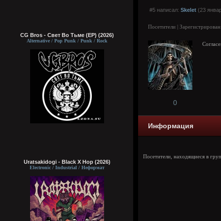
#5 написал:
Skelet
(23 январ
Посетители | Зарегистрирован
CG Bros - Свет Во Тьме (EP) (2026)
Alternative / Pop Punk / Punk / Rock
Согласе
0
Информация
Посетители, находящиеся в гру
Uratsakidogi - Black X Hop (2026)
Electronic / Industrial / Неформат