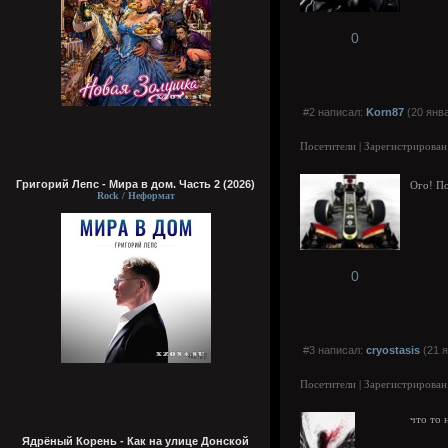
0
#2 написал:
Korn87
(20 янва
Посетители | Зарегистрирован
Григорий Лепс - Мира в дом. Часть 2 (2026)
Ого! П
Rock / Неформат
0
#3 написал:
cryostasis
(21 я
Посетители | Зарегистрирован
что то 
Ядрёный Корень - Как на улице Донской