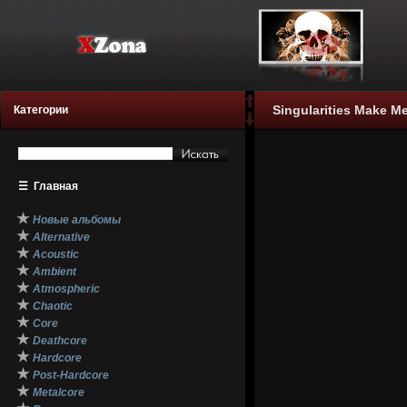
Singularities Make M
Категории
☰
Главная
★
Новые альбомы
★
Alternative
★
Acoustic
★
Ambient
★
Atmospheric
★
Chaotic
★
Core
★
Deathcore
★
Hardcore
★
Post-Hardcore
★
Metalcore