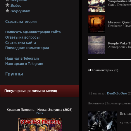
Сборники
Singularities 
★
Core / Deathcore
Видео
★
Неформат
Скрыть категории
Missouri Quiet
Deathcore / Dea
Написать администрации сайта
Ответы на вопросы
Статистика сайта
People Make Th
Atmospheric / In
Последние комментарии
Наш чат в Telegram
Наш архив в Telegram
Комментарии (5)
Группы
Популярные релизы за месяц
#1 написал:
DeaD-ZoOne
(2
Посетители | Зарегистрирован
Красная Плесень - Новая Золушка (2026)
Punk
Вот, на
ну так 