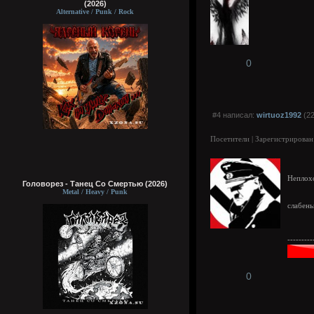
(2026)
Alternative / Punk / Rock
0
#4 написал:
wirtuoz1992
(22
Посетители | Зарегистрирован
Непло
Головорез - Tанец Со Смертью (2026)
Metal / Heavy / Punk
слабень
---------
0