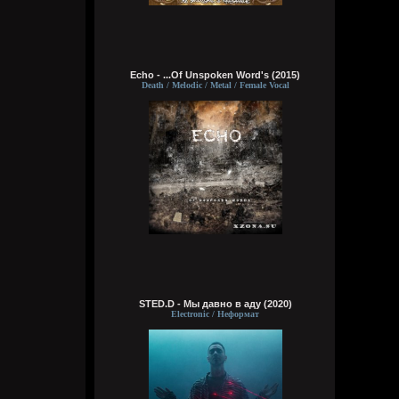
Bestial
6 августа 2026
чё там?
Echo - ...Of Unspoken Word's (2015)
Death / Melodic / Metal / Female Vocal
typical crabs
6 августа 2026
вот шок и оксимирон ахуееный батл.
сразу понял чьих рук дело. аббалбиск и
ххос
typical crabs
6 августа 2026
а видосы то остались
Bestial
6 августа 2026
Ну лежит, то и упало
STED.D - Мы давно в аду (2020)
Electronic / Неформат
typical crabs
6 августа 2026
пересматриваю баттлы. ведь
версус,слово и рбл уже загнулись. даже
лига гнойного помоему.