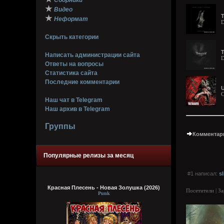
Сборники
★
Видео
T
★
Неформат
D
Скрыть категории
T
Написать администрации сайта
D
Ответы на вопросы
Статистика сайта
Последние комментарии
U
C
Наш чат в Telegram
Наш архив в Telegram
Группы
Комментари
Популярные релизы за месяц
#1 написал:
s
Красная Плесень - Новая Золушка (2026)
Посетители | З
Punk