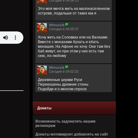
Сегодня в 04:06:13
Это моя мечта жить на малонаселенном
острове, подальше от таких как я
Wirtuozik
Сегодня в 04:05:37
Хочу жить на Соловках или на Валааме.
Вместе с монахами бухать и ебать
монашек. На Афоне не хочу. Они там без
баб живут, но при этом у них есть там
секс, по-любому
Wirtuozik
Сегодня в 04:02:32
Деревянные церкви Руси
Перекошены древние стены
Подойди и о многом спроси
В этих срубах есть сердце и вены
Bestial
Донаты
Вчера в 14:37:07
Возможность задонатить нашим
релизерам
Донаты мотивируют добавлять на сайт