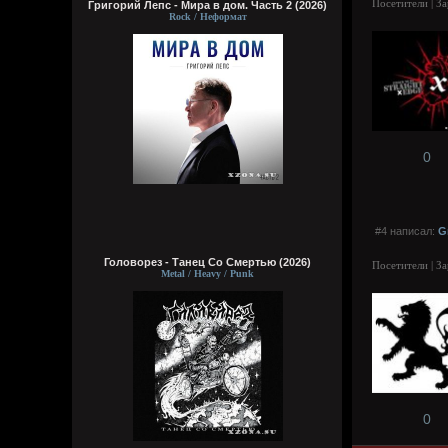
Посетители | З
Григорий Лепс - Мира в дом. Часть 2 (2026)
Rock / Неформат
0
#4 написал:
G
Головорез - Tанец Со Смертью (2026)
Посетители | З
Metal / Heavy / Punk
0