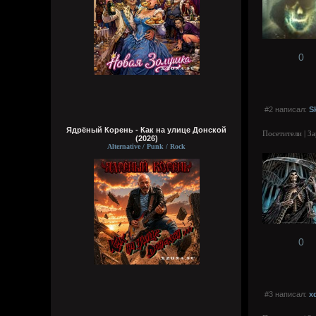
0
#2 написал:
S
Ядрёный Корень - Как на улице Донской
Посетители | З
(2026)
Alternative / Punk / Rock
0
#3 написал:
x