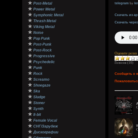
★
Post-Metal
telegram
k
by
★
Power Metal
★
Symphonic Metal
Скачать из ар
★
Thrash Metal
Скачать чере
★
Viking Metal
★
Noise
★
Pop Punk
★
Post-Punk
★
Post-Rock
Оцените релиз
★
Progressive
★
Psychedelic
Голосов (
10
)
★
Punk
★
Rock
Сообщить о 
★
Screamo
Пожаловаться
★
Shoegaze
★
Ska
★
Sludge
★
Stoner
A
G
★
Synth
★
8-bit
★
Female Vocal
★
W
СНГ/Зарубеж
C
★
Дискографии
★