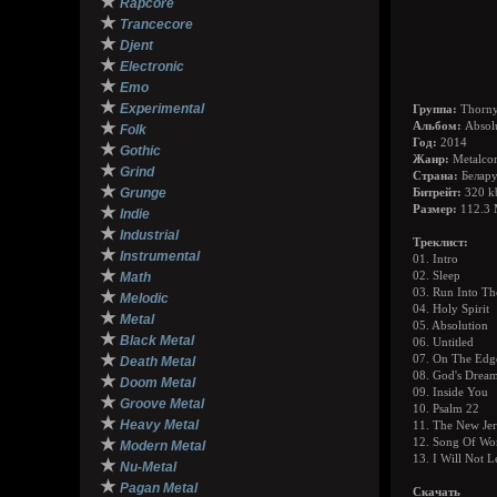
★
Rapcore
★
Trancecore
★
Djent
★
Electronic
★
Emo
★
Experimental
Группа:
Thorn
★
Альбом:
Absol
Folk
Год:
2014
★
Gothic
Жанр:
Metalcor
★
Grind
Страна:
Белару
★
Grunge
Битрейт:
320 k
★
Размер:
112.3
Indie
★
Industrial
Треклист:
★
Instrumental
01. Intro
★
Math
02. Sleep
03. Run Into Th
★
Melodic
04. Holy Spirit
★
Metal
05. Absolution
★
Black Metal
06. Untitled
★
07. On The Edg
Death Metal
08. God's Drea
★
Doom Metal
09. Inside You
★
Groove Metal
10. Psalm 22
★
Heavy Metal
11. The New Je
★
12. Song Of Wo
Modern Metal
13. I Will Not 
★
Nu-Metal
★
Pagan Metal
Скачать