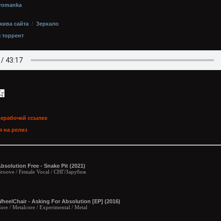
rromanka
хива сайта
/
Зеркало
з торрент
нерабочей ссылке
 на релиз
bsolution Free - Snake Pit (2021)
roove / Female Vocal / СНГ/Зарубеж
heelChair - Asking For Absolution [EP] (2016)
ore / Metalcore / Experimental / Metal