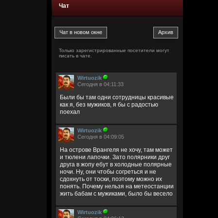
Чат
Только зарегистрированные посетители могут
писать в чате.
Wirtuozik
Сегодня в 04:11:33
Были бы там одни сотрудницы красивые
как я, без мужиков, я бы с радостью
поехал
Wirtuozik
Сегодня в 04:09:05
На острове Врангеля не хочу, там может
и тюлени лапочки. Зато полярники друг
друга в жопу ебут в холодные полярные
ночи. Ну, они чтобы согреться и не
сдохнуть от тоски, поэтому можно их
понять. Почему нельзя на метеостанции
жить бабам с мужиками, было бы весело
Wirtuozik