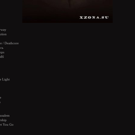
yway
ution
e / Deathcore
сь
bps
 Мб
e Light
e
m
rusalem
rship
Let You Go