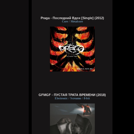
каждой луже. Ркжо есть, патроны есть,
удочек, лесок и прочее хуйни тоже дохуя
у меня, закидушек надо бы понаделать,
но это потом, сейчас то хули толку
Praga - Последний Вдох [Single] (2012)
Core / Metalcore
Wirtuozik
4 августа 2026
Буду дальше сериал смотреть. Хуй на
вас. Водку я ныче не пью. Хули еще
делать, тем более без денег, жду звонка
по работе. Было бы много денег, я бы на
авто путешествовал по стране и
странам снг, но мечтать не вредно
Заработаю, куплю ноут игровой, а то
играть на телефоне уже не во что, да и
не то. Буду тянкой бегать анимешной и
всем пизды давать, как и мечтал
Wirtuozik
4 августа 2026
GFMGF - ПУСТАЯ ТРАТА ВРЕМЕНИ (2018)
Electronic / Screamo / 8-bit
Кукуня
,
Ой бля. Покажи свой широкий кругозор и
свои интересы) помимо эмодрисни, пива
литрами за вечер и задротства в
компьюхтер
Wirtuozik