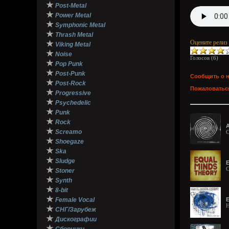
★
Post-Metal
★
Power Metal
★
Symphonic Metal
★
Thrash Metal
Оцените релиз
★
Viking Metal
★
Noise
Голосов (
6
)
★
Pop Punk
★
Post-Punk
Сообщить о 
★
Post-Rock
Пожаловаться
★
Progressive
★
Psychedelic
★
Punk
★
Rock
A
★
Screamo
C
★
Shoegaze
★
Ska
★
Sludge
E
★
C
Stoner
★
Synth
★
8-bit
★
Female Vocal
E
H
★
СНГ/Зарубеж
★
Дискографии
★