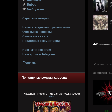
Сборники
E
★
Видео
C
★
Неформат
Скрыть категории
E
H
Написать администрации сайта
Ответы на вопросы
Статистика сайта
Последние комментарии
Комментари
Наш чат в Telegram
Наш архив в Telegram
Группы
#1 написал:
x
Посетители | З
Популярные релизы за месяц
Красная Плесень - Новая Золушка (2026)
Punk
+1