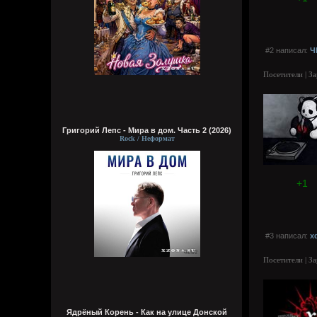
#2 написал:
Ч
Посетители | З
Григорий Лепс - Мира в дом. Часть 2 (2026)
Rock / Неформат
+1
#3 написал:
x
Посетители | З
Ядрёный Корень - Как на улице Донской