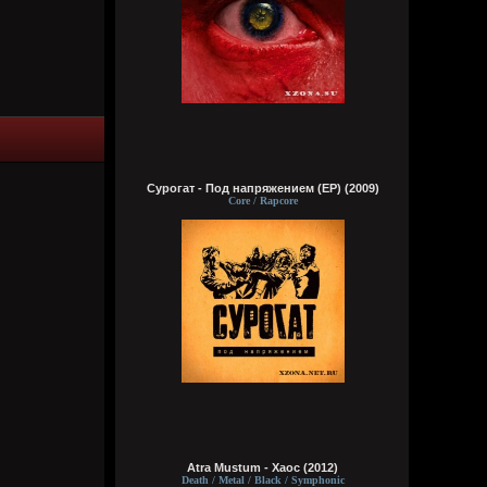
рублей 500, залью
typical crabs
Вчера в 18:20:13
залейте лок дога. раньше дико
доставлял. узнал слушая домино. осень
авария/идеальный мир ебейший сингл
раннего пиздострадальческого Лёши
Brenton Trollant
Сурогат - Под напряжением (EP) (2009)
Вчера в 17:32:03
Core / Rapcore
Официально заявляю, мать ведущего
геймдизайнера The Evil Within просто
тряпка для спермы
Wirtuozik
Вчера в 05:18:26
Меня пися скоро умрет, эх
Wirtuozik
Вчера в 05:18:08
Опять подчистили меня. Вилкой.
Чистичистичистичистичисти. Вот как
надо чистить
Atra Mustum - Хаос (2012)
Death / Metal / Black / Symphonic