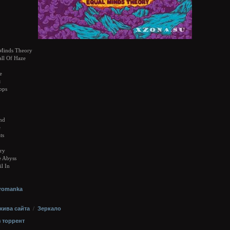
Minds Theory
ll Of Haze
e
я
bps
nd
e
ts
ry
e Abyss
l In
rromanka
хива сайта
/
Зеркало
з торрент