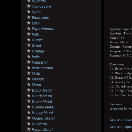
★
Rapcore
★
Trancecore
★
Djent
★
Electronic
★
Emo
★
Experimental
Группа:
Equal 
★
Альбом:
The Fa
Folk
Год:
2014
★
Gothic
Жанр:
Mathcor
★
Grind
Страна:
Росси
★
Grunge
Битрейт:
320 k
★
Размер:
54 Мб
Indie
★
Industrial
Треклист:
★
Instrumental
01. Below Grou
★
Math
02. Black Lodg
03. House Of Ra
★
Melodic
04. New Cycle
★
Metal
05. The Adversa
★
Black Metal
06. To Fight Th
★
07. Let The Devi
Death Metal
★
Doom Metal
Скачать
★
Groove Metal
telegram
k
by
★
Heavy Metal
★
Modern Metal
Скачать из ар
★
Nu-Metal
Скачать чере
★
Pagan Metal