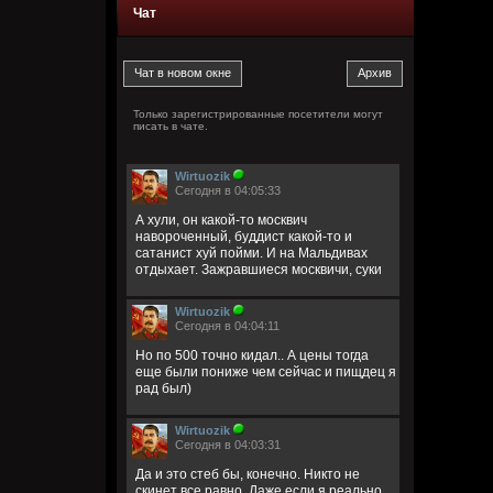
Чат
Только зарегистрированные посетители могут
писать в чате.
Wirtuozik
Сегодня в 04:05:33
А хули, он какой-то москвич
навороченный, буддист какой-то и
сатанист хуй пойми. И на Мальдивах
отдыхает. Зажравшиеся москвичи, суки
Wirtuozik
Сегодня в 04:04:11
Но по 500 точно кидал.. А цены тогда
еще были пониже чем сейчас и пищдец я
рад был)
Wirtuozik
Сегодня в 04:03:31
Да и это стеб бы, конечно. Никто не
скинет все равно. Даже если я реально