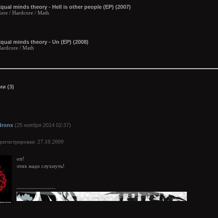
qual minds theory - Hell is other people (EP) (2007)
ore / Hardcore / Math
qual minds theory - Un (EP) (2008)
ardcore / Math
и (3)
dronx
(25 ноября 2014 02:37)
арегистрирован: 27.10.2009
оп!
этих надо слухнуть!
--------------------