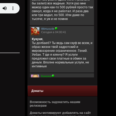
бы залил) все жадные. Хотя раз мне
мажор один как-то 500 рублей просто так
скинул, когда я не работал. И раза два
или три кидал, по 500. Или даже по
тысяче, я уж и не помню
Wirtuozik
Сегодня в 04:00:41
Кукуня
,
Ты долбаеб? Ты ведь сам скуф во всем, и
образ жизни твой задротский и
мировоззрение ограниченное. Гений.
Уебан. Т где я клянчу? Я услуги
предложил свои платные в обмен за
деньги. Вполне нормальные услуги, не
интимные
Кукуня
Вчера в 23:40:06
Эта жирная скуфомразосвинья
продолжает деньги клянчить, пиздец
Донаты
блять уже советь пропил на хуй
окончательно.
Возможность задонатить нашим
релизерам
Wirtuozik
Вчера в 21:41:36
Донаты мотивируют добавлять на сайт