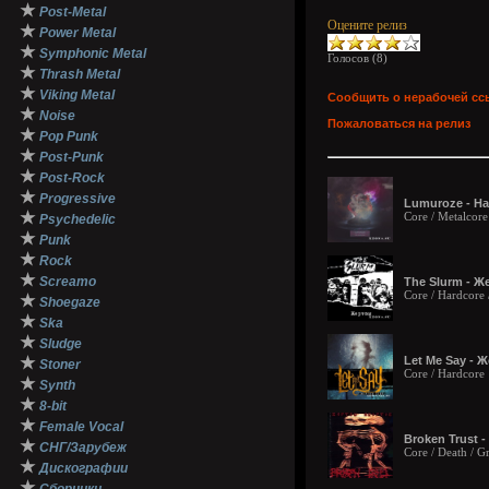
★
Post-Metal
Оцените релиз
★
Power Metal
★
Symphonic Metal
Голосов (
8
)
★
Thrash Metal
★
Viking Metal
Сообщить о нерабочей сс
★
Noise
Пожаловаться на релиз
★
Pop Punk
★
Post-Punk
★
Post-Rock
★
Progressive
Lumuroze - На
★
Core / Metalcore
Psychedelic
★
Punk
★
Rock
★
Screamo
The Slurm - Ж
Core / Hardcore 
★
Shoegaze
★
Ska
★
Sludge
★
Let Me Say - Ж
Stoner
Core / Hardcore
★
Synth
★
8-bit
★
Female Vocal
Broken Trust 
★
СНГ/Зарубеж
Core / Death / G
★
Дискографии
★