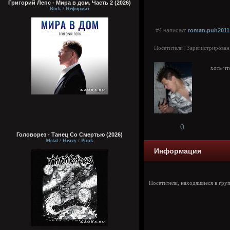
Григорий Лепс - Мира в дом. Часть 2 (2026)
Rock / Неформат
#4 написал:
roman.puh2011
Посетители | Зарегистрирован
хоть чт
0
Головорез - Tанец Со Смертью (2026)
Metal / Heavy / Punk
Информация
Посетители, находящиеся в гру