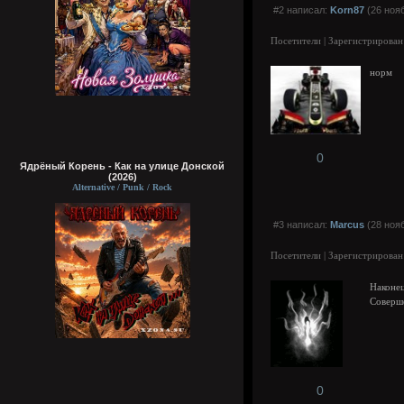
#2 написал:
Korn87
(26 нояб
Посетители | Зарегистрирован
норм
0
Ядрёный Корень - Как на улице Донской
(2026)
Alternative / Punk / Rock
#3 написал:
Marcus
(28 нояб
Посетители | Зарегистрирован
Наконе
Соверш
0