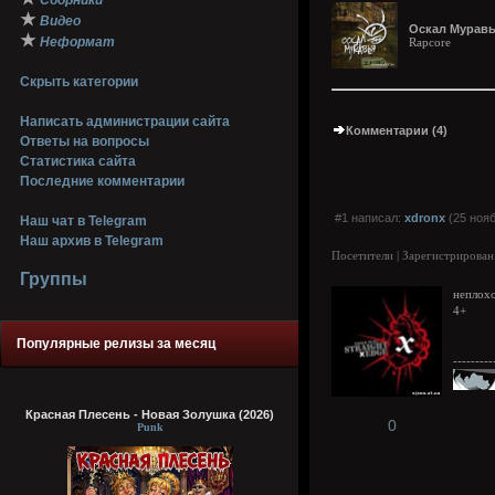
Сборники
★
Видео
Оскал Муравья
★
Неформат
Rapcore
Скрыть категории
Написать администрации сайта
Комментарии (4)
Ответы на вопросы
Статистика сайта
Последние комментарии
#1 написал:
xdronx
(25 нояб
Наш чат в Telegram
Наш архив в Telegram
Посетители | Зарегистрирован
Группы
неплох
4+
Популярные релизы за месяц
---------
Красная Плесень - Новая Золушка (2026)
0
Punk