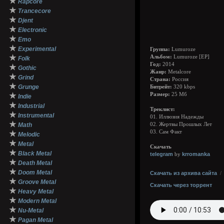
★
Rapcore
★
Trancecore
★
Djent
★
Electronic
★
Emo
★
Experimental
Группа:
Lumuroze
★
Альбом:
Lumuroze [EP]
Folk
Год:
2014
★
Gothic
Жанр:
Metalcore
★
Grind
Страна:
Россия
★
Grunge
Битрейт:
320 kbps
★
Размер:
25 Мб
Indie
★
Industrial
Треклист:
★
Instrumental
01. Иллюзия Надежды
★
Math
02. Жертвы Прошлых Лет
03. Сам Факт
★
Melodic
★
Metal
Скачать
★
Black Metal
telegram
krromanka
by
★
Death Metal
★
Doom Metal
Скачать из архива сайта
★
Groove Metal
Скачать через торрент
★
Heavy Metal
★
Modern Metal
★
Nu-Metal
★
Pagan Metal