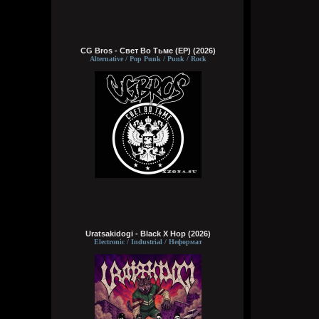
CG Bros - Свет Во Тьме (EP) (2026)
Alternative / Pop Punk / Punk / Rock
Uratsakidogi - Black X Hop (2026)
Electronic / Industrial / Неформат