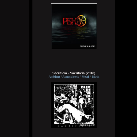
пересматриваю баттлы. ведь
версус,слово и рбл уже загнулись. даже
лига гнойного помоему.
Кукуня
16:16:37
Sacrificia - Sacrificia (2018)
Ambient / Atmospheric / Metal / Black
Wirtuozik
16:15:56
А вы знали что Кадышевой 67 лет?
Странно, в моем детстве я думал ей
столько же. Получается она и не стареет
даже, ей все время 60
Кукуня
16:15:29