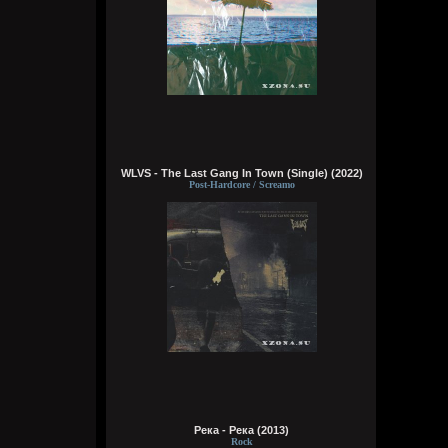
отключается, разум не умирает. Почему
до сих пор не создали такую хуйню?
Приходится недолго жить и умирать
Bestial
20:36:12
чё там?
typical crabs
18:03:33
WLVS - The Last Gang In Town (Single) (2022)
Post-Hardcore / Screamo
вот шок и оксимирон ахуееный батл.
сразу понял чьих рук дело. аббалбиск и
ххос
typical crabs
18:00:43
а видосы то остались
Bestial
17:59:12
Ну лежит, то и упало
typical crabs
17:57:59
Река - Река (2013)
Rock