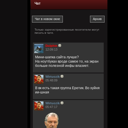
Чат
Только зарегистрированные посетители могут
писать в чате.
Dolphin
12:09:13
Мини-шапка сайта лучше?
На ноутбуках вроде самое то, на экран
больше полезной инфы влазиет.
Wirtuozik
05:48:09
В вк есть такая группа Еретик. Во хуйня
ии-шная
Wirtuozik
05:47:17