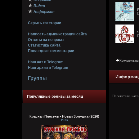
Сборники
★
Видео
P
★
Неформат
D
Скрыть категории
S
Написать администрации сайта
D
Ответы на вопросы
Статистика сайта
Последние комментарии
Комментари
Наш чат в Telegram
Наш архив в Telegram
Информац
Группы
Популярные релизы за месяц
Посетители, нах
Красная Плесень - Новая Золушка (2026)
Punk