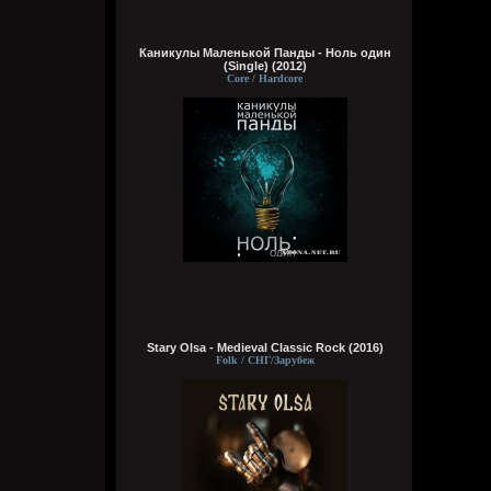
Каникулы Маленькой Панды - Ноль один
(Single) (2012)
Core / Hardcore
Wirtuozik
16:15:10
А я вовсе не колдунья,
Я любила и люблю.
Это мне судьба послала
Грешную любовь мою.
Не судите строго, люди,
Пожалей меня, родня,
Видно, в жизни суждено мне
Выпить грешного вина
Кукуня
16:15:01
Stary Olsa - Medieval Classic Rock (2016)
Folk / СНГ/Зарубеж
Wirtuozik
16:14:46