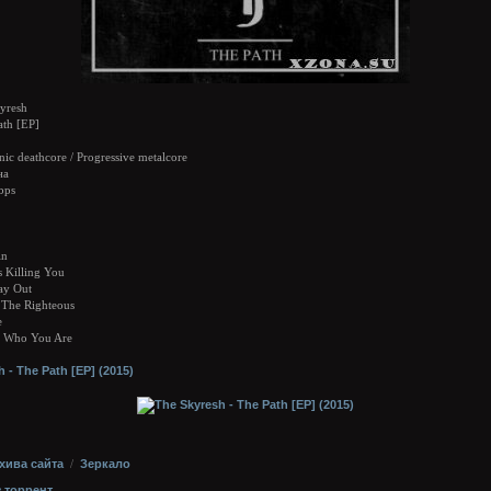
yresh
th [ЕР]
c deathcore / Progressive metalcore
на
bps
in
s Killing You
ay Out
 The Righteous
e
et Who You Are
хива сайта
/
Зеркало
з торрент