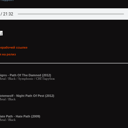
нерабочей ссылке
 на релиз
igns - Path Of The Damned (2012)
etal / Black / Symphonic / СНГ/Зарубеж
otenwolf - Night Path Of Pest (2012)
etal / Black
ate Path - Hate Path (2009)
etal / Black