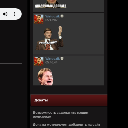
Wirtuozik
05:47:02
Wirtuozik
05:46:44
Донаты
Кукуня
21:55:17
Возможность задонатить нашим
релизерам
Виртуоз - Говно, залупа, пенис, хер,
давалка, хуй, блядина
Донаты мотивируют добавлять на сайт
Головка, шлюха, жопа, член, еблан,