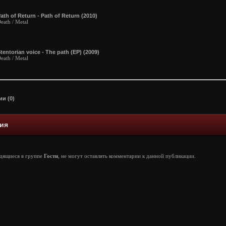
ath of Return - Path of Return (2010)
eath / Metal
tentorian voice - The path (EP) (2009)
eath / Metal
и (0)
ия
одящиеся в группе
Гости
, не могут оставлять комментарии к данной публикации.