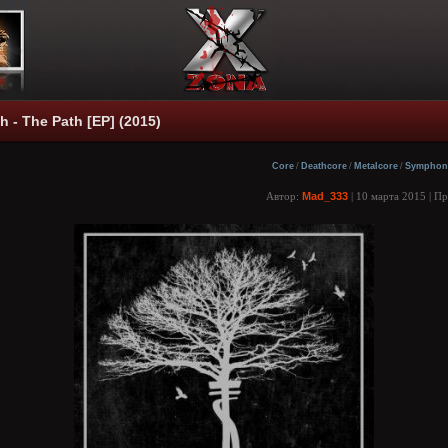
h - The Path [ЕР] (2015)
Core
/
Deathcore
/
Metalcore
/
Symphon
Автор:
Mad_333
| 10 марта 2015 | П