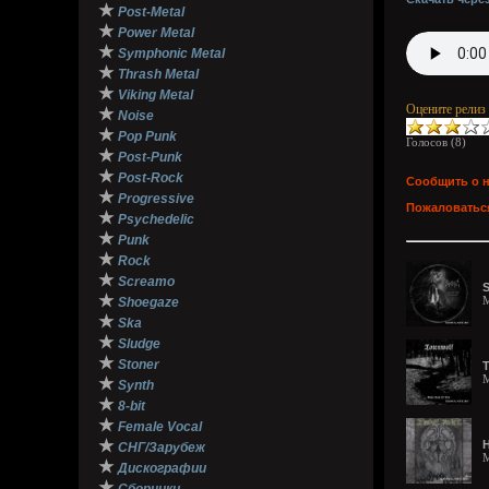
★
Post-Metal
★
Power Metal
★
Symphonic Metal
★
Thrash Metal
★
Viking Metal
Оцените релиз
★
Noise
★
Pop Punk
Голосов (
8
)
★
Post-Punk
★
Post-Rock
Сообщить о 
★
Progressive
Пожаловаться
★
Psychedelic
★
Punk
★
Rock
★
Screamo
S
★
M
Shoegaze
★
Ska
★
Sludge
★
Stoner
T
M
★
Synth
★
8-bit
★
Female Vocal
★
H
СНГ/Зарубеж
M
★
Дискографии
★