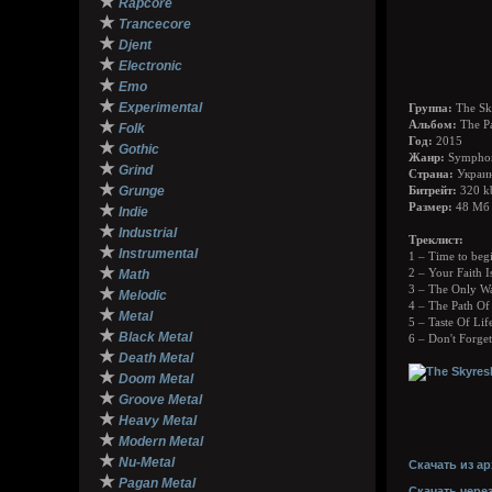
★
Rapcore
★
Trancecore
★
Djent
★
Electronic
★
Emo
★
Experimental
Группа:
The Sk
★
Альбом:
The Pa
Folk
Год:
2015
★
Gothic
Жанр:
Symphoni
★
Grind
Страна:
Украи
★
Grunge
Битрейт:
320 k
★
Размер:
48 Мб
Indie
★
Industrial
Треклист:
★
Instrumental
1 – Time to beg
★
Math
2 – Your Faith I
3 – The Only W
★
Melodic
4 – The Path Of
★
Metal
5 – Taste Of Lif
★
Black Metal
6 – Don't Forg
★
Death Metal
★
Doom Metal
★
Groove Metal
★
Heavy Metal
★
Modern Metal
★
Nu-Metal
Скачать из ар
★
Pagan Metal
Скачать чере