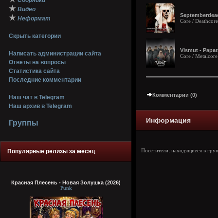
Сборники
★
Видео
Septemberdead
★
Неформат
Core / Deathcore
Скрыть категории
Vismut - Papar
Написать администрации сайта
Core / Metalcore
Ответы на вопросы
Статистика сайта
Последние комментарии
Комментарии (0)
Наш чат в Telegram
Наш архив в Telegram
Информация
Группы
Популярные релизы за месяц
Посетители, находящиеся в гру
Красная Плесень - Новая Золушка (2026)
Punk