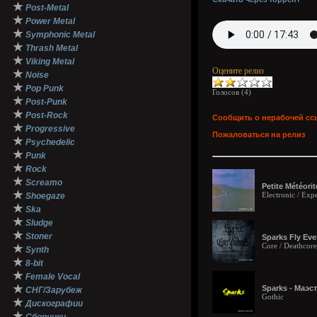
★
Post-Metal
★
Power Metal
★
Symphonic Metal
★
Thrash Metal
★
Viking Metal
Оцените релиз
★
Noise
★
Pop Punk
Голосов (
4
)
★
Post-Punk
★
Post-Rock
Сообщить о нерабочей сс
★
Progressive
Пожаловаться на релиз
★
Psychedelic
★
Punk
★
Rock
★
Screamo
Petite Météori
★
Electronic / Exp
Shoegaze
★
Ska
★
Sludge
★
Stoner
Sparks Fly Eve
Core / Deathcore
★
Synth
★
8-bit
★
Female Vocal
★
Sparks - Маэст
СНГ/Зарубеж
Gothic
★
Дискографии
★