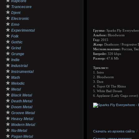
★
Rapcore
★
Trancecore
★
Djent
★
Electronic
★
Emo
★
Experimental
Группа:
Sparks Fly Everywher
★
Альбом:
Bloodworm
Folk
Год:
2015
★
Gothic
Жанр:
Deathcore / Progresive 
★
Grind
Местоположение:
Россия, Тве
★
Grunge
Битрейт:
320 kbps
★
Размер:
47.6 Mb
Indie
★
Industrial
Треклист:
★
Instrumental
1. Intro
★
Math
2. Bloodworm
3. Dust
★
Melodic
4. Topot Of The Rhino
★
Metal
5. White Bad Dream
★
Black Metal
6. Applause (Lady Gaga cover)
★
Death Metal
★
Doom Metal
★
Groove Metal
★
Heavy Metal
★
Modern Metal
★
Nu-Metal
Скачать из архива сайта
★
Pagan Metal
Скачать через торрент