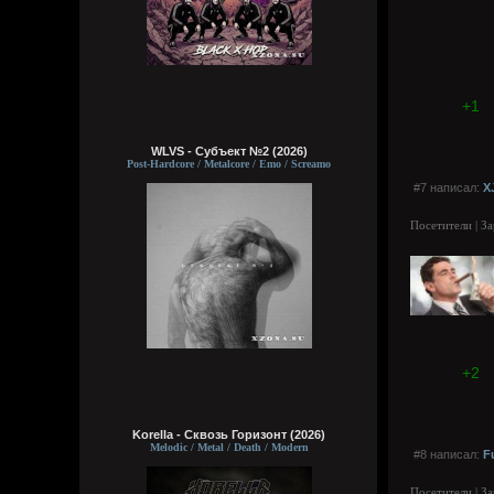
+1
WLVS - Субъект №2 (2026)
Post-Hardcore / Metalcore / Emo / Screamo
#7 написал:
X
Посетители | З
+2
Korella - Сквозь Горизонт (2026)
Melodic / Metal / Death / Modern
#8 написал:
F
Посетители | З