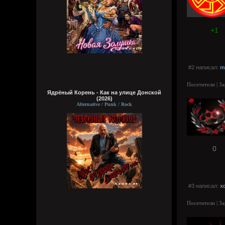
+1
#2 написал:
m
Посетители | З
Ядрёный Корень - Как на улице Донской
(2026)
Alternative / Punk / Rock
0
#3 написал:
x
Посетители | З