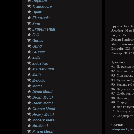
★
Rapcore
★
Trancecore
★
Djent
★
Electronic
★
Emo
Группа:
Без По
★
Experimental
Альбом:
Моя З
★
Folk
Год:
2015
★
Жанр:
Hardcor
Gothic
Местоположен
★
Grind
Битрейт:
320 k
★
Grunge
Размер:
98.43
★
Indie
★
Треклист:
Industrial
01. Из разных 
★
Instrumental
02. Рождаются 
★
Math
03. Моя злость
★
Melodic
04. Лучше не б
05. Решать тебе
★
Metal
06. Не для меня
★
Black Metal
07. Свободен о
★
Death Metal
08. Наш мир
★
09. Снаряд
Doom Metal
10. Нас не купи
★
Groove Metal
11. В каждом и
★
Heavy Metal
12. Хардкор по
★
Modern Metal
★
Скачать
Nu-Metal
telegram
k
by
★
Pagan Metal