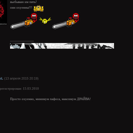
вьебываю им пять!
они охуенны!!!
--------------------
eL
(13 апреля 2015 20:19)
арегистрирован: 15.03.2010
Просто охуенно, минимум пафоса, максимум ДРАЙВА!