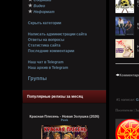
Сборники
Б
★
Видео
C
★
Неформат
Скрыть категории
M
Написать администрации сайта
Ответы на вопросы
Статистика сайта
Н
I
Последние комментарии
Наш чат в Telegram
Наш архив в Telegram
Комментари
Группы
Популярные релизы за месяц
#1 написал:
G
Посетители | З
Красная Плесень - Новая Золушка (2026)
Punk