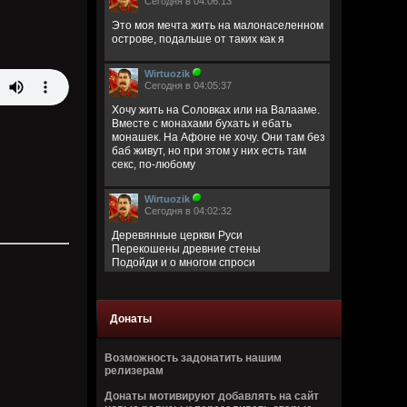
Сегодня в 04:06:13
Это моя мечта жить на малонаселенном
острове, подальше от таких как я
Wirtuozik
Сегодня в 04:05:37
Хочу жить на Соловках или на Валааме.
Вместе с монахами бухать и ебать
монашек. На Афоне не хочу. Они там без
баб живут, но при этом у них есть там
секс, по-любому
Wirtuozik
Сегодня в 04:02:32
Деревянные церкви Руси
Перекошены древние стены
Подойди и о многом спроси
В этих срубах есть сердце и вены
Bestial
Донаты
Вчера в 14:37:07
Возможность задонатить нашим
релизерам
Донаты мотивируют добавлять на сайт