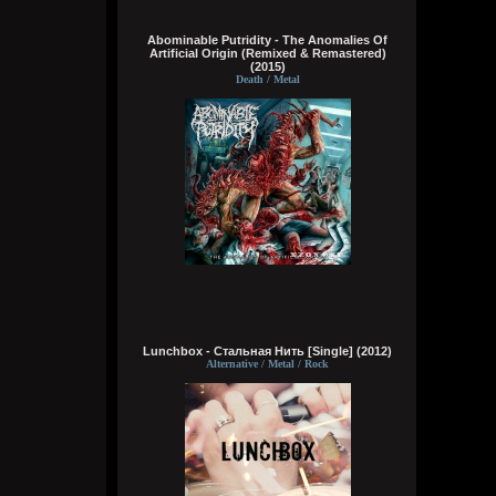
Bestial
Abominable Putridity - The Anomalies Of
6 августа 2026
Artificial Origin (Remixed & Remastered)
(2015)
чё там?
Death / Metal
typical crabs
6 августа 2026
вот шок и оксимирон ахуееный батл.
сразу понял чьих рук дело. аббалбиск и
ххос
typical crabs
6 августа 2026
а видосы то остались
Bestial
6 августа 2026
Lunchbox - Стальная Нить [Single] (2012)
Alternative / Metal / Rock
Ну лежит, то и упало
typical crabs
6 августа 2026
пересматриваю баттлы. ведь
версус,слово и рбл уже загнулись. даже
лига гнойного помоему.