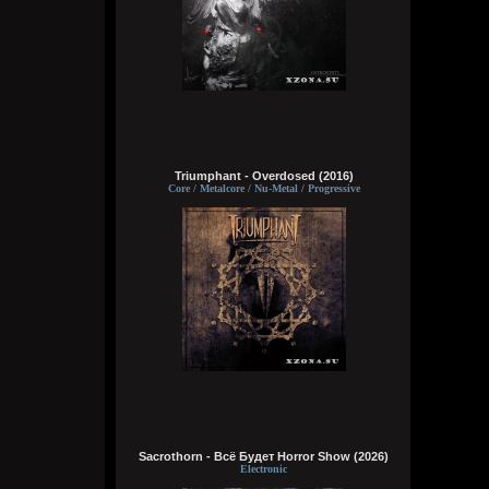
дрочила
Пидор, пизда, туз, малафья
Гомик, мудила, пилотка, манда
Анус, вагина, путана, педрила
Шалава, хуила, мошонка, елда… раунд!
typical crabs
6 августа 2026
Bestial
,
ну пародия на типа батл типа шока и
Triumphant - Overdosed (2016)
типа Мирона. абба знает толк в этих
Core / Metalcore / Nu-Metal / Progressive
делах. панки просто бомбы
Кукуня
6 августа 2026
Кукуня
6 августа 2026
Цитата: Wirtuozik
ещё и вместо мозга вставили мощный
компьют
Sacrothorn - Всё Будет Horror Show (2026)
ты хотел сказать в место, где должен
Electronic
быть мозг