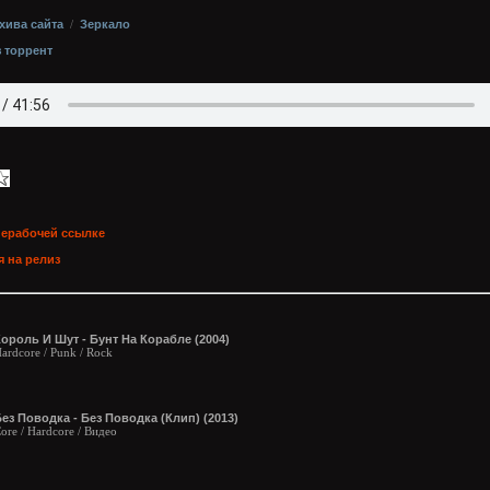
хива сайта
/
Зеркало
з торрент
нерабочей ссылке
 на релиз
ороль И Шут - Бунт На Корабле (2004)
ardcore / Punk / Rock
ез Поводка - Без Поводка (Клип) (2013)
ore / Hardcore / Видео