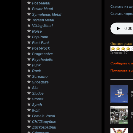
★
Post-Metal
Скачать из ар
★
Power Metal
★
Скачать чере
Symphonic Metal
★
Thrash Metal
★
Viking Metal
★
Noise
★
Pop Punk
★
Post-Punk
Оцените релиз
★
Post-Rock
Голосов (
30
)
★
Progressive
★
Psychedelic
Сообщить о 
★
Punk
★
Пожаловаться
Rock
★
Screamo
★
Shoegaze
★
Ska
К
★
Sludge
H
★
Stoner
★
Synth
★
8-bit
Б
★
Female Vocal
C
★
СНГ/Зарубеж
★
Дискографии
★