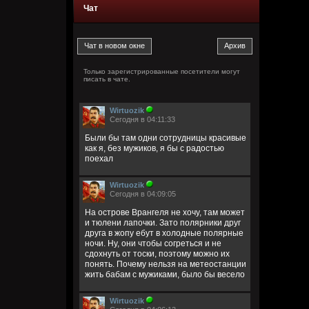
Чат
Только зарегистрированные посетители могут
писать в чате.
Wirtuozik
Сегодня в 04:11:33
Были бы там одни сотрудницы красивые
как я, без мужиков, я бы с радостью
поехал
Wirtuozik
Сегодня в 04:09:05
На острове Врангеля не хочу, там может
и тюлени лапочки. Зато полярники друг
друга в жопу ебут в холодные полярные
ночи. Ну, они чтобы согреться и не
сдохнуть от тоски, поэтому можно их
понять. Почему нельзя на метеостанции
жить бабам с мужиками, было бы весело
Wirtuozik