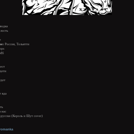
водка
лость
e
ие:
Россия, Тольятти
bps
 Мб
мест
дети
удет
т яда
ть
з нас
-русски (Король и Шут cover)
rromanka