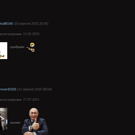
eha88140
(19 апреля 2015 20:06)
арегистрирован: 11.02.2015
одобрено
oman42325
(21 апреля 2015 08:04)
арегистрирован: 17.07.2011
ахуено