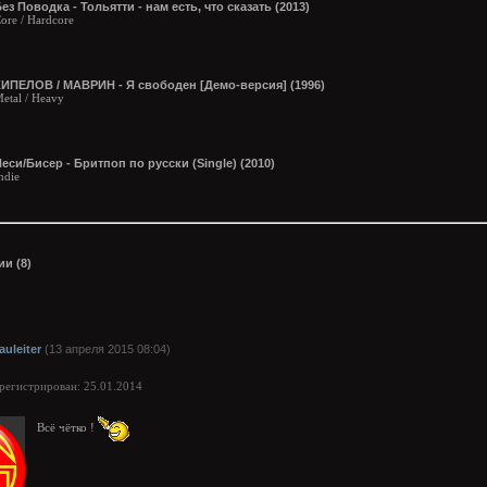
ез Поводка - Тольятти - нам есть, что сказать (2013)
ore / Hardcore
КИПЕЛОВ / МАВРИН - Я свободен [Демо-версия] (1996)
etal / Heavy
еcи/Бисер - Бритпоп по русски (Single) (2010)
ndie
и (8)
auleiter
(13 апреля 2015 08:04)
арегистрирован: 25.01.2014
Всё чётко !