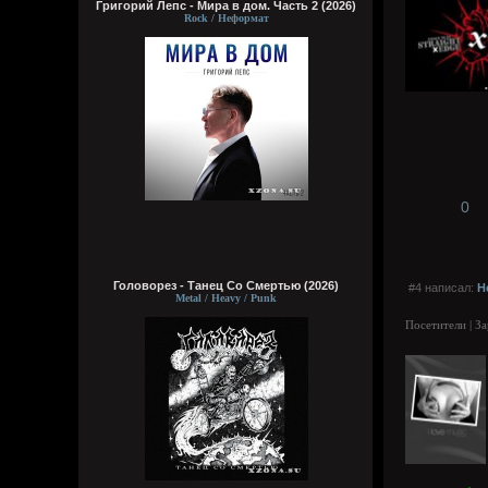
Григорий Лепс - Мира в дом. Часть 2 (2026)
Rock / Неформат
0
Головорез - Tанец Со Смертью (2026)
#4 написал:
H
Metal / Heavy / Punk
Посетители | З