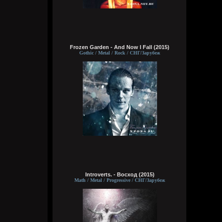
Wirtuozik
Вчера в 05:47:02
Frozen Garden - And Now I Fall (2015)
Gothic / Metal / Rock / СНГ/Зарубеж
Wirtuozik
Вчера в 05:46:44
Кукуня
6 августа 2026
Introverts. - Восход (2015)
Виртуоз - Говно, залупа, пенис, хер,
Math / Metal / Progressive / СНГ/Зарубеж
давалка, хуй, блядина
Головка, шлюха, жопа, член, еблан,
петух… мудила
Рукоблуд, ссанина, очко, блядун, вагина
Сука, ебланище, влагалище, пердун,