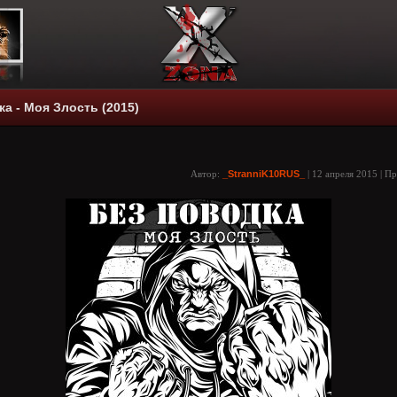
а - Моя Злость (2015)
Автор:
_StranniK10RUS_
| 12 апреля 2015 | П