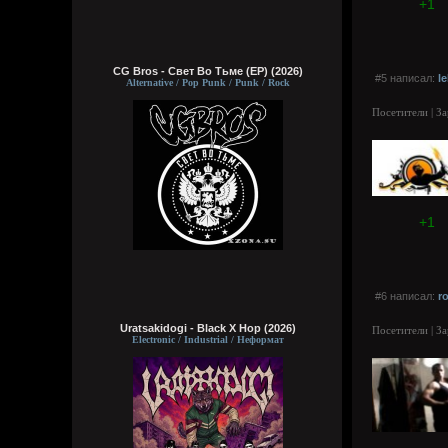
+1
CG Bros - Свет Во Тьме (EP) (2026)
#5 написал:
l
Alternative / Pop Punk / Punk / Rock
Посетители | З
+1
#6 написал:
r
Uratsakidogi - Black X Hop (2026)
Посетители | З
Electronic / Industrial / Неформат