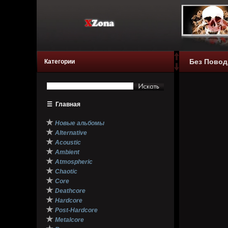
Без Поводк
Категории
☰
Главная
★
Новые альбомы
★
Alternative
★
Acoustic
★
Ambient
★
Atmospheric
★
Chaotic
★
Core
★
Deathcore
★
Hardcore
★
Post-Hardcore
★
Metalcore