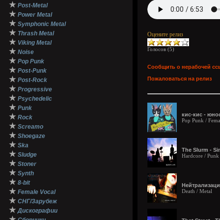
★
Post-Metal
★
Power Metal
★
Symphonic Metal
★
Thrash Metal
Оцените релиз
★
Viking Metal
Голосов (
5
)
★
Noise
★
Pop Punk
Сообщить о нерабочей сс
★
Post-Punk
★
Пожаловаться на релиз
Post-Rock
★
Progressive
★
Psychedelic
★
Punk
кис-кис - юно
★
Rock
Pop Punk / Fema
★
Screamo
★
Shoegaze
★
Ska
The Slurm - Si
★
Sludge
Hardcore / Punk
★
Stoner
★
Synth
★
8-bit
Нейтрализаци
★
Death / Metal
Female Vocal
★
СНГ/Зарубеж
★
Дискографии
★