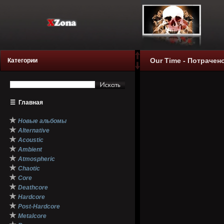
Our Time - Потрачено
Категории
☰
Главная
★
Новые альбомы
★
Alternative
★
Acoustic
★
Ambient
★
Atmospheric
★
Chaotic
★
Core
★
Deathcore
★
Hardcore
★
Post-Hardcore
★
Metalcore