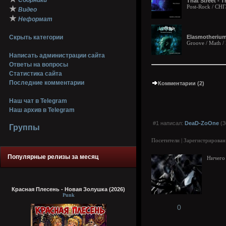
Сборники
That Street - T
Post-Rock / СН
★
Видео
★
Неформат
Скрыть категории
Elasmotherium
Groove / Math /
Написать администрации сайта
Ответы на вопросы
Статистика сайта
Последние комментарии
Комментарии (2)
Наш чат в Telegram
Наш архив в Telegram
#1 написал:
DeaD-ZoOne
(3
Группы
Посетители | Зарегистрирован
Популярные релизы за месяц
Ничего 
Красная Плесень - Новая Золушка (2026)
Punk
0