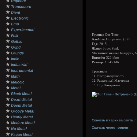
★
Rapcore
★
Trancecore
★
Djent
★
Electronic
★
Emo
★
Experimental
★
Группа:
Our Time
Folk
Альбом:
Потрачено (ЕР)
★
Gothic
Год:
2015
★
Grind
Жанр:
Street Punk
★
Grunge
Местоположение:
Беларусь, 
★
Битрейт:
320 kbps
Indie
Размер:
16.45 Мб
★
Industrial
★
Instrumental
Треклист:
★
Math
01. Несправедливость
02. Расходный Материал
★
Melodic
03. Под Контролем
★
Metal
★
Black Metal
★
Death Metal
★
Doom Metal
★
Groove Metal
★
Heavy Metal
Скачать из архива сайта
★
Modern Metal
★
Скачать через торрент
Nu-Metal
★
Pagan Metal