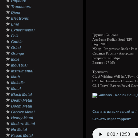
★
Rapcore
★
Trancecore
★
Djent
★
Electronic
★
Emo
★
Experimental
★
Группа:
Galleons
Folk
Альбом:
Kodiak Soul [EP]
★
Gothic
Год:
2015
★
Grind
Жанр:
Progressive Rock / Post
★
Grunge
Страна:
Россия / Австралия
★
Битрейт:
320 kbps
Indie
Размер:
27 Mb
★
Industrial
★
Instrumental
Треклист:
★
Math
01. A Wishing Well In A Town O
02. The Downtown Dinosaur G
★
Melodic
03. I Travel East As Fievel Goes
★
Metal
★
Black Metal
★
Death Metal
★
Doom Metal
★
Скачать из архива сайта
Groove Metal
★
Heavy Metal
Скачать через торрент
★
Modern Metal
★
Nu-Metal
★
Pagan Metal