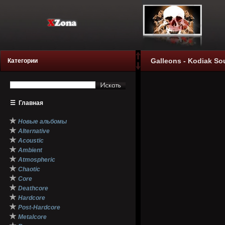
Galleons - Kodiak Sou
Категории
☰
Главная
★
Новые альбомы
★
Alternative
★
Acoustic
★
Ambient
★
Atmospheric
★
Chaotic
★
Core
★
Deathcore
★
Hardcore
★
Post-Hardcore
★
Metalcore