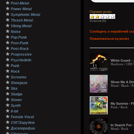
★
Post-Metal
★
Power Metal
Оцените релиз
★
Symphonic Metal
★
Thrash Metal
Голосов (
6
)
★
Viking Metal
★
Noise
Сообщить о нерабочей сс
★
Pop Punk
Пожаловаться на релиз
★
Post-Punk
★
Post-Rock
★
Progressive
★
Psychedelic
White Guard - 
Hardcore / СНГ
★
Punk
★
Rock
★
Screamo
★
Show Me A Din
Shoegaze
Metal / Black / P
★
Ska
★
Sludge
★
Stoner
My Sunrise - Fl
★
Synth
Punk / Rock
★
8-bit
★
Female Vocal
★
СНГ/Зарубеж
In Search For -
★
Дискографии
Metal / Rock
★