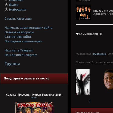
Сборники
★
Видео
★
Неформат
[Invade my sou
Alternative / Ra
Скрыть категории
Написать администрации сайта
Ответы на вопросы
Комментарии (1)
Статистика сайта
Последние комментарии
Наш чат в Telegram
#1 написал:
cryostasis
(29 и
Наш архив в Telegram
Посетители | Зарегистрирован
Группы
Популярные релизы за месяц
Красная Плесень - Новая Золушка (2026)
Punk
0