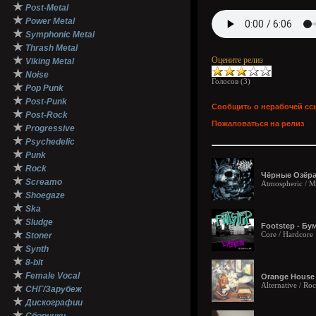
★
Post-Metal
★
Power Metal
★
Symphonic Metal
★
Thrash Metal
★
Оцените релиз
Viking Metal
★
Noise
Голосов (
3
)
★
Pop Punk
★
Post-Punk
Сообщить о нерабочей сс
★
Post-Rock
Пожаловаться на релиз
★
Progressive
★
Psychedelic
★
Punk
★
Rock
Чёрные Озёра 
★
Screamo
Atmospheric / Me
★
Shoegaze
★
Ska
★
Sludge
Footstep - Бум
★
Core / Hardcore
Stoner
★
Synth
★
8-bit
★
Female Vocal
Orange House 
Alternative / Ro
★
СНГ/Зарубеж
★
Дискографии
★