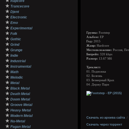
★
Rapcore
★
Trancecore
★
Djent
★
Electronic
★
Emo
★
Experimental
★
Группа:
Footstep
Folk
Альбом:
EP
★
Gothic
Год:
2015
★
Grind
Жанр:
Hardcore
★
Grunge
Местоположение:
Россия, Пе
★
Битрейт:
320 kbps
Indie
Размер:
13.67 Мб
★
Industrial
★
Instrumental
Треклист:
★
Math
01. Подножка
02. Болезнь
★
Melodic
03. Безмерный Крах
★
Metal
04. Держу Пари
★
Black Metal
★
Death Metal
★
Doom Metal
★
Groove Metal
★
Heavy Metal
★
Modern Metal
Скачать из архива сайта
★
Nu-Metal
Скачать через торрент
★
Pagan Metal