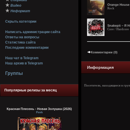
Сборники
★
Orange House -
Видео
Rock
★
Неформат
Скрыть категории
Snakepit – Я 
Core / Hardcore
Написать администрации сайта
Ответы на вопросы
Статистика сайта
Последние комментарии
Комментарии (0)
Наш чат в Telegram
Наш архив в Telegram
Информация
Группы
Посетители, находящиеся в гру
Популярные релизы за месяц
Красная Плесень - Новая Золушка (2026)
Punk