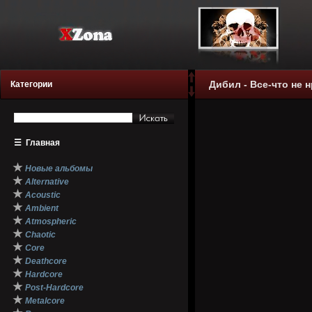
Дибил - Все-что не н
Категории
☰
Главная
★
Новые альбомы
★
Alternative
★
Acoustic
★
Ambient
★
Atmospheric
★
Chaotic
★
Core
★
Deathcore
★
Hardcore
★
Post-Hardcore
★
Metalcore