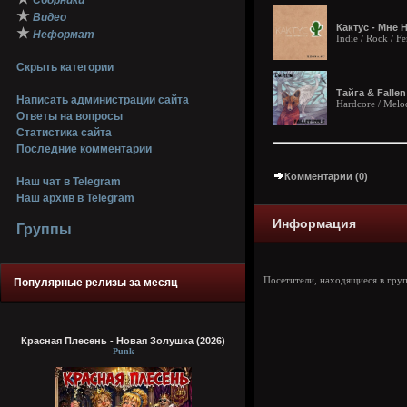
Сборники
★
Видео
Кактус - Мне 
★
Неформат
Indie / Rock / F
Скрыть категории
Тайга & Fallen 
Написать администрации сайта
Hardcore / Melo
Ответы на вопросы
Статистика сайта
Последние комментарии
Комментарии (0)
Наш чат в Telegram
Наш архив в Telegram
Информация
Группы
Посетители, находящиеся в гру
Популярные релизы за месяц
Красная Плесень - Новая Золушка (2026)
Punk