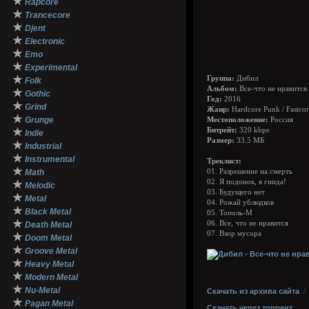
★
Rapcore
★
Trancecore
★
Djent
★
Electronic
★
Emo
★
Experimental
★
Группа:
Дибил
Folk
Альбом:
Все-что не нравится
★
Gothic
Год:
2016
★
Grind
Жанр:
Hardcore Punk / Fastcor
★
Grunge
Местоположение:
Россия
★
Битрейт:
320 kbps
Indie
Размер:
33.5 МБ
★
Industrial
★
Instrumental
Треклист:
★
Math
01. Разрешение на смерть
02. Я подонок, я гнида!
★
Melodic
03. Будущего нет
★
Metal
04. Рожай ублюдков
★
Black Metal
05. Тополь-М
★
06. Все, что не нравится
Death Metal
07. Взор мусора
★
Doom Metal
★
Groove Metal
★
Heavy Metal
★
Modern Metal
★
Nu-Metal
Скачать из архива сайта
★
Pagan Metal
Скачать через торрент