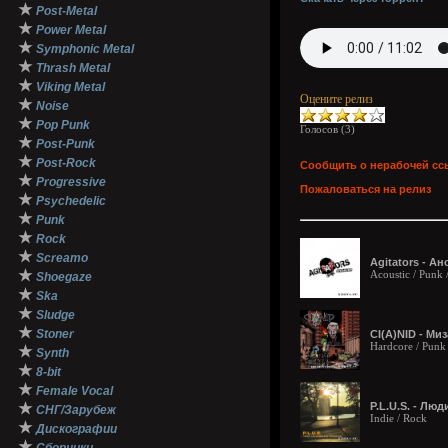
★
Post-Metal
★
Power Metal
★
Symphonic Metal
★
Thrash Metal
★
Viking Metal
Оцените релиз
★
Noise
★
Pop Punk
Голосов (
3
)
★
Post-Punk
★
Post-Rock
Сообщить о нерабочей сс
★
Progressive
Пожаловаться на релиз
★
Psychedelic
★
Punk
★
Rock
★
Screamo
Agitators - Ан
★
Acoustic / Punk 
Shoegaze
★
Ska
★
Sludge
★
Stoner
CI(A)NID - Ми
Hardcore / Punk
★
Synth
★
8-bit
★
Female Vocal
★
P.L.U.S. - Лю
СНГ/Зарубеж
Indie / Rock
★
Дискографии
★