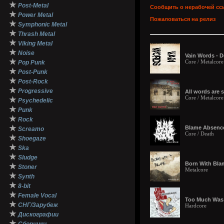
★
Post-Metal
Сообщить о нерабочей сс
★
Power Metal
Пожаловаться на релиз
★
Symphonic Metal
★
Thrash Metal
★
Viking Metal
★
Noise
Vain Words - 
★
Core / Metalcore
Pop Punk
★
Post-Punk
★
Post-Rock
★
Progressive
All words are
Core / Metalcore
★
Psychedelic
★
Punk
★
Rock
★
Blame Absence 
Screamo
Core / Death
★
Shoegaze
★
Ska
★
Sludge
Born With Bla
★
Stoner
Metalcore
★
Synth
★
8-bit
★
Female Vocal
Too Much Was S
★
СНГ/Зарубеж
Hardcore
★
Дискографии
★