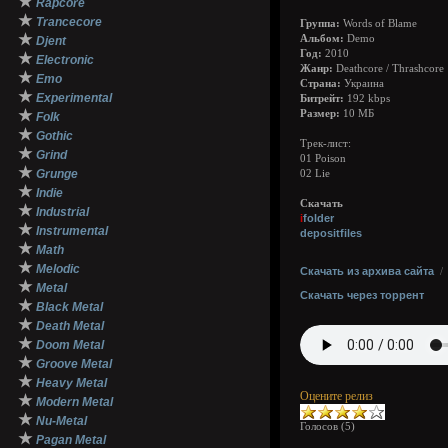
★
Rapcore
★
Trancecore
Группа:
Words of Blame
★
Альбом:
Demo
Djent
Год:
2010
★
Electronic
Жанр:
Deathcore / Thrashcore
★
Emo
Страна:
Украина
★
Experimental
Битрейт:
192 kbps
★
Размер:
10 МБ
Folk
★
Gothic
Трек-лист:
★
Grind
01 Poison
★
Grunge
02 Lie
★
Indie
Скачать
★
Industrial
i
folder
★
Instrumental
depositfiles
★
Math
★
Melodic
Скачать из архива сайта
★
Metal
Скачать через торрент
★
Black Metal
★
Death Metal
★
Doom Metal
★
Groove Metal
★
Heavy Metal
Оцените релиз
★
Modern Metal
★
Nu-Metal
Голосов (
5
)
★
Pagan Metal