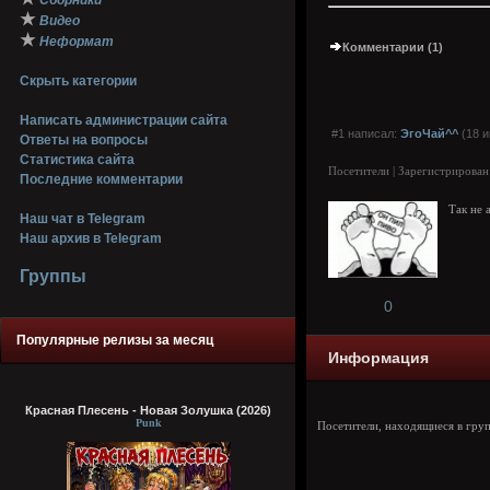
Сборники
★
Видео
★
Неформат
Комментарии (1)
Скрыть категории
Написать администрации сайта
#1 написал:
ЭгоЧай^^
(18 и
Ответы на вопросы
Статистика сайта
Посетители | Зарегистрирован
Последние комментарии
Так не 
Наш чат в Telegram
Наш архив в Telegram
Группы
0
Популярные релизы за месяц
Информация
Красная Плесень - Новая Золушка (2026)
Punk
Посетители, находящиеся в гру