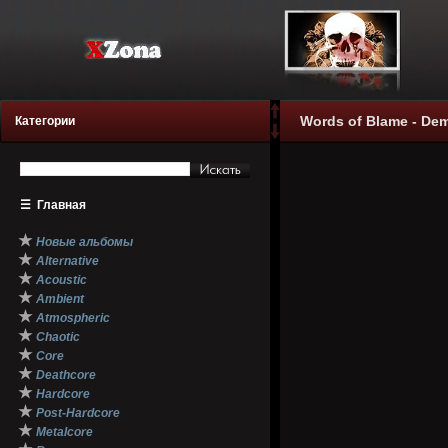
Words of Blame - Dem
Категории
☰
Главная
★
Новые альбомы
★
Alternative
★
Acoustic
★
Ambient
★
Atmospheric
★
Chaotic
★
Core
★
Deathcore
★
Hardcore
★
Post-Hardcore
★
Metalcore