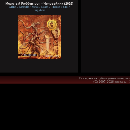
Молотый Риббентроп - Человейник (2026)
Grind / Melodic / Metal / Death / Thrash / СНГ/
Зарубеж
Все права на публикуемые материал
(С) 2007-2026 xzona.su -