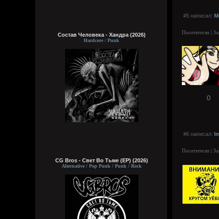
#5 написал:
M
Посетители | З
Состав Человека - Хандра (2026)
Hardcore / Punk
0
#6 написал:
I
Посетители | З
CG Bros - Свет Во Тьме (EP) (2026)
Alternative / Pop Punk / Punk / Rock