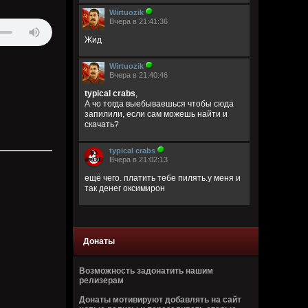
Wirtuozik
Вчера в 21:41:36
Жид
Wirtuozik
Вчера в 21:40:46
typical crabs
,
А чо тогда выебываешься чтобы сюда
запилили, если сам можешь найти и
скачать?
typical crabs
Вчера в 21:02:13
ещё чего. платить тебе пилять.у меня и
так денег оксимирон
typical crabs
Вчера в 21:01:05
Донаты
Wirtuozik
,
пфф.я в тырнете торрент сцапаю
Возможность задонатить нашим
Brenton Trollant
релизерам
Вчера в 19:54:22
Донаты мотивируют добавлять на сайт
krromanka
,