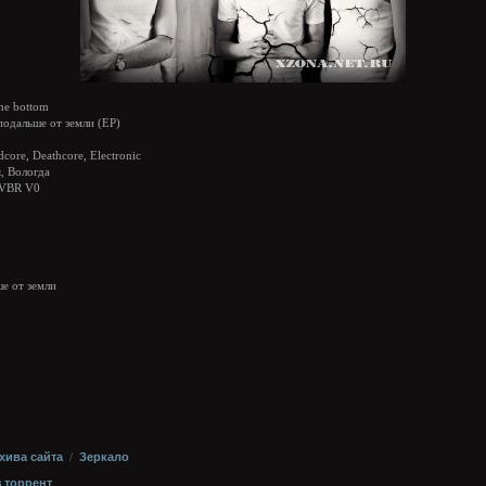
he bottom
одальше от земли (EP)
dcore, Deathcore, Electronic
, Вологда
VBR V0
ше от земли
хива сайта
/
Зеркало
з торрент