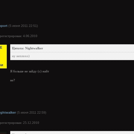
mport
(5 июня 2011 22:51)
арегистрирован: 4.06.2010
Цитата: Nightwalker
ну неплохо)
Я больше не зайду (с) найт
не?
ightwalker
(5 июня 2011 22:59)
арегистрирован: 25.12.2010