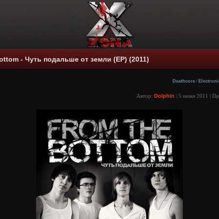
ottom - Чуть подальше от земли (EP) (2011)
Deathcore
/
Electroni
Автор:
Dolphin
| 5 июня 2011 | П