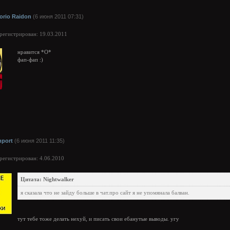
orio Raidon
(6 июня 2011 07:31)
арегистрирован: 19.03.2011
нравится *О*
фап-фап :)
mport
(6 июня 2011 11:35)
арегистрирован: 4.06.2010
Цитата: Nightwalker
я сказала что не зайду больше в чат.про сайт я не упомянала балван.
тут тебе тоже делать нехуй, и писать свои ебанутые выводы. угу