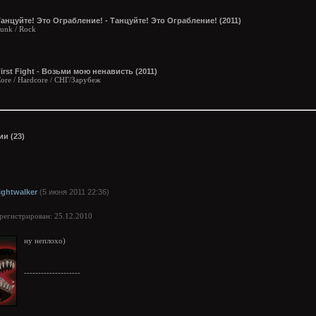
анцуйте! Это Ограбление! - Танцуйте! Это Ограбление! (2011)
unk / Rock
irst Fight - Возьми мою ненависть (2011)
ore / Hardcore / СНГ/Зарубеж
и (23)
ightwalker
(5 июня 2011 22:36)
арегистрирован: 25.12.2010
ну неплохо)
--------------------