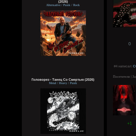
(2026)
Alternative / Punk / Rock
0
#4 написал:
C
Посетители | З
Головорез - Tанец Со Смертью (2026)
Metal / Heavy / Punk
+1