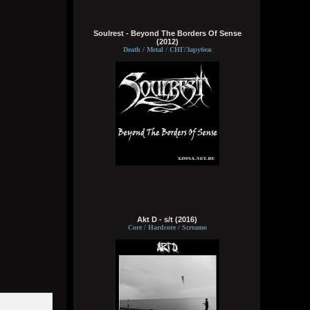
Wirtuozik
Soulrest - Beyond The Borders Of Sense
4 августа 2026
(2012)
Death / Metal / СНГ/Зарубеж
хочу в казахстан
Wirtuozik
4 августа 2026
Кукуня
,
Иди на хуй, не читай
Кукуня
4 августа 2026
это уебище набор тем не меняет, спать,
сиги, водка, копротемы. ограниченный
просто скуф типикал.
Wirtuozik
Akt D - s/t (2016)
4 августа 2026
Core / Hardcore / Screamo
Еще день так быстро проходит, только
проснулся и уже вечер, а там и ночь
сразу, спать вновь надо
Wirtuozik
4 августа 2026