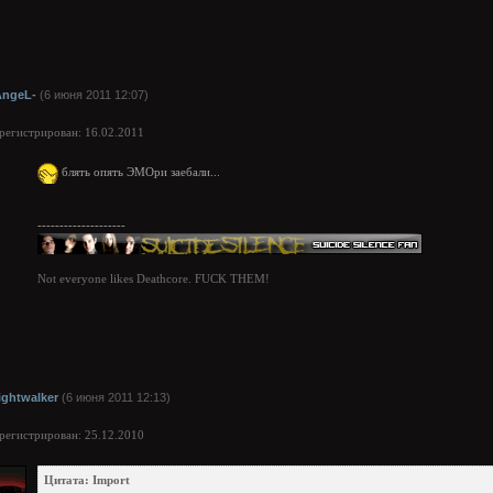
AngeL-
(6 июня 2011 12:07)
арегистрирован: 16.02.2011
блять опять ЭМОри заебали...
--------------------
Not everyone likes Deathcore. FUCK THEM!
ightwalker
(6 июня 2011 12:13)
арегистрирован: 25.12.2010
Цитата: Import