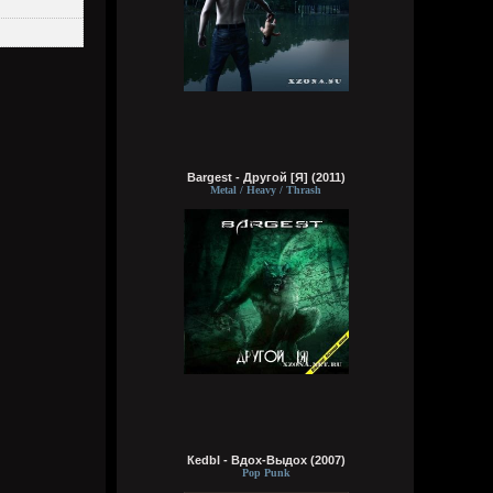
Чистичистичистичистичисти. Вот как
надо чистить
Wirtuozik
4 августа 2026
Bestial
4 августа 2026
Bargest - Другой [Я] (2011)
Metal / Heavy / Thrash
Трубоворот
4 августа 2026
бэтман стал марионетом, супермэн
подсел на криптонит; Пахома мучили
минетом, из под досок он торчит
Ёжкин кот из Лукоморья в сапогах
престижный чёрт, кормит повар тухлым
мясом весь Потёмкин пароход
Кеdbl - Вдох-Выдох (2007)
Wirtuozik
Pop Punk
4 августа 2026