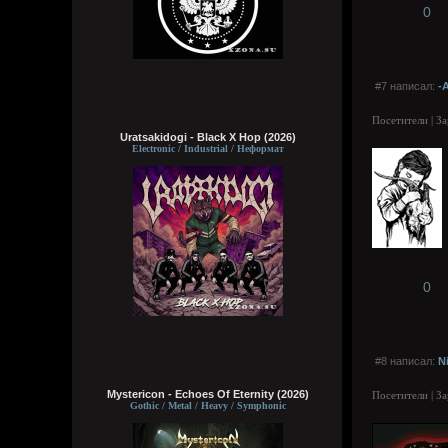
0
#7 написал:
-
Посетители | З
Uratsakidogi - Black X Hop (2026)
Electronic / Industrial / Неформат
0
#8 написал:
N
Mystericon - Echoes Of Eternity (2026)
Посетители | З
Gothic / Metal / Heavy / Symphonic