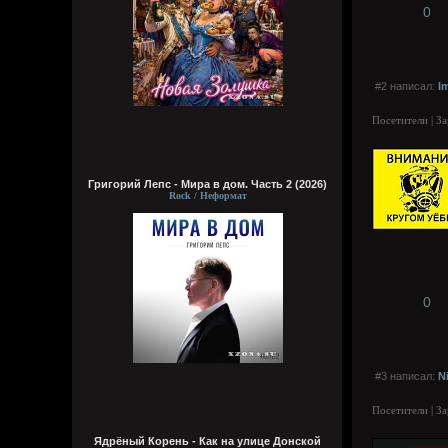
0
#2 написал:
I
Посетители | З
Григорий Лепс - Мира в дом. Часть 2 (2026)
Rock / Неформат
0
#3 написал:
N
Посетители | З
Ядрёный Корень - Как на улице Донской