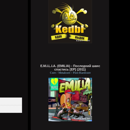
Было бы авто, я хотя бы тут на рыбалку,
охоту по грибы ездил. Утки нынче в
каждой луже. Ркжо есть, патроны есть,
удочек, лесок и прочее хуйни тоже дохуя
у меня, закидушек надо бы понаделать,
но это потом, сейчас то хули толку
Wirtuozik
4 августа 2026
Буду дальше сериал смотреть. Хуй на
вас. Водку я ныче не пью. Хули еще
делать, тем более без денег, жду звонка
по работе. Было бы много денег, я бы на
E.M.I.L.I.A. (EMILIA) - Последний шанс
авто путешествовал по стране и
спастись [EP] (2011)
странам снг, но мечтать не вредно
Core / Metalcore / Post-Hardcore
Заработаю, куплю ноут игровой, а то
играть на телефоне уже не во что, да и
не то. Буду тянкой бегать анимешной и
всем пизды давать, как и мечтал
Wirtuozik
4 августа 2026
Кукуня
,
Ой бля. Покажи свой широкий кругозор и
свои интересы) помимо эмодрисни, пива
литрами за вечер и задротства в
компьюхтер