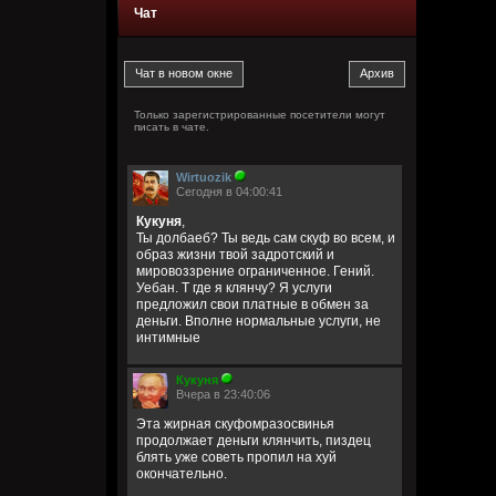
Чат
Только зарегистрированные посетители могут
писать в чате.
Wirtuozik
Сегодня в 04:00:41
Кукуня
,
Ты долбаеб? Ты ведь сам скуф во всем, и
образ жизни твой задротский и
мировоззрение ограниченное. Гений.
Уебан. Т где я клянчу? Я услуги
предложил свои платные в обмен за
деньги. Вполне нормальные услуги, не
интимные
Кукуня
Вчера в 23:40:06
Эта жирная скуфомразосвинья
продолжает деньги клянчить, пиздец
блять уже советь пропил на хуй
окончательно.