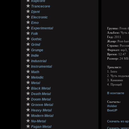
★
Rapcore
★
Trancecore
★
Djent
★
Electronic
★
Emo
★
Experimental
Группа:
From t
★
Альбом:
Чуть п
Folk
Год:
2011
★
Gothic
Жанр:
Post-har
★
Grind
Страна:
Россия
★
Grunge
Формат:
mp3, 
★
Время:
12:47
Indie
Размер:
24 МБ
★
Industrial
★
Instrumental
Треклист:
★
Math
1. Intro
2. Чуть подаль
★
Melodic
3. Камнями
★
Metal
4. Прощай
★
Black Metal
★
В контакте
Death Metal
★
Doom Metal
Скачать:
★
Groove Metal
ifolder
★
Heavy Metal
BeeUP
★
Modern Metal
★
Nu-Metal
Скачать из ар
★
Pagan Metal
Скачать чере