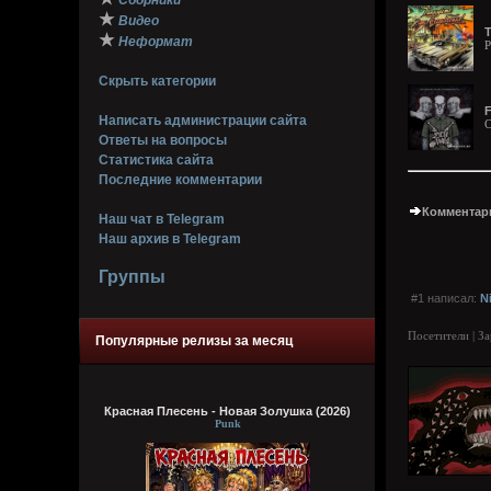
Сборники
★
Видео
Т
★
Неформат
P
Скрыть категории
F
Написать администрации сайта
C
Ответы на вопросы
Статистика сайта
Последние комментарии
Комментари
Наш чат в Telegram
Наш архив в Telegram
Группы
#1 написал:
N
Посетители | З
Популярные релизы за месяц
Красная Плесень - Новая Золушка (2026)
Punk