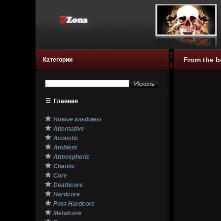
From the b
Категории
☰
Главная
★
Новые альбомы
★
Alternative
★
Acoustic
★
Ambient
★
Atmospheric
★
Chaotic
★
Core
★
Deathcore
★
Hardcore
★
Post-Hardcore
★
Metalcore