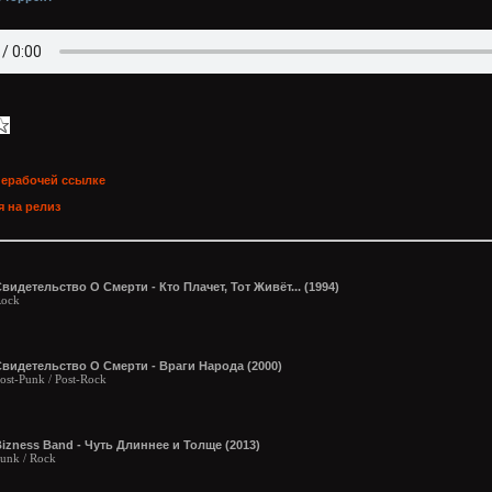
нерабочей ссылке
 на релиз
видетельство О Смерти - Кто Плачет, Тот Живёт... (1994)
ock
видетельство О Смерти - Враги Народа (2000)
ost-Punk / Post-Rock
izness Band - Чуть Длиннее и Толще (2013)
unk / Rock