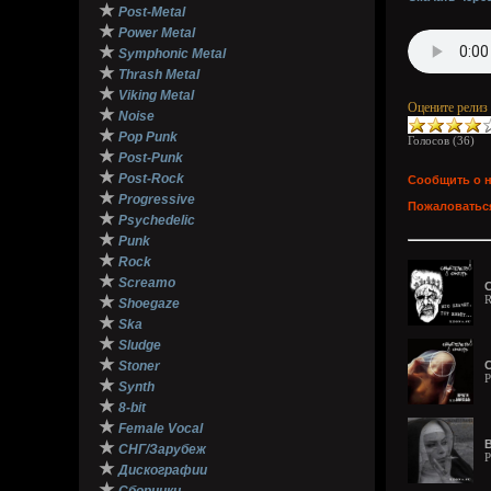
★
Post-Metal
★
Power Metal
★
Symphonic Metal
★
Thrash Metal
★
Viking Metal
Оцените релиз
★
Noise
★
Pop Punk
Голосов (
36
)
★
Post-Punk
★
Post-Rock
Сообщить о 
★
Progressive
Пожаловаться
★
Psychedelic
★
Punk
★
Rock
★
Screamo
С
★
R
Shoegaze
★
Ska
★
Sludge
★
Stoner
С
P
★
Synth
★
8-bit
★
Female Vocal
B
★
СНГ/Зарубеж
P
★
Дискографии
★