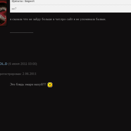
Цитата: Import
не?
я сказала что не зайду больше в чат.про сайт я не упомянала балван.
--------------------
OL.D
(6 июня 2011 03:00)
арегистрирован: 2.06.2011
Это блядь эмари нахуй!!!