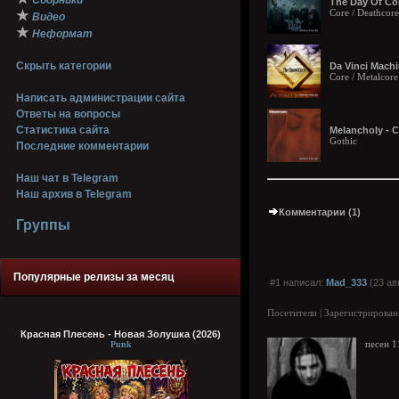
Сборники
The Day Of Con
Core / Deathcore
★
Видео
★
Неформат
Скрыть категории
Da Vinci Machi
Core / Metalcore
Написать администрации сайта
Ответы на вопросы
Статистика сайта
Melancholy - C
Gothic
Последние комментарии
Наш чат в Telegram
Наш архив в Telegram
Комментарии (1)
Группы
Популярные релизы за месяц
#1 написал:
Mad_333
(23 ав
Посетители | Зарегистрирован
Красная Плесень - Новая Золушка (2026)
Punk
песен 1