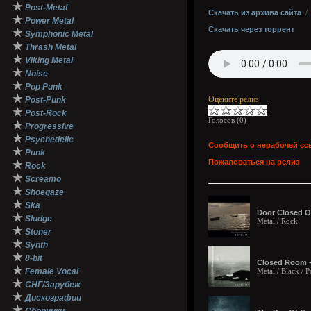
★
Post-Metal
Скачать из архива сайта
★
Power Metal
Скачать через торрент
★
Symphonic Metal
★
Thrash Metal
★
Viking Metal
★
Noise
★
Pop Punk
★
Оцените релиз
Post-Punk
★
Post-Rock
Голосов (
0
)
★
Progressive
★
Psychedelic
Сообщить о нерабочей сс
★
Punk
Пожаловаться на релиз
★
Rock
★
Screamo
★
Shoegaze
★
Ska
Door Closed O
★
Sludge
Metal / Rock
★
Stoner
★
Synth
★
8-bit
Closed Room -
★
Female Vocal
Metal / Black /
★
СНГ/Зарубеж
★
Дискографии
★