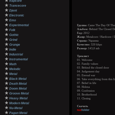
★
Rapcore
★
Trancecore
★
Djent
★
Electronic
★
Emo
★
Experimental
Группа:
Came The Day Of The 
★
Альбом:
Behind The Closed D
Folk
Год:
2012
★
Gothic
Жанр:
Metalcore / Hardcore / 
★
Grind
Страна:
Украина
★
Grunge
Качество:
320 kbps
★
Размер:
143,0 mb
Indie
★
Industrial
Треклист
★
Instrumental
01. Welcome
★
Math
02. Family values
03. Behind the closed door
★
Melodic
04. Judgement day
★
Metal
05. Eternal war
★
Black Metal
06. Take everything from this li
★
07. Belief in life
Death Metal
08. Helena
★
Doom Metal
09. Confession
★
Groove Metal
10. Brotherhood
★
Heavy Metal
11. Closing
★
Modern Metal
Скачать
★
Nu-Metal
rus
folder
★
Pagan Metal