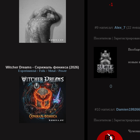
-1
#9 написал:
Alex_7
(22 янва
Посетители | Зарегистрирован
Вообще 
новым 
Witcher Dreams - Скрижаль феникса (2026)
Experimental / Folk / Metal / Power
0
#10 написал:
Damien199266
Посетители | Зарегистрирован
Чумова