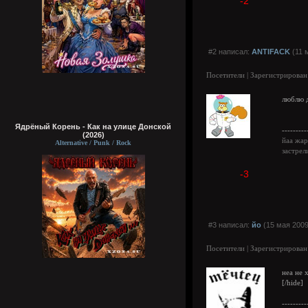
-2
#2 написал:
ANTIFACK
(11 
Посетители | Зарегистрирован
люблю д
Ядрёный Корень - Как на улице Донской
---------
(2026)
йаа жар
Alternative / Punk / Rock
застрел
-3
#3 написал:
йо
(15 мая 2009
Посетители | Зарегистрирован
неа не
[/hide]
---------