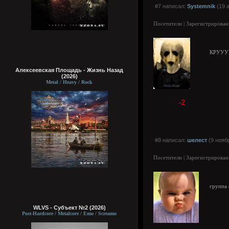
#7 написал:
Sуstemnik
(19 а
Посетители | Зарегистрирован
КРУУ
Алексеевская Площадь - Жизнь Назад
(2026)
Metal / Heavy / Rock
-2
#8 написал:
шелест
(9 нояб
Посетители | Зарегистрирован
группа
WLVS - Субъект №2 (2026)
Post-Hardcore / Metalcore / Emo / Screamo