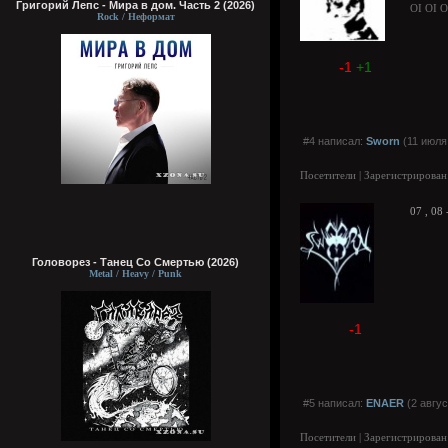
Григорий Лепс - Мира в дом. Часть 2 (2026)
OI OI O
Rock / Неформат
-1
+1
#4 написал:
Sworn
(11 июля
Посетители | Зарегистрирован
07 , 08
Головорез - Tанец Со Смертью (2026)
Metal / Heavy / Punk
-1
#5 написал:
ENAER
(2 авгус
Посетители | Зарегистрирован