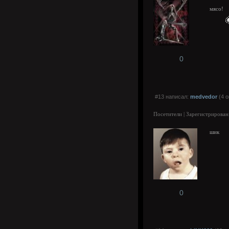
мясо!
0
#13 написал:
medvedor
(4 о
Посетители | Зарегистрирован
шик
0