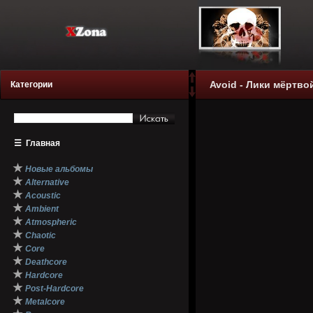
Avoid - Лики мёртво
Категории
☰
Главная
★
Новые альбомы
★
Alternative
★
Acoustic
★
Ambient
★
Atmospheric
★
Chaotic
★
Core
★
Deathcore
★
Hardcore
★
Post-Hardcore
★
Metalcore