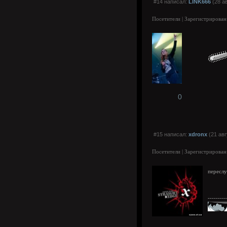
#14 написал:
LINK666
(28 ав
Посетители | Зарегистрирован
0
#15 написал:
xdronx
(21 авг
Посетители | Зарегистрирован
переслу
---------