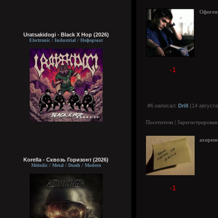
Офиген
Uratsakidogi - Black X Hop (2026)
Electronic / Industrial / Неформат
-1
#6 написал:
Drill
(14 августа
Посетители | Зарегистрирован
ахиренн
Korella - Сквозь Горизонт (2026)
Melodic / Metal / Death / Modern
-1