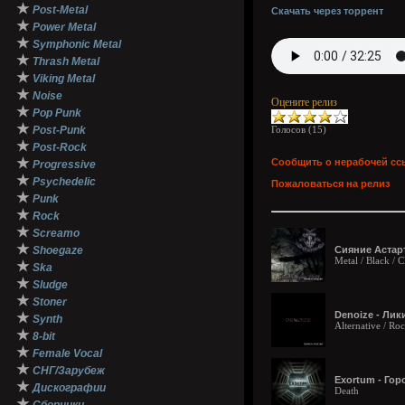
★
Post-Metal
Скачать через торрент
★
Power Metal
★
Symphonic Metal
★
Thrash Metal
★
Viking Metal
★
Noise
Оцените релиз
★
Pop Punk
★
Post-Punk
Голосов (
15
)
★
Post-Rock
★
Сообщить о нерабочей сс
Progressive
★
Psychedelic
Пожаловаться на релиз
★
Punk
★
Rock
★
Screamo
★
Shoegaze
Сияние Астарт
Metal / Black /
★
Ska
★
Sludge
★
Stoner
Denoize - Лики
★
Synth
Alternative / Ro
★
8-bit
★
Female Vocal
★
СНГ/Зарубеж
Exortum - Гор
★
Дискографии
Death
★