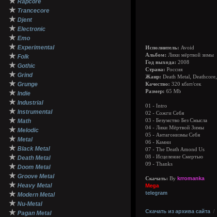
★
Rapcore
★
Trancecore
★
Djent
★
Electronic
★
Emo
★
Experimental
Исполнитель:
Avoid
★
Альбом:
Лики мёртвой зимы
Folk
Год выхода:
2008
★
Gothic
Страна:
Россия
★
Grind
Жанр:
Death Metal, Deathcore,
★
Grunge
Качество:
320 кбит/сек
★
Размер:
65 Mb
Indie
★
Industrial
01 - Intro
★
Instrumental
02 - Сожги Cебя
★
Math
03 - Безумство Без Смысла
04 - Лики Мёртвой Зимы
★
Melodic
05 - Антагонизмы Себя
★
Metal
06 - Камни
★
Black Metal
07 - The Death Amond Us
★
08 - Исцеление Смертью
Death Metal
09 - Thanks
★
Doom Metal
★
Groove Metal
krromanka
Скачать:
By
★
Heavy Metal
Mega
★
telegram
Modern Metal
★
Nu-Metal
★
Скачать из архива сайта
Pagan Metal