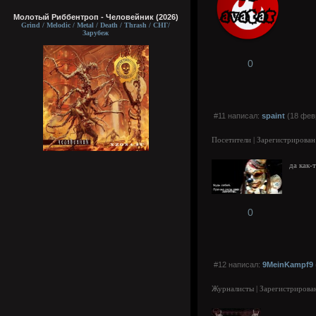
Молотый Риббентроп - Человейник (2026)
Grind / Melodic / Metal / Death / Thrash / СНГ/
Зарубеж
0
#11 написал:
spaint
(18 фев
Посетители | Зарегистрирован
да как-
0
#12 написал:
9MeinKampf9
Журналисты | Зарегистрирован