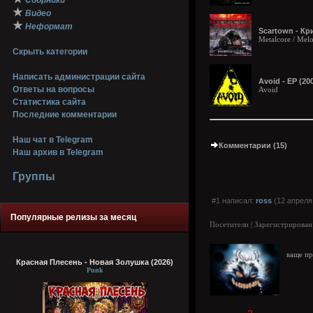
Сборники
★
Видео
★
Неформат
Scartown - Кр
Metalcore / Melo
Скрыть категории
Написать администрации сайта
Avoid - EP (20
Ответы на вопросы
Avoid
Статистика сайта
Последние комментарии
Наш чат в Telegram
Комментарии (15)
Наш архив в Telegram
Группы
#1 написал:
ross
(12 апреля 
Популярные релизы за месяц
Посетители | Зарегистрирован
ваще п
Красная Плесень - Новая Золушка (2026)
Punk