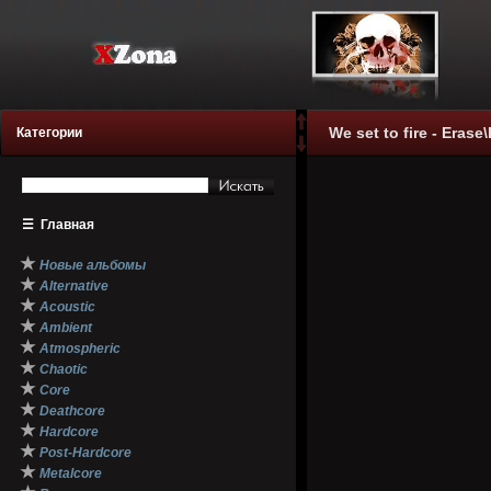
We set to fire - Erase
Категории
☰
Главная
★
Новые альбомы
★
Alternative
★
Acoustic
★
Ambient
★
Atmospheric
★
Chaotic
★
Core
★
Deathcore
★
Hardcore
★
Post-Hardcore
★
Metalcore