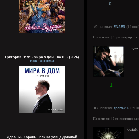
0
#2 написал:
ENAER
(14 нояб
Посетители | Зарегистрирован
Пойдет н
Григорий Лепс - Мира в дом. Часть 2 (2026)
Rock / Неформат
+1
#3 написал:
spartak9
(1 янв
Посетители | Зарегистрирован
Сойдёт.
Ядрёный Корень - Как на улице Донской