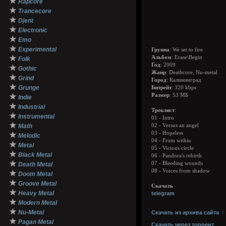
★
Rapcore
★
Trancecore
★
Djent
★
Electronic
★
Emo
★
Experimental
Группа
: We set to fire
★
Альбом
: Erase\Begin
Folk
Год
: 2009
★
Gothic
Жанр
: Deathcore, Nu-metal
★
Grind
Город
: Калининград
★
Grunge
Битрейт
: 320 kbps
★
Размер
: 53 МБ
Indie
★
Industrial
Треклист
:
★
Instrumental
01 - Intro
★
Math
02 - Versus an angel
03 - Hopeless
★
Melodic
04 - From within
★
Metal
05 - Vicious circle
★
Black Metal
06 - Pandora's rebirth
★
07 - Bleeding wounds
Death Metal
08 - Voices from shadow
★
Doom Metal
★
Groove Metal
Скачать
★
Heavy Metal
telegram
★
Modern Metal
★
Nu-Metal
Скачать из архива сайта
★
Pagan Metal
Скачать через торрент