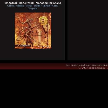
Молотый Риббентроп - Человейник (2026)
Grind / Melodic / Metal / Death / Thrash / СНГ/
Зарубеж
Все права на публикуемые материал
(С) 2007-2026 xzona.su -