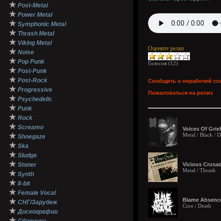
★
Post-Metal
★
Power Metal
★
Symphonic Metal
★
Thrash Metal
★
Viking Metal
Оцените релиз
★
Noise
★
Pop Punk
Голосов (
12
)
★
Post-Punk
★
Post-Rock
Сообщить о нерабочей сс
★
Progressive
Пожаловаться на релиз
★
Psychedelic
★
Punk
★
Rock
★
Screamo
Voices Of Grie
★
Metal / Black /
Shoegaze
★
Ska
★
Sludge
★
Stoner
Vicious Crusa
Metal / Thrash
★
Synth
★
8-bit
★
Female Vocal
Blame Absence 
★
СНГ/Зарубеж
Core / Death
★
Дискографии
★