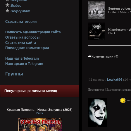
Сборники
★
Видео
Septem voices 
★
Неформат
Gothic / Metal 
Скрыть категории
Klandestyn - 
Написать администрации сайта
Black
Ответы на вопросы
Статистика сайта
Последние комментарии
Комментарии (4)
Наш чат в Telegram
Наш архив в Telegram
Группы
#1 написал:
Lewka696
(14 н
Посетители | Зарегистрирован
Популярные релизы за месяц
нео
Красная Плесень - Новая Золушка (2026)
Punk