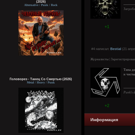
(2026)
---------
Alternative / Punk / Rock
Загроб
+1
#4 написал:
Bestial
(21 апре
Журналисты | Зарегистрирован
Типа до
и чисты
Головорез - Tанец Со Смертью (2026)
Metal / Heavy / Punk
---------
Punk's d
+2
Информация