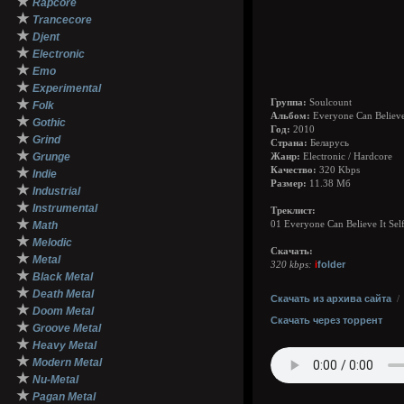
★
Rapcore
★
Trancecore
★
Djent
★
Electronic
★
Emo
★
Experimental
★
Группа:
Soulcount
Folk
Альбом:
Everyone Can Believe 
★
Gothic
Год:
2010
★
Grind
Страна:
Беларусь
★
Grunge
Жанр:
Electronic / Hardcore
★
Качество:
320 Kbps
Indie
Размер:
11.38 Мб
★
Industrial
★
Instrumental
Треклист:
★
Math
01 Everyone Can Believe It Sel
★
Melodic
Скачать:
★
Metal
i
folder
320 kbps:
★
Black Metal
★
Death Metal
Скачать из архива сайта
★
Doom Metal
Скачать через торрент
★
Groove Metal
★
Heavy Metal
★
Modern Metal
★
Nu-Metal
★
Pagan Metal