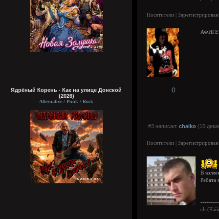
Посетители | Зарегистрирован
АФИГЕ
0
Ядрёный Корень - Как на улице Донской
(2026)
Alternative / Punk / Rock
#3 написал:
chaiko
(15 дека
Посетители | Зарегистрирован
В колле
Ребята 
---------
ch (Чай