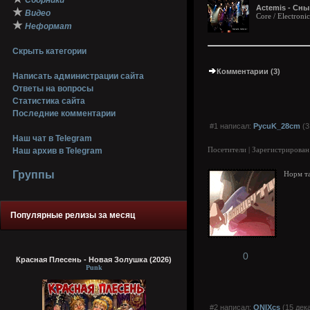
Сборники
Actemis - Сны 
★
Видео
Core / Electronic
★
Неформат
Скрыть категории
Комментарии (3)
Написать администрации сайта
Ответы на вопросы
Статистика сайта
Последние комментарии
#1 написал:
PycuK_28cm
(3
Наш чат в Telegram
Посетители | Зарегистрирован
Наш архив в Telegram
Группы
Норм та
Популярные релизы за месяц
0
Красная Плесень - Новая Золушка (2026)
Punk
#2 написал:
ONIXcs
(15 дек