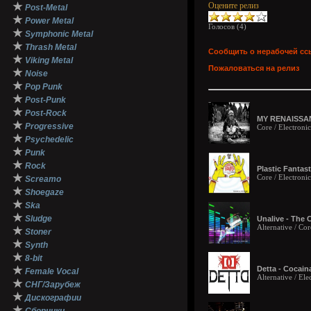
★
Оцените релиз
Post-Metal
★
Power Metal
Голосов (
4
)
★
Symphonic Metal
★
Thrash Metal
Сообщить о нерабочей сс
★
Viking Metal
Пожаловаться на релиз
★
Noise
★
Pop Punk
★
Post-Punk
★
Post-Rock
MY RENAISSANC
★
Progressive
Core / Electroni
★
Psychedelic
★
Punk
★
Rock
Plastic Fantast
★
Core / Electroni
Screamo
★
Shoegaze
★
Ska
★
Sludge
Unalive - The 
Alternative / Cor
★
Stoner
★
Synth
★
8-bit
★
Detta - Cocaina
Female Vocal
Alternative / Elec
★
СНГ/Зарубеж
★
Дискографии
★