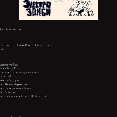
P & Электрозомби
я
nk Hardcore / Noisy Punk / Hardcore Punk
kbps
бщество уёбков
де из Pussy Riot
ам нужна иголка и кусок фольги
дохни Всё
убью тебя , сука
би - Живая Мертвечина
и - Неподчинение Говну
и - Разборка
и - Улицы для рабочих (ПТВП cover)