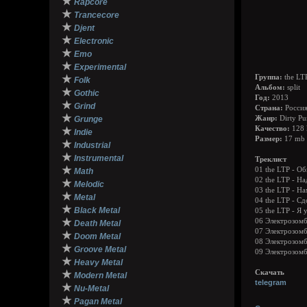
★
Rapcore
★
Trancecore
★
Djent
★
Electronic
★
Emo
★
Experimental
★
Группа:
the LT
Folk
Альбом:
split
★
Gothic
Год:
2013
★
Grind
Страна:
Росси
★
Grunge
Жанр:
Dirty Pu
Качество:
128 
★
Indie
Размер:
17 mb
★
Industrial
★
Instrumental
Треклист
★
01 the LTP - O
Math
02 the LTP - На
★
Melodic
03 the LTP - Н
★
Metal
04 the LTP - С
★
Black Metal
05 the LTP - Я 
★
06 Электрозом
Death Metal
07 Электрозомб
★
Doom Metal
08 Электрозомб
★
Groove Metal
09 Электрозомб
★
Heavy Metal
★
Скачать
Modern Metal
telegram
★
Nu-Metal
★
Pagan Metal