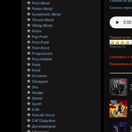
Скачать из ар
★
Post-Metal
★
Скачать чере
Power Metal
★
Symphonic Metal
★
Thrash Metal
★
Viking Metal
★
Noise
★
Pop Punk
Оцените релиз
★
Post-Punk
Голосов (
1
)
★
Post-Rock
★
Progressive
Сообщить о 
★
Psychedelic
★
Пожаловаться
Punk
★
Rock
★
Screamo
★
Shoegaze
★
Ska
P
★
Sludge
★
Stoner
★
Synth
Э
★
8-bit
P
★
Female Vocal
★
СНГ/Зарубеж
★
Дискографии
★
P