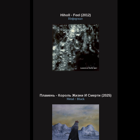
Wirtuozik
Hiholl - Feel (2012)
Вчера в 16:15:56
Неформат
А вы знали что Кадышевой 67 лет?
Странно, в моем детстве я думал ей
столько же. Получается она и не стареет
даже, ей все время 60
Кукуня
Вчера в 16:15:29
Пламень - Король Жизни И Смерти (2025)
Wirtuozik
Metal / Black
Вчера в 16:15:10
А я вовсе не колдунья,
Я любила и люблю.
Это мне судьба послала
Грешную любовь мою.
Не судите строго, люди,
Пожалей меня, родня,
Видно, в жизни суждено мне