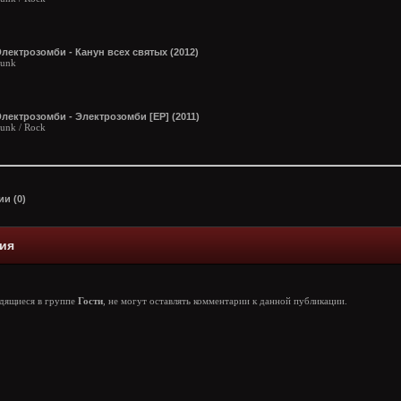
лектрозомби - Канун всех святых (2012)
unk
лектрозомби - Электрозомби [ЕР] (2011)
unk / Rock
и (0)
ия
одящиеся в группе
Гости
, не могут оставлять комментарии к данной публикации.