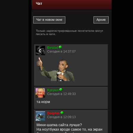
Чат
Только зарегистрированные посетители могут
писать в чате.
Bestial
Сегодня в 14:37:07
Кукуня
Сегодня в 12:49:33
та норм
Dolphin
Сегодня в 12:09:13
Мини-шапка сайта лучше?
На ноутбуках вроде самое то, на экран