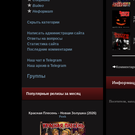
Сборники
★
Видео
★
Неформат
Э
P
Скрыть категории
Написать администрации сайта
Ответы на вопросы
Э
P
Статистика сайта
Последние комментарии
Наш чат в Telegram
Наш архив в Telegram
Комментари
Группы
Информац
Популярные релизы за месяц
Посетители, нах
Красная Плесень - Новая Золушка (2026)
Punk