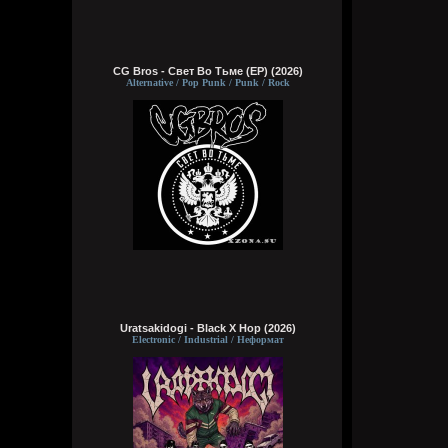
CG Bros - Свет Во Тьме (EP) (2026)
Alternative / Pop Punk / Punk / Rock
Uratsakidogi - Black X Hop (2026)
Electronic / Industrial / Неформат