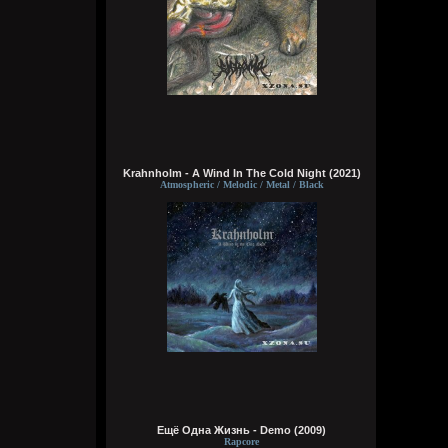
получил знания ко всему, либо чтобы
мозг что-то типа ии из гугла ловил с
ответами на любые поставленные мной
вопросы
Wirtuozik
Вчера в 20:39:10
А я чужой земля смотрю. Хочу чтобы мой
разум тоже жил в теле робота. Похер на
эмоции, чувства, на их отсутствие, на то
что не смогу, есть, бухать, трахаться.
Krahnholm - A Wind In The Cold Night (2021)
Зато можно мыслить хрен знает сколько,
Atmospheric / Melodic / Metal / Black
пока батарея не сдохнет, но и тут могут
тебя обновить, типа пока тело робота
отключается, разум не умирает. Почему
до сих пор не создали такую хуйню?
Приходится недолго жить и умирать
Bestial
Вчера в 20:36:12
чё там?
typical crabs
Вчера в 18:03:33
вот шок и оксимирон ахуееный батл.
сразу понял чьих рук дело. аббалбиск и
Ещё Одна Жизнь - Demo (2009)
Rapcore
ххос