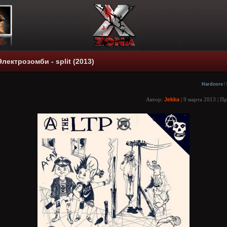
Электрозомби - split (2013)
Hardcore
/
Автор:
Jekka
| 9 марта 2013 | П