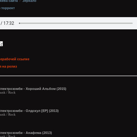
хива сайта
/
Зеркало
з торрент
нерабочей ссылке
 на релиз
Электрозомби - Хороший Альбом (2015)
unk / Rock
лектрозомби - Олдскул [ЕР] (2013)
unk / Rock
Электрозомби - Анафема (2013)
unk / Rock