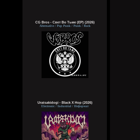
CG Bros - Свет Во Тьме (EP) (2026)
Alternative / Pop Punk / Punk / Rock
Uratsakidogi - Black X Hop (2026)
Electronic / Industrial / Неформат