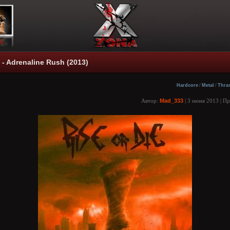
 - Adrenaline Rush (2013)
Hardcore
/
Metal
/
Thra
Автор:
Mad_333
| 3 июня 2013 | П