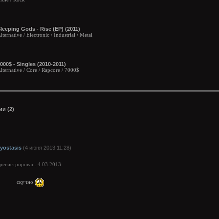
leeping Gods - Rise (EP) (2011)
lternative / Electronic / Industrial / Metal
000$ - Singles (2010-2011)
lternative / Core / Rapcore / 7000$
и (2)
ryostasis
(4 июня 2013 11:28)
арегистрирован: 4.03.2013
скучно