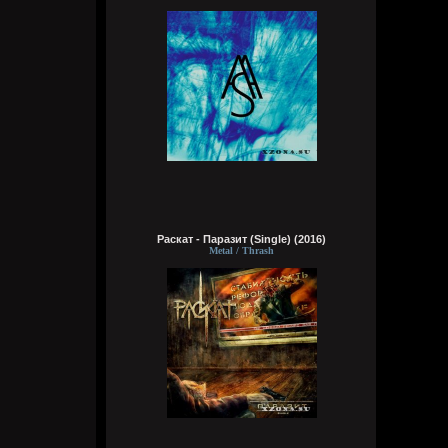
Dolphin
Вчера в 12:09:13
Мини-шапка сайта лучше?
На ноутбуках вроде самое то, на экран
больше полезной инфы влазиет.
Wirtuozik
Вчера в 05:48:09
В вк есть такая группа Еретик. Во хуйня
ии-шная
Wirtuozik
Вчера в 05:47:17
Раскат - Паразит (Single) (2016)
Metal / Thrash
Wirtuozik
Вчера в 05:47:02