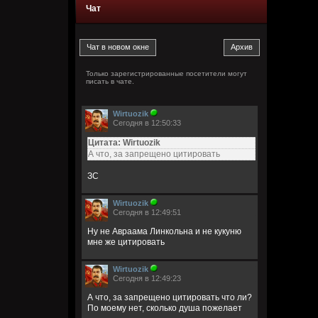
Чат
Только зарегистрированные посетители могут
писать в чате.
Wirtuozik
Сегодня в 12:50:33
Цитата: Wirtuozik
А что, за запрещено цитировать
ЗС
Wirtuozik
Сегодня в 12:49:51
Ну не Авраама Линкольна и не кукуню
мне же цитировать
Wirtuozik
Сегодня в 12:49:23
А что, за запрещено цитировать что ли?
По моему нет, сколько душа пожелает