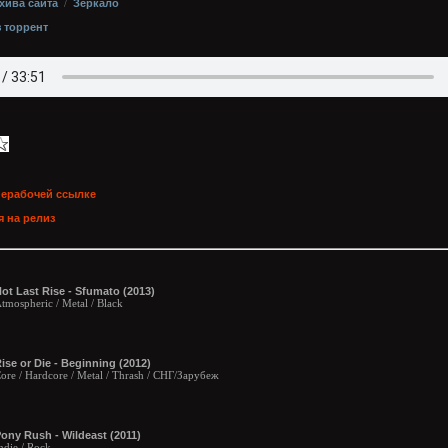
хива сайта
/
Зеркало
з торрент
нерабочей ссылке
 на релиз
ot Last Rise - Sfumato (2013)
tmospheric / Metal / Black
ise or Die - Beginning (2012)
ore / Hardcore / Metal / Thrash / СНГ/Зарубеж
ony Rush - Wildeast (2011)
ndie / Rock