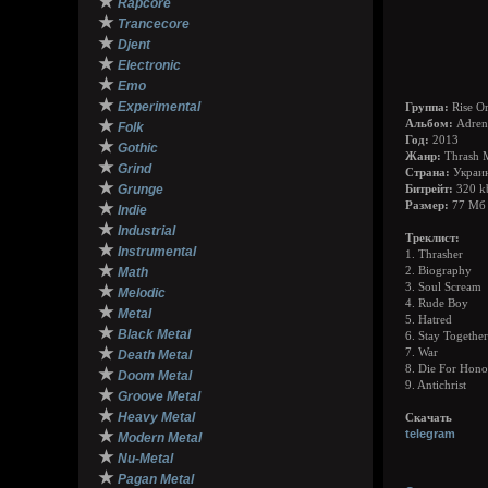
★
Rapcore
★
Trancecore
★
Djent
★
Electronic
★
Emo
★
Experimental
Группа:
Rise Or
★
Альбом:
Adrena
Folk
Год:
2013
★
Gothic
Жанр:
Thrash M
★
Grind
Страна:
Украи
★
Grunge
Битрейт:
320 k
★
Размер:
77 Мб
Indie
★
Industrial
Треклист:
★
Instrumental
1. Thrasher
★
Math
2. Biography
3. Soul Scream
★
Melodic
4. Rude Boy
★
Metal
5. Hatred
★
Black Metal
6. Stay Together
★
7. War
Death Metal
8. Die For Hono
★
Doom Metal
9. Antichrist
★
Groove Metal
★
Heavy Metal
Скачать
★
telegram
Modern Metal
★
Nu-Metal
★
Pagan Metal