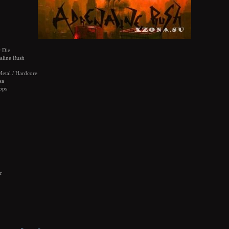
 Die
line Rush
etal / Hardcore
на
bps
r