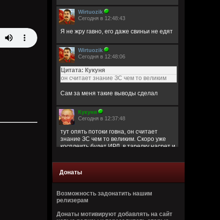
Wirtuozik
Сегодня в 12:48:43
Я не жру гавно, его даже свиньи не едят
Wirtuozik
Сегодня в 12:48:06
Цитата: Кукуня
он считает знание ЗС чем то великим
Сам за меня такие выводы сделал
Кукуня
Сегодня в 12:37:48
тут опять потоки говна, он считает
знание ЗС чем то великим. Скоро уже
косплеить будет ИРЛ, в тарелку насрет и
жрать будет.
Донаты
Wirtuozik
Сегодня в 12:18:32
Ну не заставят же они меня съесть
Возможность задонатить нашим
релизерам
Wirtuozik
Донаты мотивируют добавлять на сайт
Сегодня в 12:17:59