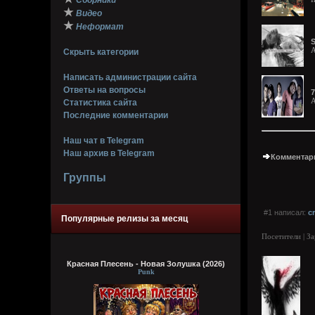
Сборники
★
Видео
★
Неформат
S
A
Скрыть категории
Написать администрации сайта
Ответы на вопросы
7
A
Статистика сайта
Последние комментарии
Наш чат в Telegram
Наш архив в Telegram
Комментари
Группы
#1 написал:
c
Популярные релизы за месяц
Посетители | З
Красная Плесень - Новая Золушка (2026)
Punk