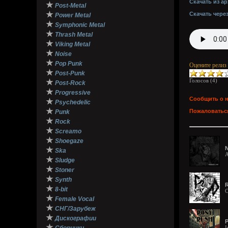
Скачать из ар
★
Post-Metal
★
Скачать чере
Power Metal
★
Symphonic Metal
★
Thrash Metal
★
Viking Metal
★
Noise
★
Pop Punk
Оцените релиз
★
Post-Punk
Голосов (
4
)
★
Post-Rock
★
Progressive
Сообщить о 
★
Psychedelic
★
Пожаловаться
Punk
★
Rock
★
Screamo
★
Shoegaze
N
★
Ska
A
★
Sludge
★
Stoner
★
Synth
R
★
8-bit
C
★
Female Vocal
★
СНГ/Зарубеж
★
Дискографии
P
★
I