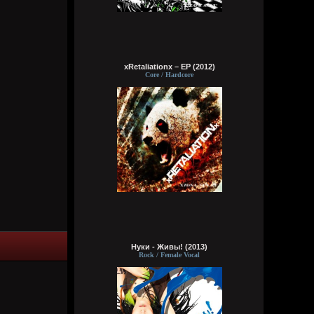
Ты можешь просто молчать нихуя не
говорить???
Wirtuozik
Сегодня в 04:11:33
xRetaliationx – EP (2012)
Были бы там одни сотрудницы красивые
Core / Hardcore
как я, без мужиков, я бы с радостью
поехал
Wirtuozik
Сегодня в 04:09:05
На острове Врангеля не хочу, там может
и тюлени лапочки. Зато полярники друг
друга в жопу ебут в холодные полярные
ночи. Ну, они чтобы согреться и не
сдохнуть от тоски, поэтому можно их
понять. Почему нельзя на метеостанции
жить бабам с мужиками, было бы весело
Wirtuozik
Сегодня в 04:06:13
Нуки - Живы! (2013)
Rock / Female Vocal
Это моя мечта жить на малонаселенном
острове, подальше от таких как я
Wirtuozik
Сегодня в 04:05:37