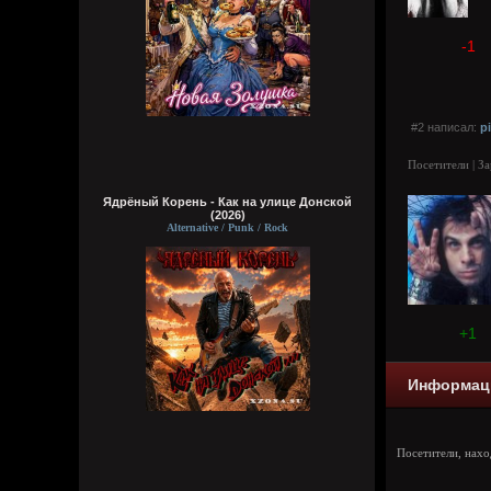
-1
#2 написал:
p
Посетители | З
Ядрёный Корень - Как на улице Донской
(2026)
Alternative / Punk / Rock
+1
Информац
Посетители, нах