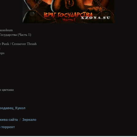
usoleum
осударства (Часть 1)
 Punk / Crossover Thrash
я
bps
и цветами
родавец_Кукол
хива сайта
/
Зеркало
з торрент