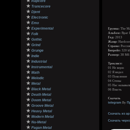
★
Rapcore
★
Trancecore
★
Djent
★
Electronic
★
Emo
★
Experimental
Группа:
The Ma
★
Альбом:
Враг Г
Folk
Год:
2013
★
Gothic
Жанр:
Hardcore
★
Grind
Страна:
Росси
★
Grunge
Битрейт:
320 k
★
Размер:
38 Мб
Indie
★
Industrial
Треклист:
★
Instrumental
01 Не верю
★
Math
02 Я видел
03 Поколение
★
Melodic
04 Стены
★
Metal
05 Нас называл
★
Black Metal
06 Власть
★
Death Metal
Скачать
★
Doom Metal
telegram
П
By
★
Groove Metal
★
Heavy Metal
Скачать из ар
★
Modern Metal
Скачать чере
★
Nu-Metal
★
Pagan Metal