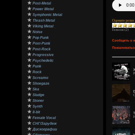
★
Post-Metal
★
Power Metal
★
Symphonic Metal
★
Thrash Metal
Оцените релиз
★
Viking Metal
Голосов (
2
)
★
Noise
★
Pop Punk
Сообщить о 
★
Post-Punk
Пожаловаться
★
Post-Rock
★
Progressive
★
Psychedelic
★
Punk
Х
★
Rock
P
★
Screamo
★
Shoegaze
★
Ska
D
★
Sludge
C
★
Stoner
★
Synth
★
8-bit
T
★
H
Female Vocal
★
СНГ/Зарубеж
★
Дискографии
★
V