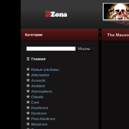
The Mausol
Категории
☰
Главная
★
Новые альбомы
★
Alternative
★
Acoustic
★
Ambient
★
Atmospheric
★
Chaotic
★
Core
★
Deathcore
★
Hardcore
★
Post-Hardcore
★
Metalcore