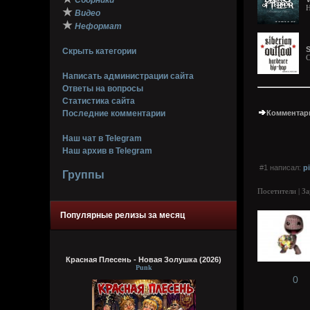
Сборники
H
★
Видео
★
Неформат
S
Скрыть категории
C
Написать администрации сайта
Ответы на вопросы
Статистика сайта
Последние комментарии
Комментари
Наш чат в Telegram
Наш архив в Telegram
#1 написал:
p
Группы
Посетители | З
Популярные релизы за месяц
Красная Плесень - Новая Золушка (2026)
Punk
0