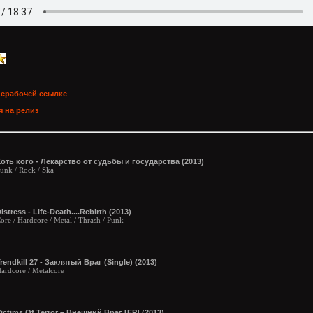
нерабочей ссылке
 на релиз
оть кого - Лекарство от судьбы и государства (2013)
unk / Rock / Ska
istress - Life-Death....Rebirth (2013)
ore / Hardcore / Metal / Thrash / Punk
rendkill 27 - Заклятый Враг (Single) (2013)
ardcore / Metalcore
ictims Of Terror – Внешний Враг [EP] (2013)