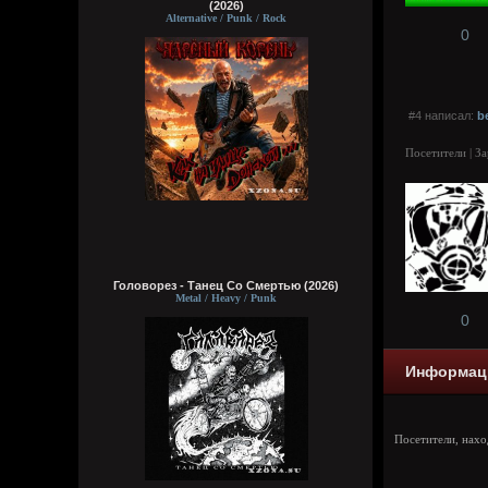
(2026)
Alternative / Punk / Rock
0
#4 написал:
b
Посетители | З
Головорез - Tанец Со Смертью (2026)
Metal / Heavy / Punk
0
Информац
Посетители, нах