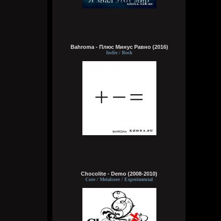
делах. панки просто бомбы
Кукуня
Вчера в 21:45:23
Bahroma - Плюс Минус Равно (2016)
Indie / Rock
Кукуня
Вчера в 21:36:44
Цитата: Wirtuozik
ещё и вместо мозга вставили мощный
компьют
ты хотел сказать в место, где должен
быть мозг
Wirtuozik
Вчера в 20:41:56
Я - робот
Chocolite - Demo (2008-2010)
Core / Metalcore / Experimental
Wirtuozik
Вчера в 20:40:37
А если бы мне ещё и вместо мозга
вставили мощный компьют, то ч бы еще и