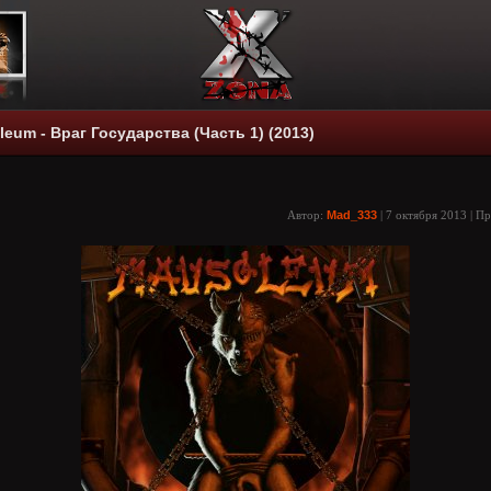
eum - Враг Государства (Часть 1) (2013)
Автор:
Mad_333
| 7 октября 2013 | П