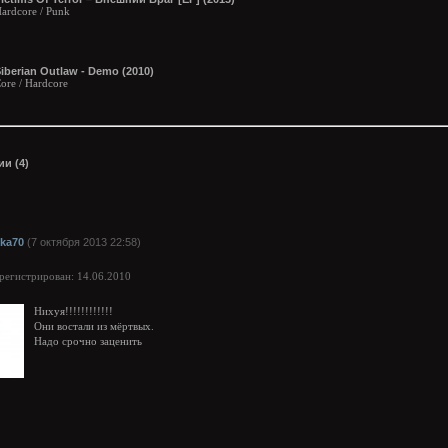
ardcore / Punk
iberian Outlaw - Demo (2010)
ore / Hardcore
и (4)
ika70
(7 октября 2013 22:58)
арегистрирован: 14.06.2010
Нихуя!!!!!!!!!!!!
Они востали из мёртвых.
Надо срочно заценить