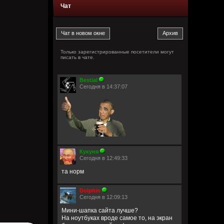
Чат
Только зарегистрированные посетители могут
писать в чате.
Bestial
Сегодня в 14:37:07
Кукуня
Сегодня в 12:49:33
та норм
Dolphin
Сегодня в 12:09:13
Мини-шапка сайта лучше?
На ноутбуках вроде самое то, на экран