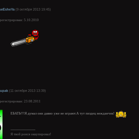
seEsheYa
(9 октября 2013 19:45)
арегистрирован: 5.10.2010
rupak
(11 октября 2013 13:39)
арегистрирован: 23.08.2011
ЕБАТЬ!!!Я думал они давно уже не играют.А тут пиздец нежданчик!
--------------------
Я твой роися оккупировал!