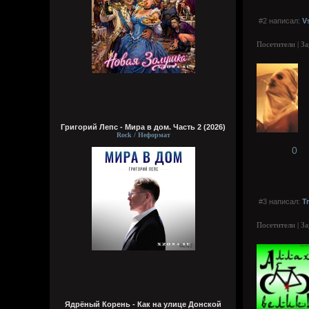
#2 написал:
V
Посетители | З
Григорий Лепс - Мира в дом. Часть 2 (2026)
Rock / Неформат
0
#3 написал:
T
Посетители | З
Ядрёный Корень - Как на улице Донской