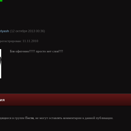
elyash
(12 октября 2013 00:36)
арегистрирован: 11.11.2010
Бля офигенно!!!!! просто нет слов!!!!
ия
одящиеся в группе
Гости
, не могут оставлять комментарии к данной публикации.